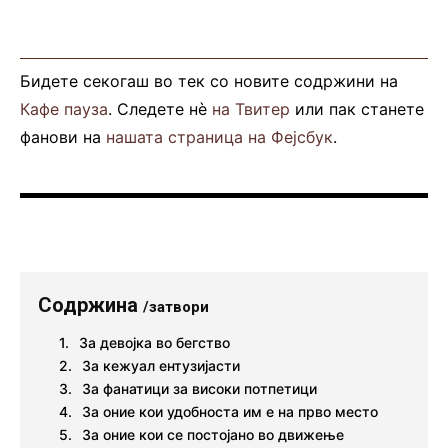
Бидете секогаш во тек со новите содржини на
Кафе пауза
. Следете нè
на Твитер
или пак станете
фанови на
нашата страница на Фејсбук
.
Содржина
/затвори
За девојка во бегство
За кежуал ентузијасти
За фанатици за високи потпетици
За оние кои удобноста им е на прво место
За оние кои се постојано во движење