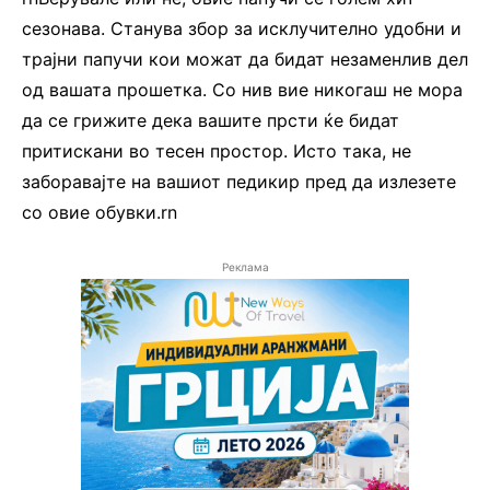
сезонава. Станува збор за исклучително удобни и
трајни папучи кои можат да бидат незаменлив дел
од вашата прошетка. Со нив вие никогаш не мора
да се грижите дека вашите прсти ќе бидат
притискани во тесен простор. Исто така, не
заборавајте на вашиот педикир пред да излезете
со овие обувки.rn
Реклама