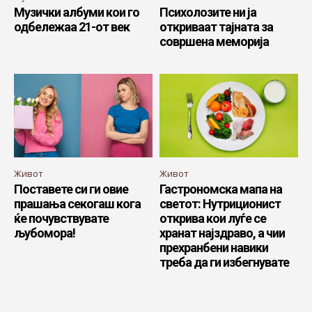
Музички албуми кои го
Психолозите ни ја
одбележаа 21-от век
откриваат тајната за
совршена меморија
Живот
Живот
Поставете си ги овие
Гастрономска мапа на
прашања секогаш кога
светот: Нутриционист
ќе почувствувате
открива кои луѓе се
љубомора!
хранат најздраво, а чии
прехранбени навики
треба да ги избегнувате