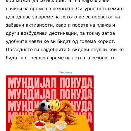
кои можат да се искористат на најразлични
начини за време на сезоната. Сигурно поголемиот
дел од вас за време на летото ќе се посветат на
забавни активности, како и посета на плажа и
други возбудливи дестинации, па токму затоа
удобните чевли ќе ви бидат од голема корист.
Погледнете ги најдобрите 5 видови обувки кои ќе
бидат во тренд за време на летната сезона…rn
Реклама