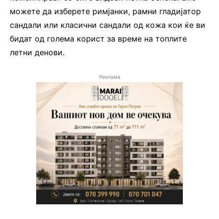
можете да изберете римјанки, рамни гладијатор
сандали или класични сандали од кожа кои ќе ви
бидат од голема корист за време на топлите
летни денови.
Реклама