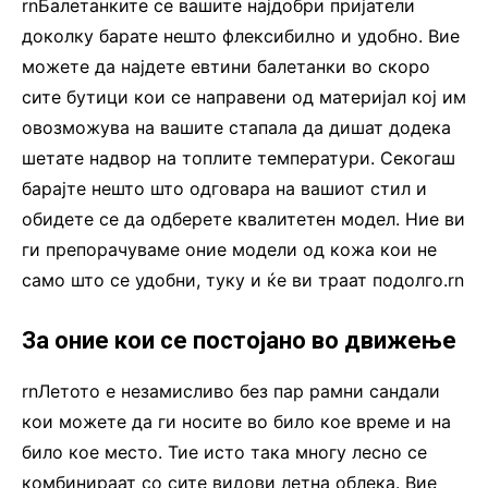
rnБалетанките се вашите најдобри пријатели
доколку барате нешто флексибилно и удобно. Вие
можете да најдете евтини балетанки во скоро
сите бутици кои се направени од материјал кој им
овозможува на вашите стапала да дишат додека
шетате надвор на топлите температури. Секогаш
барајте нешто што одговара на вашиот стил и
обидете се да одберете квалитетен модел. Ние ви
ги препорачуваме оние модели од кожа кои не
само што се удобни, туку и ќе ви траат подолго.rn
За оние кои се постојано во движење
rnЛетото е незамисливо без пар рамни сандали
кои можете да ги носите во било кое време и на
било кое место. Тие исто така многу лесно се
комбинираат со сите видови летна облека. Вие