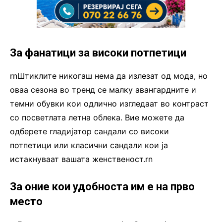
За фанатици за високи потпетици
rnШтиклите никогаш нема да излезат од мода, но
оваа сезона во тренд се малку авангардните и
темни обувки кои одлично изгледаат во контраст
со посветлата летна облека. Вие можете да
одберете гладијатор сандали со високи
потпетици или класични сандали кои ја
истакнуваат вашата женственост.rn
За оние кои удобноста им е на прво
место