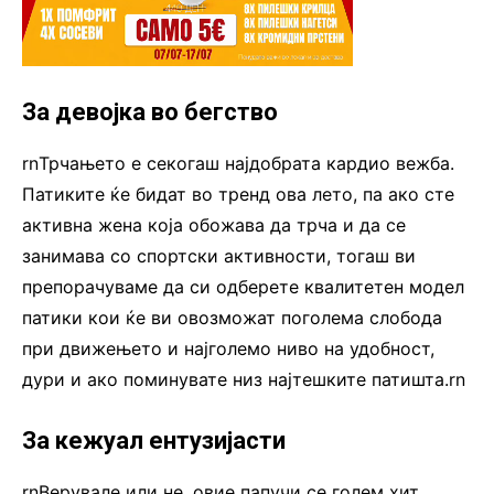
За девојка во бегство
rnТрчањето е секогаш најдобрата кардио вежба.
Патиките ќе бидат во тренд ова лето, па ако сте
активна жена која обожава да трча и да се
занимава со спортски активности, тогаш ви
препорачуваме да си одберете квалитетен модел
патики кои ќе ви овозможат поголема слобода
при движењето и најголемо ниво на удобност,
дури и ако поминувате низ најтешките патишта.rn
За кежуал ентузијасти
rnВерувале или не, овие папучи се голем хит