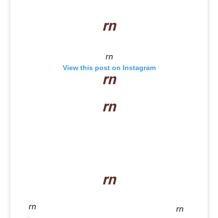
rn
rn
View this post on Instagram
rn
rn
rn
rn
rn