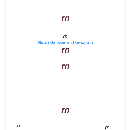
rn
rn
View this post on Instagram
rn
rn
rn
rn
rn