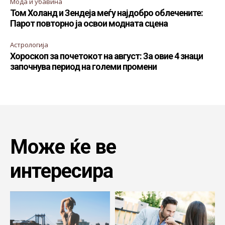
Мода и убавина
Том Холанд и Зендеја меѓу најдобро облечените:
Парот повторно ја освои модната сцена
Астрологија
Хороскоп за почетокот на август: За овие 4 знаци
започнува период на големи промени
Може ќе ве
интересира