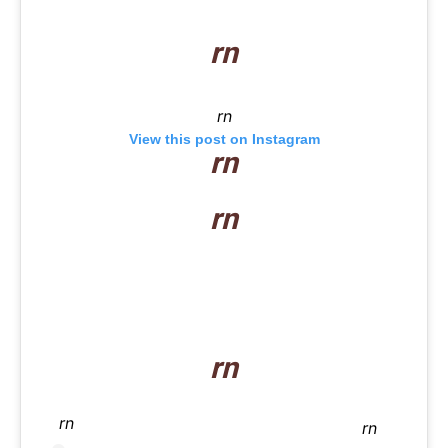
rn
rn
View this post on Instagram
rn
rn
rn
rn
rn