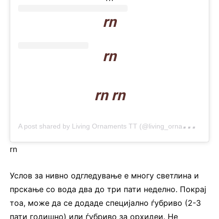
rn
rn
rn rn
A
post shared by Living Ornaments TT (@living_ornaments)
rn
Услов за нивно одгледување е многу светлина и
прскање со вода два до три пати неделно. Покрај
тоа, може да се додаде специјално ѓубриво (2-3
пати годишно) или ѓубриво за орхидеи. Не