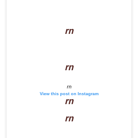
rn
rn
rn
View this post on Instagram
rn
rn