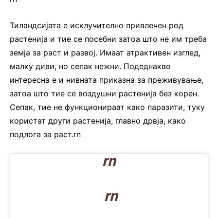
Тиландсијата е исклучително привлечен род
растенија и тие се посебни затоа што не им треба
земја за раст и развој. Имаат атрактивен изглед,
малку диви, но сепак нежни. Подеднакво
интересна е и нивната приказна за преживување,
затоа што тие се воздушни растенија без корен.
Сепак, тие не функционираат како паразити, туку
користат други растенија, главно дрвја, како
подлога за раст.rn
rn
rn