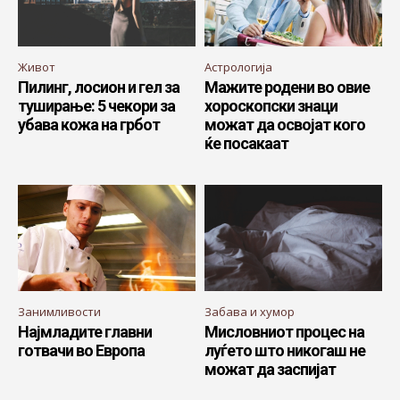
Живот
Астрологија
Пилинг, лосион и гел за
Мажите родени во овие
туширање: 5 чекори за
хороскопски знаци
убава кожа на грбот
можат да освојат кого
ќе посакаат
Занимливости
Забава и хумор
Најмладите главни
Мисловниот процес на
готвачи во Европа
луѓето што никогаш не
можат да заспијат