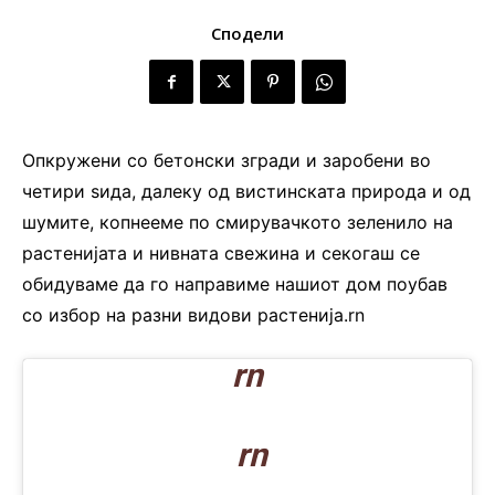
Сподели
Опкружени со бетонски згради и заробени во
четири ѕида, далеку од вистинската природа и од
шумите, копнееме по смирувачкото зеленило на
растенијата и нивната свежина и секогаш се
обидуваме да го направиме нашиот дом поубав
со избор на разни видови растенија.rn
rn
rn