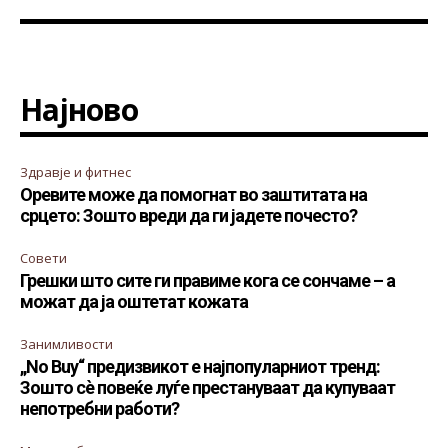
Најново
Здравје и фитнес
Оревите може да помогнат во заштитата на
срцето: Зошто вреди да ги јадете почесто?
Совети
Грешки што сите ги правиме кога се сончаме – а
можат да ја оштетат кожата
Занимливости
„No Buy“ предизвикот е најпопуларниот тренд:
Зошто сè повеќе луѓе престануваат да купуваат
непотребни работи?