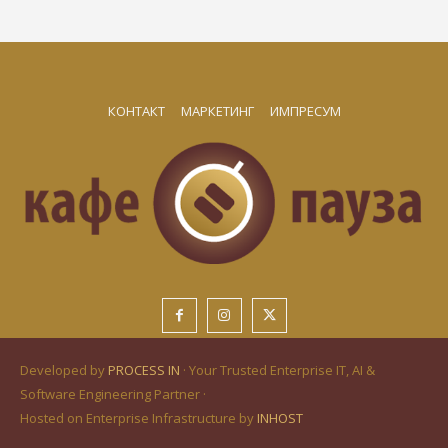
КОНТАКТ
МАРКЕТИНГ
ИМПРЕСУМ
Developed by
PROCESS IN
· Your Trusted Enterprise IT, AI &
Software Engineering Partner ·
Hosted on Enterprise Infrastructure by
INHOST