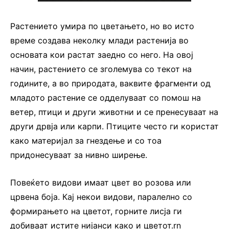
Растението умира по цветањето, но во исто
време создава неколку млади растенија во
основата кои растат заедно со него. На овој
начин, растението се зголемува со текот на
годините, а во природата, ваквите фрагменти од
младото растение се одделуваат со помош на
ветер, птици и други животни и се пренесуваат на
други дрвја или карпи. Птиците често ги користат
како материјал за гнездење и со тоа
придонесуваат за нивно ширење.
Повеќето видови имаат цвет во розова или
црвена боја. Кај некои видови, паралелно со
формирањето на цветот, горните лисја ги
добиваат истите нијанси како и цветот.rn