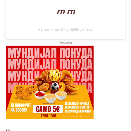
rn rn
A post shared by @kiiiiyo_kiyo
Реклама
rn