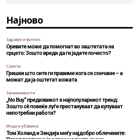
Најново
Здравје и фитнес
Оревите може да помогнат во заштитата на
срцето: Зошто вреди да ги јадете почесто?
Совети
Грешки што сите ги правиме кога се сончаме – а
можат да ја оштетат кожата
Занимливости
„No Buy“ предизвикот е најпопуларниот тренд:
Зошто сè повеќе луѓе престануваат да купуваат
непотребни работи?
Мода и убавина
Том Холанд и Зендеја меѓу најдобро облечените: