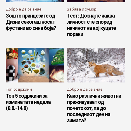
Добро е да се знае
Забава и хумор
Зошто принцезите од
Тест: Дознајте каква
Дизни секогаш носат
личност сте според
фустани во сина боја?
начинот на кој куцате
пораки
Топ содржини
Добро е да се знае
Топ 5 содржини за
Како различни животни
изминатата недела
преживуваат од
(8.8.-14.8)
почетокот, па до
последниот ден на
зимата?