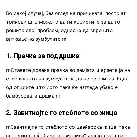
Во секој случај, без оглед на причината, постојат
трикови што можете да ги користите за да го
решите овој проблем, односно да спречите
виткање на зумбулите.rn
1. Прачка за поддршка
rnСтавете дрвена прачка во земјата и врзете ја на
стебленцето на зумбулот за да не се свитка. Една
од опциите што исто така ќе изгледа убаво е
бамбусовата дршка.rn
2. Завиткајте го стеблото со жица
rnЗавиткајте го стеблото со цвеќарска жица, така
што жицата ќе биде „невидлива“ или колку што е