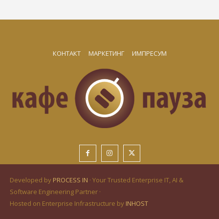
КОНТАКТ
МАРКЕТИНГ
ИМПРЕСУМ
Developed by
PROCESS IN
· Your Trusted Enterprise IT, AI &
Software Engineering Partner ·
Hosted on Enterprise Infrastructure by
INHOST