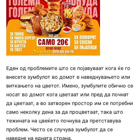
Еден од проблемите што се појавуваат кога ќе го
внесете зумбулот во домот е наведнувањето или
виткањето на цветот. Имено, зумбулите обично се
носат во домот кога цветаат или пред да почнат
да цветаат, а во затворен простор им се потребни
само неколку дена за да процветаат, така што
тежината на цвеќето почнува да претставува
проблем. Често се случува зумбулот да се
наведне на едната страна.