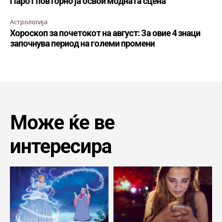
Парот повторно ја освои модната сцена
Астрологија
Хороскоп за почетокот на август: За овие 4 знаци
започнува период на големи промени
Може ќе ве
интересира