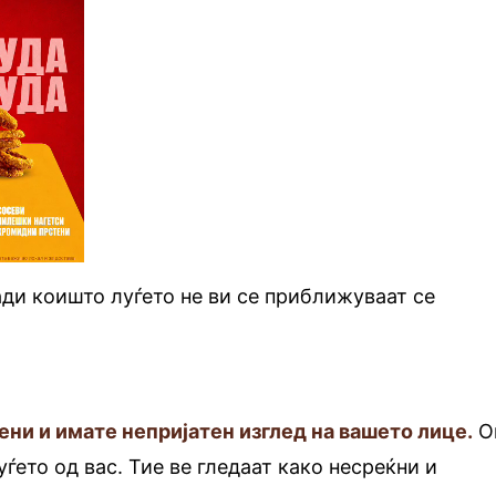
ди коишто луѓето не ви се приближуваат се
ени и имате непријатен изглед на вашето лице.
О
ѓето од вас. Тие ве гледаат како несреќни и