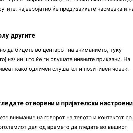
угите, најверојатно ќе предизвикате насмевка и н
олу другите
ано да бидете во центарот на вниманието, туку
тој начин што ќе ги слушате нивните приказни. На
живеат како одличен слушател и позитивен човек.
згледате отворени и пријателски настроени
ете внимание на говорот на телото и контактот со
поголемиот дел од времето да гледате во вашиот