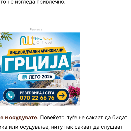
што не изгледа привлечно.
Реклама
е и осудувате.
Повеќето луѓе не сакаат да бидат
ка или осудување, ниту пак сакаат да слушаат