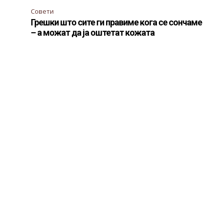
Совети
Грешки што сите ги правиме кога се сончаме
– а можат да ја оштетат кожата