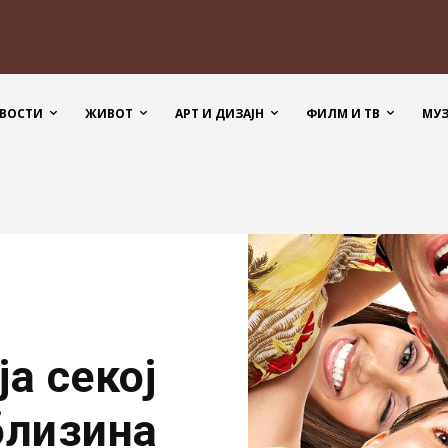
ВОСТИ
ЖИВОТ
АРТ И ДИЗАЈН
ФИЛМ И ТВ
МУ
а секој
 близина