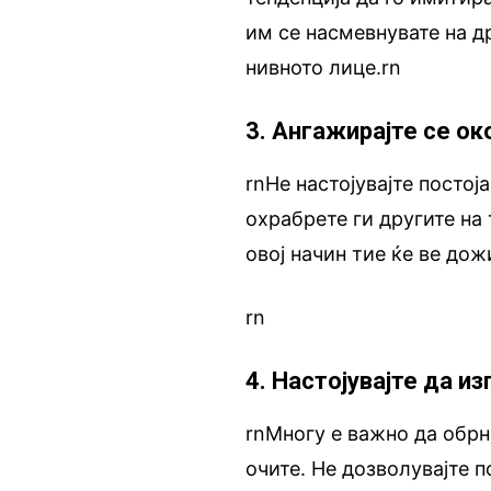
им се насмевнувате на др
нивното лице.rn
3. Ангажирајте се ок
rnНе настојувајте постој
охрабрете ги другите на 
овој начин тие ќе ве до
rn
4. Настојувајте да и
rnМногу е важно да обрн
очите. Не дозволувајте 