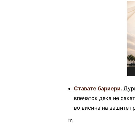
Ставате бариери.
Дури
впечаток дека не сакат
во висина на вашите г
rn