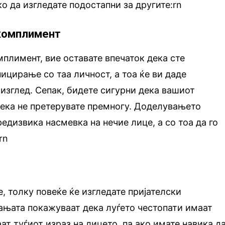
о да изгледате подостапни за другите:rn
 комплимент
мплимент, вие оставате впечаток дека сте
ицирање со таа личност, а тоа ќе ви даде
изглед. Сепак, бидете сигурни дека вашиот
дека не претерувате премногу. Доделувањето
дизвика насмевка на нечие лице, а со тоа да го
rn
, толку повеќе ќе изгледате пријателски
њата покажуваат дека луѓето честопати имаат
ат туѓиот израз на лицето, па ако имате навика д