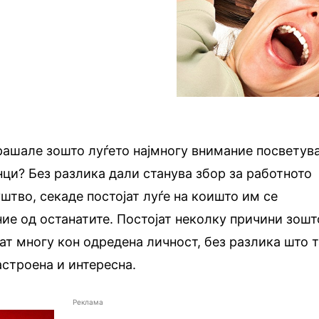
рашале зошто луѓето најмногу внимание посветув
ци? Без разлика дали станува збор за работното
штво, секаде постојат луѓе на коишто им се
ие од останатите. Постојат неколку причини зошт
ат многу кон одредена личност, без разлика што 
астроена и интересна.
Реклама