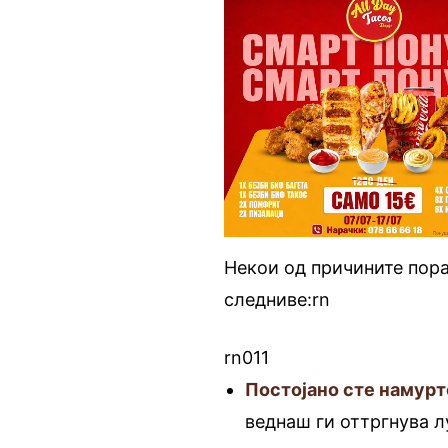
Некои од причините пора
следниве:rn
rn011
Постојано сте намурт
веднаш ги оттргнува лу