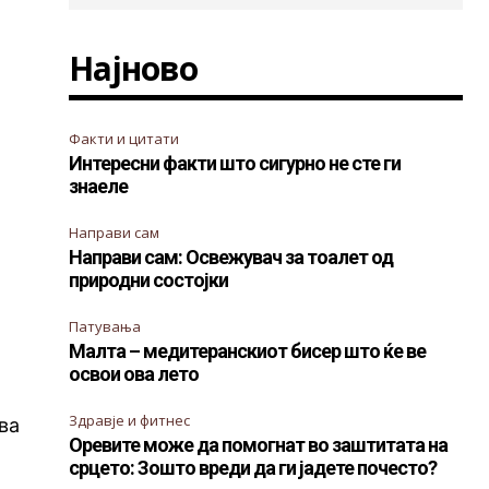
Најново
Факти и цитати
Интересни факти што сигурно не сте ги
знаеле
Направи сам
Направи сам: Освежувач за тоалет од
природни состојки
Патувања
Малта – медитеранскиот бисер што ќе ве
освои ова лето
Здравје и фитнес
ва
Оревите може да помогнат во заштитата на
срцето: Зошто вреди да ги јадете почесто?