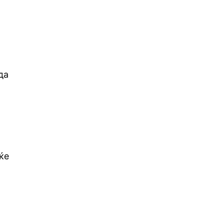
а
да
ќе