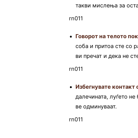
такви мислења за оста
rn011
Говорот на телото по
соба и притоа сте со р
ви пречат и дека не ст
rn011
Избегнувате контакт 
далечината, луѓето не
ве одминуваат.
rn011