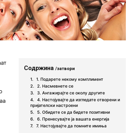
аат
Содржина
/затвори
1. Подарете некому комплимент
2. Насмевнете се
о
3. Ангажирајте се околу другите
4. Настојувајте да изгледате отворени и
таа
пријателски настроени
5. Обидете се да бидете позитивни
6. Пренесувајте ја вашата енергија
7. Настојувајте да помните имиња