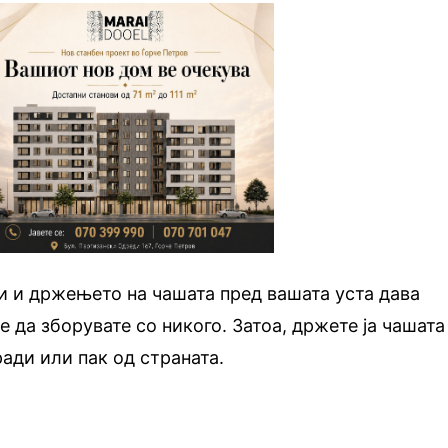
 и држењето на чашата пред вашата уста дава
е да зборувате со никого. Затоа, држете ја чашата
ради или пак од страната.