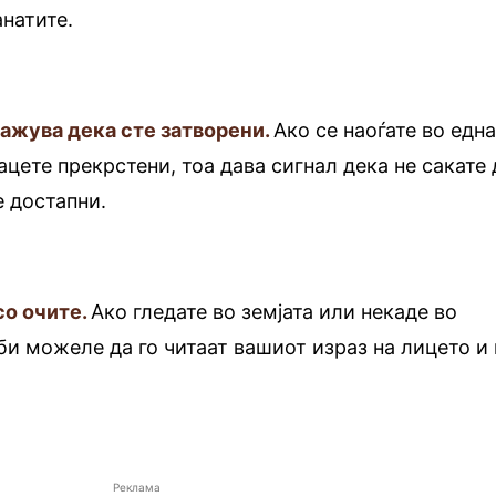
натите.
кажува дека сте затворени.
Ако се наоѓате во едн
ацете прекрстени, тоа дава сигнал дека не сакате 
е достапни.
со очите.
Ако гледате во земјата или некаде во
 би можеле да го читаат вашиот израз на лицето и 
Реклама