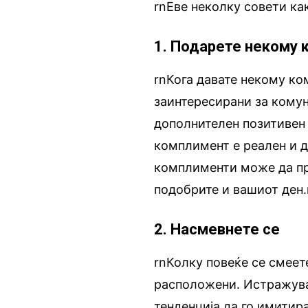
rnЕве неколку совети как
1. Подарете некому
rnКога давате некому ко
заинтересирани за комун
дополнителен позитивен 
комплимент е реален и 
комплименти може да пре
подобрите и вашиот ден.
2. Насмевнете се
rnКолку повеќе се смеете
расположени. Истражува
тенденција да го имитира