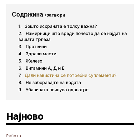
Содржина
/затвори
Зошто исхраната е толку важна?
Намирници што вреди почесто да се најдат на
вашата трпеза
Протеини
Здрави масти
Железо
Витамини А, Д и Е
Дали навистина се потребни суплементи?
Не заборавајте на водата
Убавината почнува одвнатре
Најново
Работа