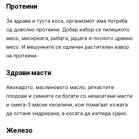
Протеини
За здрава и густа коса, организмот има потреба
од доволно протеини. Добар избор се пилешкото
месо, мисирката, рибата, јајцата и посното црвено
месо. И мешунките се одличен растителен извор
на протеини.
Здрави масти
Авокадото, маслиновото масло, јаткастите
плодови и семките се богати со незаситени масти
и омега-3 масни киселини, кои помагаат кожата
да остане хидрирана, а косата да изгледа сјајно.
Железо