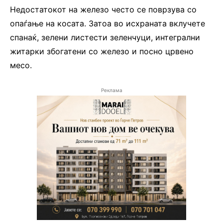
Недостатокот на железо често се поврзува со
опаѓање на косата. Затоа во исхраната вклучете
спанаќ, зелени листести зеленчуци, интегрални
житарки збогатени со железо и посно црвено
месо.
Реклама