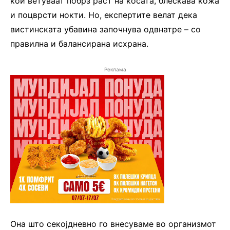
кои ветуваат побрз раст на косата, блескава кожа
и поцврсти нокти. Но, експертите велат дека
вистинската убавина започнува одвнатре – со
правилна и балансирана исхрана.
Реклама
Она што секојдневно го внесуваме во организмот