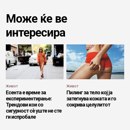
Може ќе ве
интересира
Живот
Живот
Есента е време за
Пилинг за тело кој ја
експериментирање:
затегнува кожата и го
Трендови кои со
сокрива целулитот
сигурност сè уште не сте
ги испробале