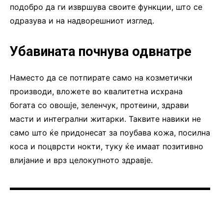
подобро да ги извршува своите функции, што се
одразува и на надворешниот изглед.
Убавината почнува одвнатре
Наместо да се потпирате само на козметички
производи, вложете во квалитетна исхрана
богата со овошје, зеленчук, протеини, здрави
масти и интегрални житарки. Таквите навики не
само што ќе придонесат за поубава кожа, посилна
коса и поцврсти нокти, туку ќе имаат позитивно
влијание и врз целокупното здравје.