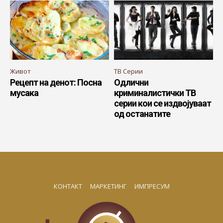
Живот
ТВ Серии
Рецепт на денот: Посна
Одлични
мусака
криминалистички ТВ
серии кои се издвојуваат
од останатите
КОНТАКТ
МАРКЕТИНГ
ИМПРЕСУМ