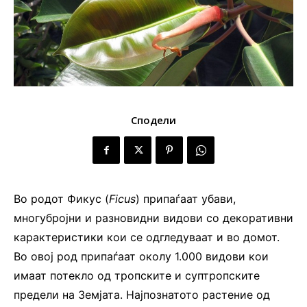
Сподели
Во родот Фикус (
Ficus
) припаѓаат убави,
многубројни и разновидни видови со декоративни
карактеристики кои се одгледуваат и во домот.
Во овој род припаѓаат околу 1.000 видови кои
имаат потекло од тропските и суптропските
предели на Земјата. Најпознатото растение од