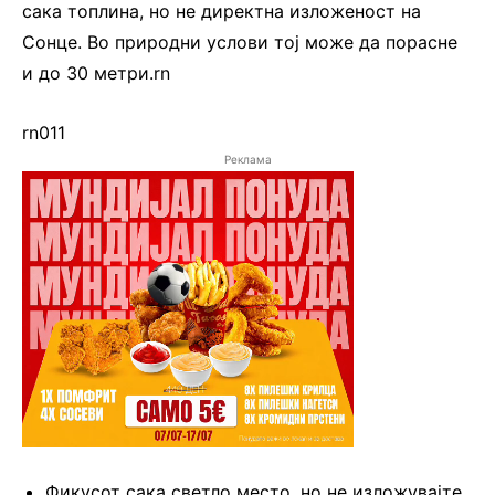
сака топлина, но не директна изложеност на
Сонце. Во природни услови тој може да порасне
и до 30 метри.rn
rn011
Реклама
Фикусот сака светло место, но не изложувајте