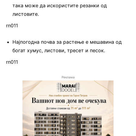
така може да искористите резанки од
листовите.
rn011
Најпогодна почва за растење е мешавина од
богат хумус, листови, тресет и песок.
rn011
Реклама