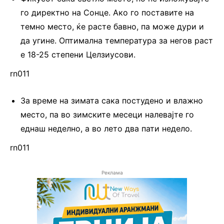
го директно на Сонце. Ако го поставите на
темно место, ќе расте бавно, па може дури и
да угине. Оптимална температура за негов раст
е 18-25 степени Целзиусови.
rn011
За време на зимата сака постудено и влажно
место, па во зимските месеци налевајте го
еднаш неделно, а во лето два пати недело.
rn011
Реклама