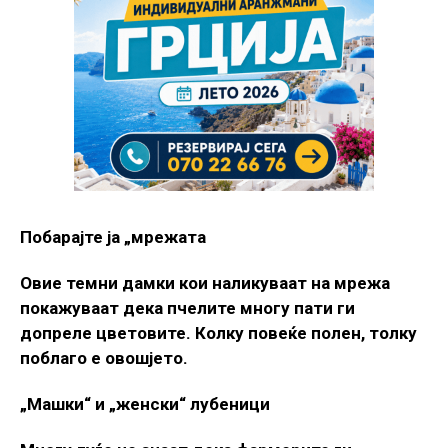
Побарајте ја „мрежата
Овие темни дамки кои наликуваат на мрежа
покажуваат дека пчелите многу пати ги
допреле цветовите. Колку повеќе полен, толку
поблаго е овошјето.
„Машки“ и „женски“ лубеници