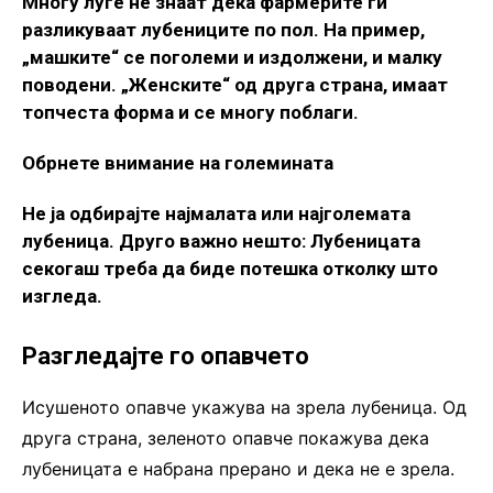
Многу луѓе не знаат дека фармерите ги
разликуваат лубениците по пол. На пример,
„машките“ се поголеми и издолжени, и малку
поводени. „Женските“ од друга страна, имаат
топчеста форма и се многу поблаги.
Обрнете внимание на големината
Не ја одбирајте најмалата или најголемата
лубеница. Друго важно нешто: Лубеницата
секогаш треба да биде потешка отколку што
изгледа.
Разгледајте го опавчето
Исушеното опавче укажува на зрела лубеница. Од
друга страна, зеленото опавче покажува дека
лубеницата е набрана прерано и дека не е зрела.