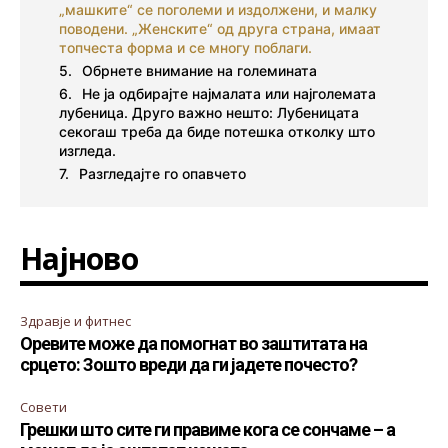
„машките“ се поголеми и издолжени, и малку
поводени. „Женските“ од друга страна, имаат
топчеста форма и се многу поблаги.
Обрнете внимание на големината
Не ја одбирајте најмалата или најголемата
лубеница. Друго важно нешто: Лубеницата
секогаш треба да биде потешка отколку што
изгледа.
Разгледајте го опавчето
Најново
Здравје и фитнес
Оревите може да помогнат во заштитата на
срцето: Зошто вреди да ги јадете почесто?
Совети
Грешки што сите ги правиме кога се сончаме – а