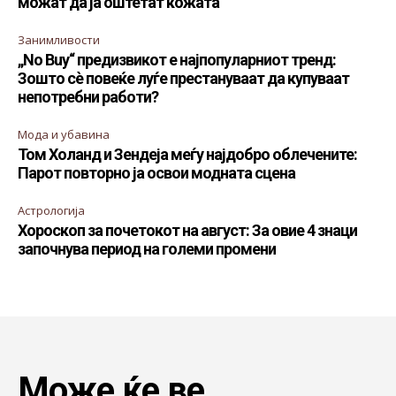
можат да ја оштетат кожата
Занимливости
„No Buy“ предизвикот е најпопуларниот тренд:
Зошто сè повеќе луѓе престануваат да купуваат
непотребни работи?
Мода и убавина
Том Холанд и Зендеја меѓу најдобро облечените:
Парот повторно ја освои модната сцена
Астрологија
Хороскоп за почетокот на август: За овие 4 знаци
започнува период на големи промени
Може ќе ве