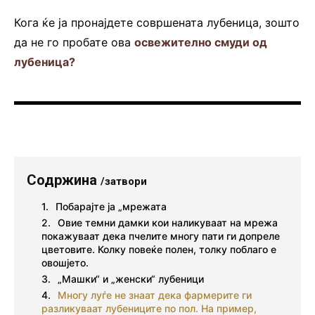
Кога ќе ја пронајдете совршената лубеница, зошто
да не го пробате ова
освежително смуди од
лубеница?
Содржина
/затвори
Побарајте ја „мрежата
Овие темни дамки кои наликуваат на мрежа
покажуваат дека пчелите многу пати ги допреле
цветовите. Колку повеќе полен, толку поблаго е
овошјето.
„Машки“ и „женски“ лубеници
Многу луѓе не знаат дека фармерите ги
разликуваат лубениците по пол. На пример,