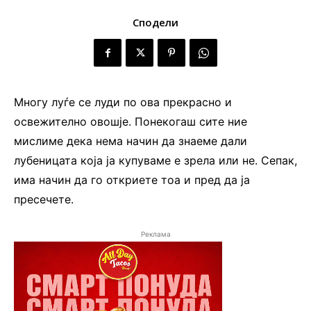
Сподели
Многу луѓе се луди по ова прекрасно и
освежително овошје. Понекогаш сите ние
мислиме дека нема начин да знаеме дали
лубеницата која ја купуваме е зрела или не. Сепак,
има начин да го откриете тоа и пред да ја
пресечете.
Реклама