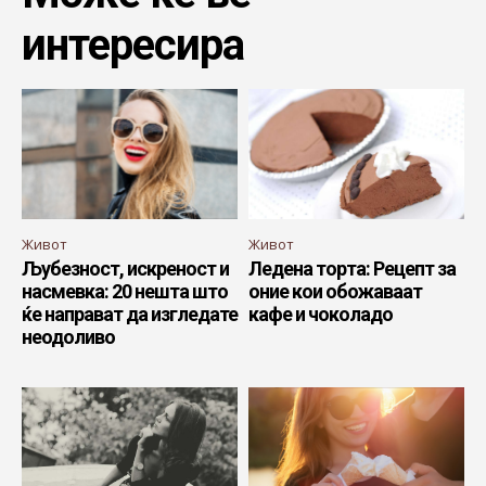
интересира
Живот
Живот
Љубезност, искреност и
Ледена торта: Рецепт за
насмевка: 20 нешта што
оние кои обожаваат
ќе направат да изгледате
кафе и чоколадо
неодоливо