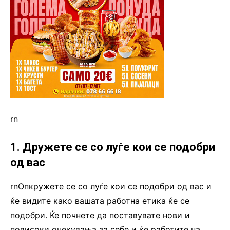
rn
1. Дружете се со луѓе кои се подобри
од вас
rnОпкружете се со луѓе кои се подобри од вас и
ќе видите како вашата работна етика ќе се
подобри. Ќе почнете да поставувате нови и
повисоки очекувања за себе и ќе работите на