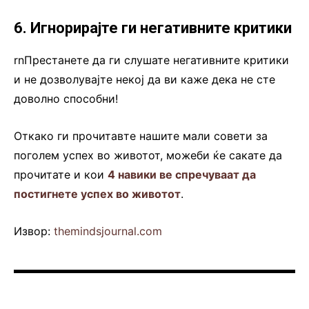
6. Игнорирајте ги негативните критики
rnПрестанете да ги слушате негативните критики
и не дозволувајте некој да ви каже дека не сте
доволно способни!
Откако ги прочитавте нашите мали совети за
поголем успех во животот, можеби ќе сакате да
прочитате и кои
4 навики ве спречуваат да
постигнете успех во животот
.
Извор:
themindsjournal.com