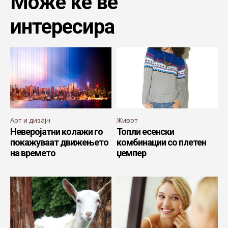
Може ќе ве
интересира
Арт и дизајн
Живот
Неверојатни колажи го
Топли есенски
покажуваат движењето
комбинации со плетен
на времето
џемпер