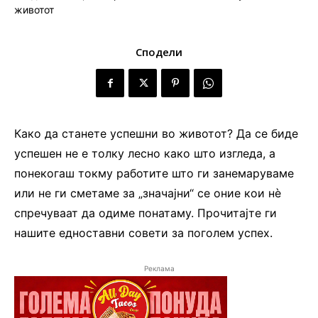
Сподели
Како да станете успешни во животот? Да се биде
успешен не е толку лесно како што изгледа, а
понекогаш токму работите што ги занемаруваме
или не ги сметаме за „значајни“ се оние кои нè
спречуваат да одиме понатаму. Прочитајте ги
нашите едноставни совети за поголем успех.
Реклама