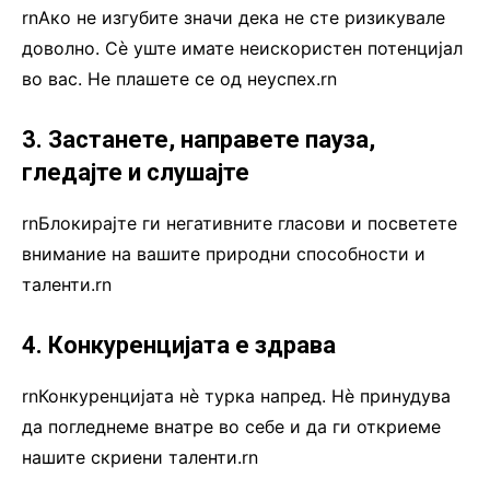
rnАко не изгубите значи дека не сте ризикувале
доволно. Сè уште имате неискористен потенцијал
во вас. Не плашете се од неуспех.rn
3. Застанете, направете пауза,
гледајте и слушајте
rnБлокирајте ги негативните гласови и посветете
внимание на вашите природни способности и
таленти.rn
4. Конкуренцијата е здрава
rnКонкуренцијата нè турка напред. Нè принудува
да погледнеме внатре во себе и да ги откриеме
нашите скриени таленти.rn