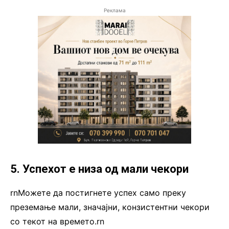
Реклама
5. Успехот е низа од мали чекори
rnМожете да постигнете успех само преку
преземање мали, значајни, конзистентни чекори
со текот на времето.rn