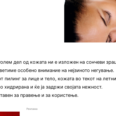
јголем дел од кожата ни е изложен на сончеви зра
ветиме особено внимание на нејзиното негување.
т пилинг за лице и тело, кожата во текот на летн
о хидрирана и ќе ја задржи својата нежност.
тавен за правење и за користење.
Реклама