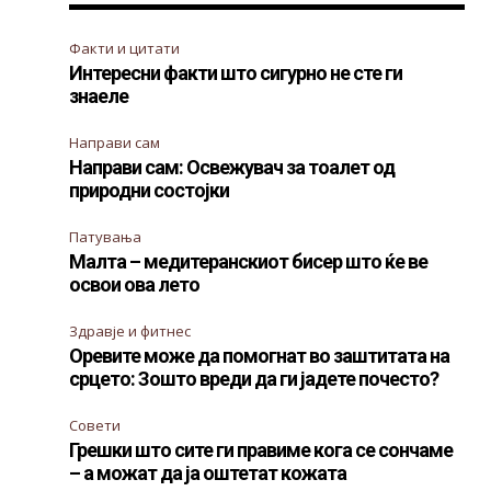
Факти и цитати
Интересни факти што сигурно не сте ги
знаеле
Направи сам
Направи сам: Освежувач за тоалет од
природни состојки
Патувања
Малта – медитеранскиот бисер што ќе ве
освои ова лето
Здравје и фитнес
Оревите може да помогнат во заштитата на
срцето: Зошто вреди да ги јадете почесто?
Совети
Грешки што сите ги правиме кога се сончаме
– а можат да ја оштетат кожата