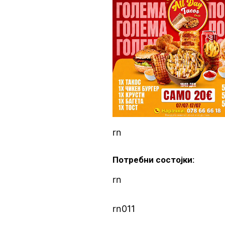
rn
Потребни состојки:
rn
rn011