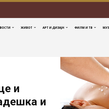
ВОСТИ
ЖИВОТ
АРТ И ДИЗАЈН
ФИЛМ И ТВ
МУ
це и
ладешка и