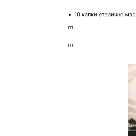
10 капки етерично мас
rn
rn