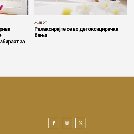
Живот
рива
Релаксирајте се во детоксицирачка
е
бања
збираат за