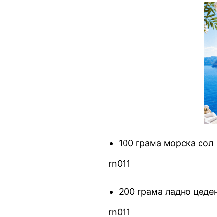
100 грама морска сол
rn011
200 грама ладно цеде
rn011