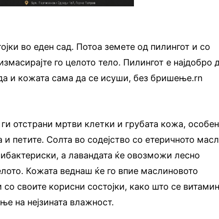
ојки во еден сад. Потоа земете од пилингот и со
масирајте го целото тело. Пилингот е најдобро 
да и кожата сама да се исуши, без бришење.rn
 ги отстрани мртви клетки и грубата кожа, особе
а и петите. Солта во содејство со етеричното мас
тибактериски, а лавандата ќе овозможи лесно
елото. Кожата веднаш ќе го впие маслиновото
ти со своите корисни состојки, како што се витамин
ње на нејзината влажност.