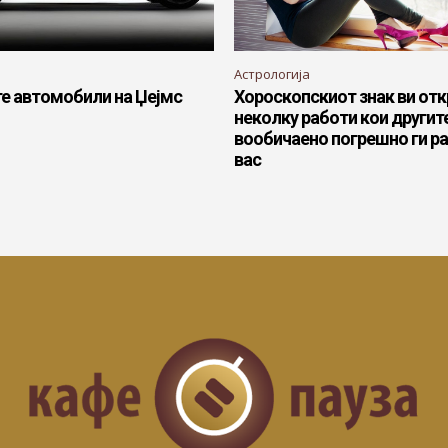
Астрологија
те автомобили на Џејмс
Хороскопскиот знак ви отк
неколку работи кои другит
вообичаено погрешно ги ра
вас