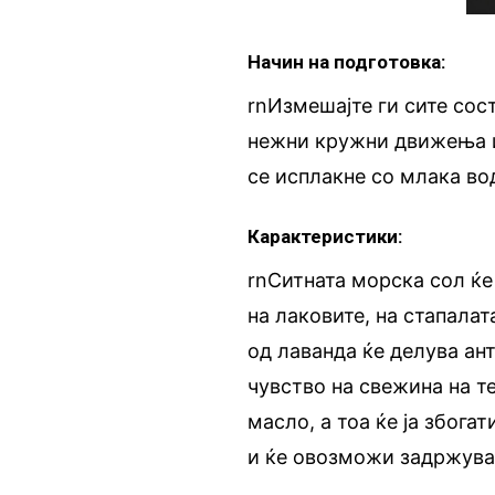
Начин на подготовка:
rnИзмешајте ги сите сост
нежни кружни движења из
се исплакне со млака во
Карактеристики:
rnСитната морска сол ќе
на лаковите, на стапалат
од лаванда ќе делува ан
чувство на свежина на т
масло, а тоа ќе ја збога
и ќе овозможи задржува