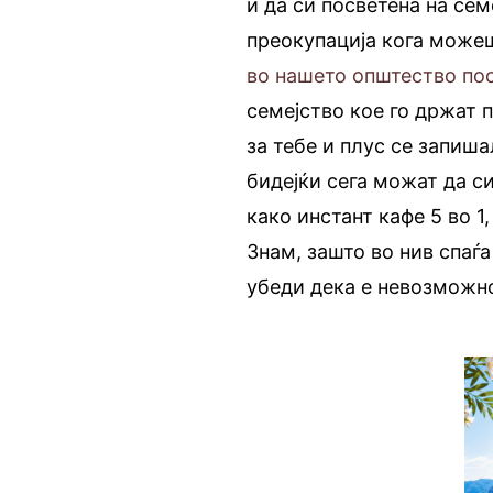
и да си посветена на сем
преокупација кога може
во нашето општество пос
семејство кое го држат п
за тебе и плус се запиш
бидејќи сега можат да си
како инстант кафе 5 во 1
Знам, зашто во нив спаѓа
убеди дека е невозможно