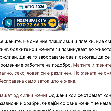
се жените. Не сме ние плашливки и плачки, ние с
инг, болките кои жените ги поминуваат во живот
ржливи. Да не го забораваме ова и секогаш да се
 промениме работите на подобро.
Мажите и женит
мално, секој човек си е различен. Но жената не см
бесправена само затоа што е жена.
лашат од силни жени!
Од жени кои се стремат ко
езависни и храбри, бидејќи со овие жени тие нема