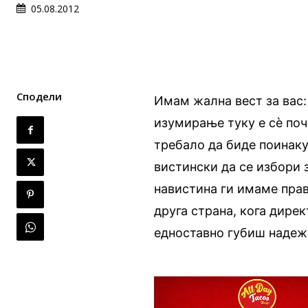
05.08.2012
Сподели
Имам жална вест за вас:
изумирање туку е сè поч
требало да биде поинаку,
вистински да се избори 
навистина ги имаме прав
друга страна, кога дирек
едноставно губиш надеж