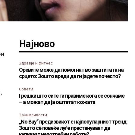
Најново
би
Здравје и фитнес
Оревите може да помогнат во заштитата на
срцето: Зошто вреди да ги јадете почесто?
Совети
,
Грешки што сите ги правиме кога се сончаме
– а можат да ја оштетат кожата
Занимливости
„No Buy“ предизвикот е најпопуларниот тренд:
Зошто сè повеќе луѓе престануваат да
купуваат непотребни работи?