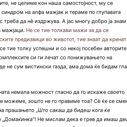
те, не целиме кон наша самостојност, му се
в синдром на алфа мажјак и тераме по глупавата
с треба да нè издржува. А јас многу добро ја знам
а мажјаци.
Не се тие толкави мажи за да се
ските предизвици во животот, тие знаат да кренат
се тие толку успешни и со некој посебен авторите
комплексите си ги лечат со понижувањето на
де не сум вистински газда, ама дома ќе бидам гл
ата немала можност гласно да го искаже своето
ие можеме, зошто не го правиме тоа? Сè ќе се сме
на прашањето „
Што сакаш да бидеш кога ќе
 „
Домаќинка
“! Не мислам дека е грев да имаш де