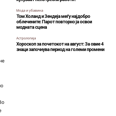
Мода и убавина
Том Холанд и Зендеја меѓу најдобро
облечените: Парот повторно ја освои
модната сцена
Астрологија
Хороскоп за почетокот на август: За овие 4
знаци започнува период на големи промени
не
а
но
Во
е