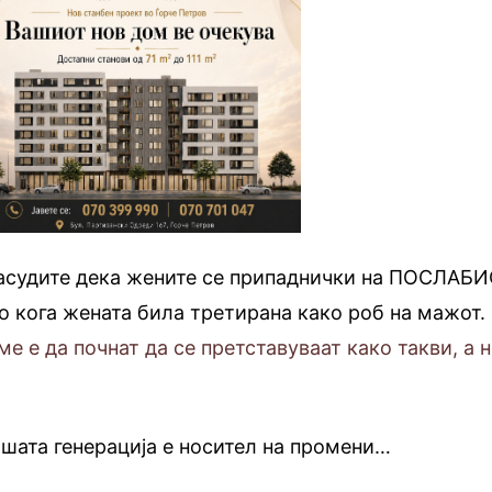
расудите дека жените се припаднички на ПОСЛАБ
о кога жената била третирана како роб на мажот.
е е да почнат да се претставуваат како такви, а 
шата генерација е носител на промени…