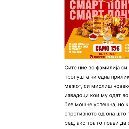
Сите ние во фамилија си 
пропушта ни една прилик
мажот, си мислиш човеко
извадоци кои му одат во
бев мошне успешна, но к
спротивното од она што 
ред, ако тоа го прави да