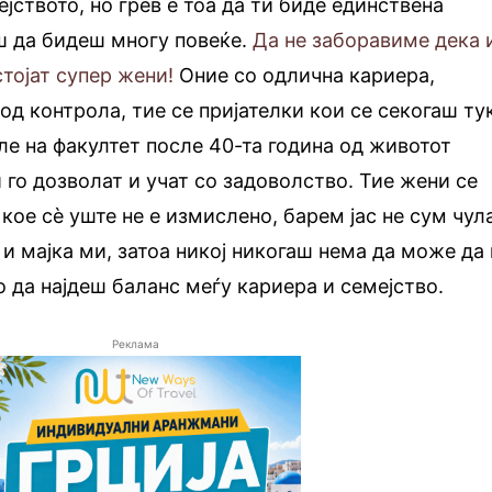
ејството, но грев е тоа да ти биде единствена
ш да бидеш многу повеќе.
Да не заборавиме дека 
тојат супер жени!
Оние со одлична кариера,
од контрола, тие се пријателки кои се секогаш ту
але на факултет после 40-та година од животот
 го дозволат и учат со задоволство. Тие жени се
, кое сè уште не е измислено, барем јас не сум чул
 и мајка ми, затоа никој никогаш нема да може да
 да најдеш баланс меѓу кариера и семејство.
Реклама