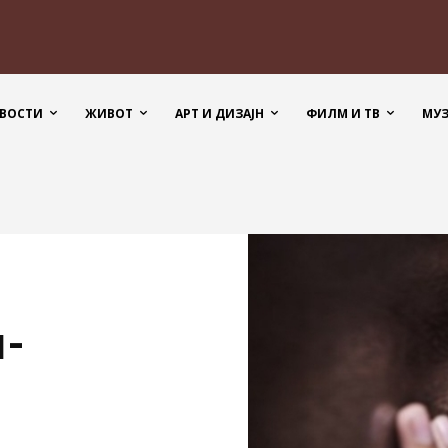
ВОСТИ
ЖИВОТ
АРТ И ДИЗАЈН
ФИЛМ И ТВ
МУ
и-