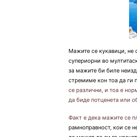
Мажите се кукавици, не 
супериорни во мултитаск
за мажите би биле неизд
стремиме кон тоа да ги
се различни, и тоа е нор
да биде потценета или о
Факт е дека мажите се п
рамноправност, кои се н