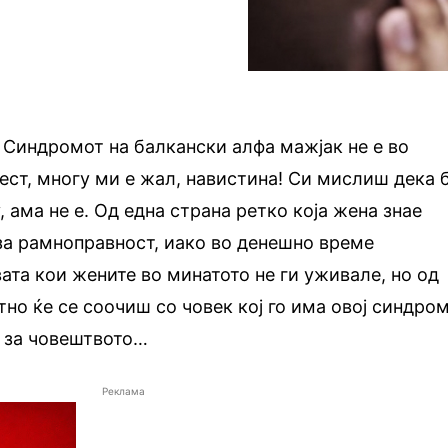
 Синдромот на балкански алфа мажјак не е во
ест, многу ми е жал, навистина! Си мислиш дека 
 ама не е. Од една страна ретко која жена знае
за рамноправност, иако во денешно време
ата кои жените во минатото не ги уживале, но од
тно ќе се соочиш со човек кој го има овој синдром
 за човештвото…
Реклама