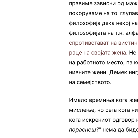
правиме зависни од мажи
покоруваме на тој глупа
филозофија дека некој на
филозофијата на т.н. алф
спротивстават на вистин
раце на својата жена.
Не 
на работното место, па 
нивните жени. Демек ниг
на семејството.
Имало времиња кога жен
мислење, но сега кога н
кога искрениот одговор 
пораснеш?
“ нема да биде