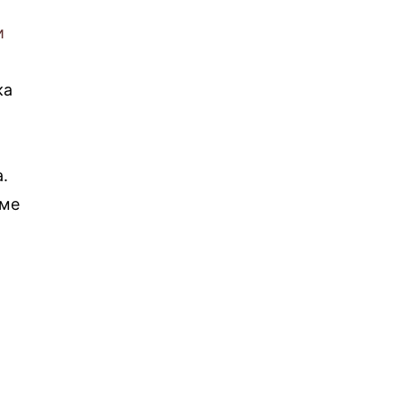
и
ка
а.
 ме