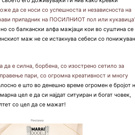
т своето его доживувајќи ги нив како кревки
оже да се носи со успешноста и независноста на
 прави припадник на ПОСИЛНИОТ пол или кукавица
но со балкански алфа мажјаци кои во суштина се
инскиот маж не се истакнува себеси со понижува
а да е силна, борбена, со изострено сетило за
правење пари, со огромна креативност и многу
лосно е што во денешно време огромен е бројот 
марна цел е да си најдат ситуиран и богат човек,
лтет со цел да се мажат!
Реклама