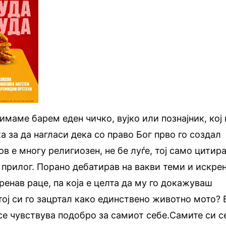
имаме барем еден чичко, вујко или познајник, кој 
а за да нагласи дека со право Бог прво го создал
в е многу религиозен, не бе луѓе, тој само цитир
 прилог. Порано дебатирав на вакви теми и искре
ренав раце, па која е целта да му го докажуваш
тој си го зацртал како единствено животно мото? 
 се чувствува подобро за самиот себе.Самите си с