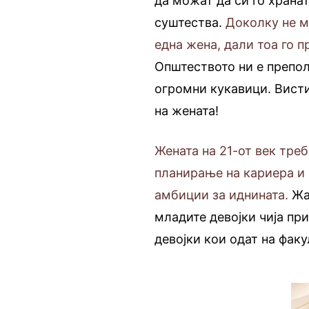
да можат да си го храна
суштества.
Доколку не м
една жена, дали тоа го
Општеството ни е препол
огромни кукавици. Вист
на жената!
Жената на 21-от век треб
планирање на кариера и 
амбиции за иднината.
Жа
младите девојки чија при
девојки кои одат на факу