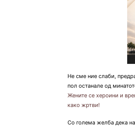
Не сме ние слаби, пред
пол останале од минатот
Жените се хероини и врем
како жртви!
Со голема желба дека на