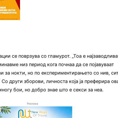
ации се поврзува со гламурот. „Тоа е најзаводлива
минавме низ период кога почнаа да се појавуваат
ви за нокти, но по експериментирањето со нив, си
“ Со други зборови, личноста која ја преферира ов
ногу бои, но добро знае што е секси за неа.
Реклама