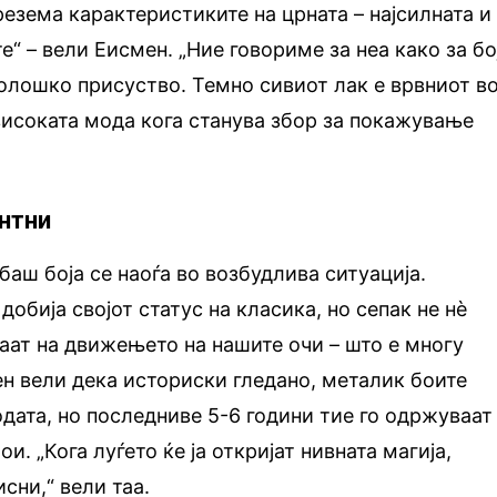
презема карактеристиките на црната – најсилната и
те“ – вели Еисмен. „Ние говориме за неа како за бо
холошко присуство. Темно сивиот лак е врвниот в
исоката мода кога станува збор за покажување
антни
баш боја се наоѓа во возбудлива ситуација.
добија својот статус на класика, но сепак не нè
јаат на движењето на нашите очи – што е многу
н вели дека историски гледано, металик боите
одата, но последниве 5-6 години тие го одржуваат
и. „Кога луѓето ќе ја откријат нивната магија,
сни,“ вели таа.