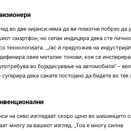
 визионери
ед во две нијанси нема да ви помогне побрзо да ј
шиот смартфон, но сепак индицира дека сте лично
со технологијата. „Јас ѝ предложив на индустрија
 дефинира овие металик тонови, кои се инспирир
е употребува во бојадисување на автомобили“ – ве
сугерира дека сакате постојано да бидете во тек 
онвенционални
нси на сиво изгледаат скоро црно во шишенцето с
аат многу за вашиот изглед. „Тоа е многу силна