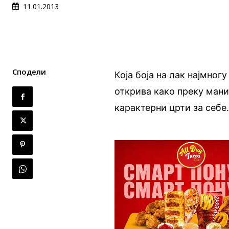
11.01.2013
Сподели
Која боја на лак најмног
открива како преку ман
карактерни црти за себ