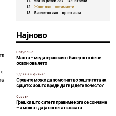
Матно розов лак – женствени
Жолт лак – оптимисти
Виолетов лак – креативни
Најново
Патувања
та
Малта – медитеранскиот бисер што ќе ве
освои ова лето
те
Здравје и фитнес
аа
Оревите може да помогнат во заштитата на
срцето: Зошто вреди да ги јадете почесто?
Совети
Грешки што сите ги правиме кога се сончаме
– а можат да ја оштетат кожата