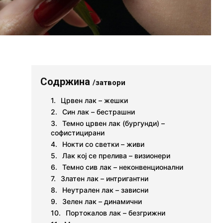
Содржина
/затвори
Црвен лак – жешки
Син лак – бестрашни
Темно црвен лак (бургунди) –
софистицирани
Нокти со светки – живи
Лак кој се прелива – визионери
Темно сив лак – неконвенционални
Златен лак – интригантни
Неутрален лак – зависни
Зелен лак – динамични
Портокалов лак – безгрижни