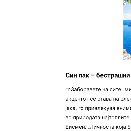
Син лак – бестрашни
rnЗаборавете на сите „ми
акцентот се става на еле
јака, го привлекува вним
во природата најтоплите 
Еисмен. „Личноста која б