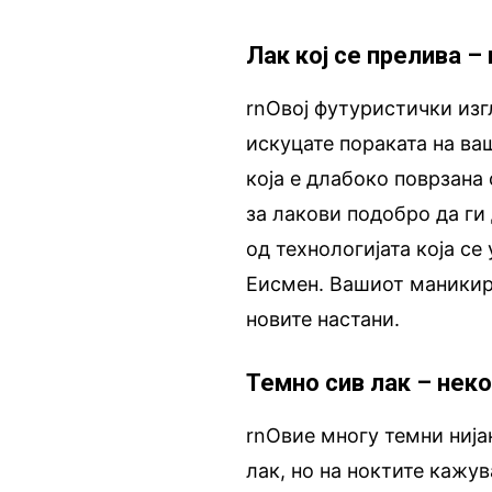
Лак кој се прелива –
rnОвој футуристички изгл
искуцате пораката на ва
која е длабоко поврзана 
за лакови подобро да ги
од технологијата која с
Еисмен. Вашиот маникир 
новите настани.
Темно сив лак – нек
rnОвие многу темни нија
лак, но на ноктите кажув