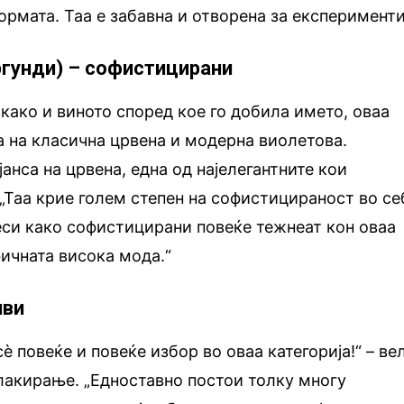
ормата. Таа е забавна и отворена за експерименти
ргунди) – софистицирани
 како и виното според кое го добила името, оваа
а на класична црвена и модерна виолетова.
јанса на црвена, една од најелегантните кои
 „Таа крие голем степен на софистицираност во се
еси како софистицирани повеќе тежнеат кон оваа
фичната висока мода.“
иви
è повеќе и повеќе избор во оваа категорија!“ – ве
 лакирање. „Едноставно постои толку многу