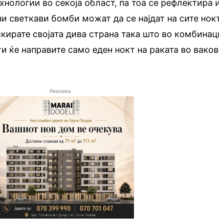
нологии во секоја област, па тоа се рефлектира 
ни светкави бомби можат да се најдат на сите нок
скирате својата дива страна така што во комбинац
и ќе направите само еден нокт на раката во ваков
Реклама