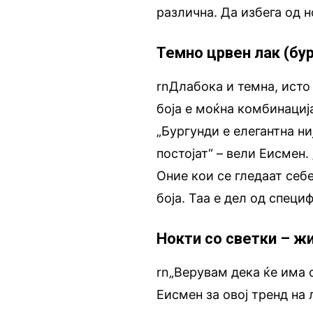
различна. Да избега од н
Темно црвен лак (бу
rnДлабока и темна, исто
боја е моќна комбинациј
„Бургунди е елегантна ни
постојат“ – вели Еисмен.
Оние кои се гледаат себ
боја. Таа е дел од специ
Нокти со светки – ж
rn„Верувам дека ќе има с
Еисмен за овој тренд на