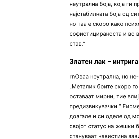
неутрална боја, која ги 
најстабилната боја од си
но таа е скоро како пси
софистицираноста и во в
став.“
Златен лак – интриг
rnОваа неутрална, но не-
„Металик боите скоро го 
оставаат мирни, тие вли
предизвикувачки.“ Еисме
доаѓале и си оделе од м
својот статус на жешки бо
стануваат навистина зави