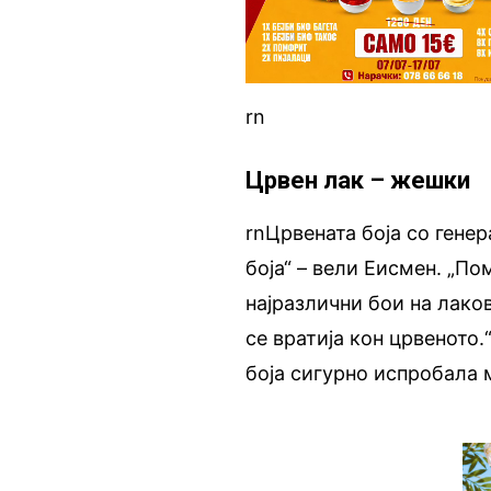
rn
Црвен лак – жешки
rnЦрвената боја со генер
боја“ – вели Еисмен. „По
најразлични бои на лако
се вратија кон црвеното.
боја сигурно испробала м