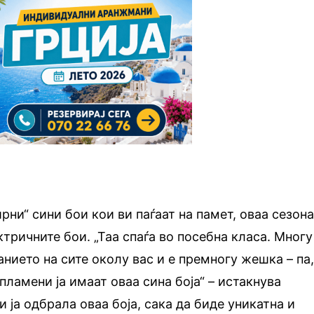
рни“ сини бои кои ви паѓаат на памет, оваа сезон
ктричните бои. „Таа спаѓа во посебна класа. Многу
анието на сите околу вас и е премногу жешка – па,
пламени ја имаат оваа сина боја“ – истакнува
и ја одбрала оваа боја, сака да биде уникатна и