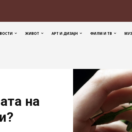
ВОСТИ
ЖИВОТ
АРТ И ДИЗАЈН
ФИЛМ И ТВ
МУ
јата на
и?