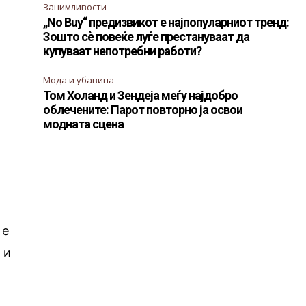
Занимливости
„No Buy“ предизвикот е најпопуларниот тренд:
Зошто сè повеќе луѓе престануваат да
купуваат непотребни работи?
Мода и убавина
Том Холанд и Зендеја меѓу најдобро
облечените: Парот повторно ја освои
модната сцена
а
 е
 и