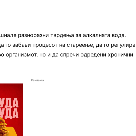
ушнале разноразни тврдења за алкалната вода.
а го забави процесот на стареење, да го регулира
во организмот, но и да спречи одредени хронични
Реклама