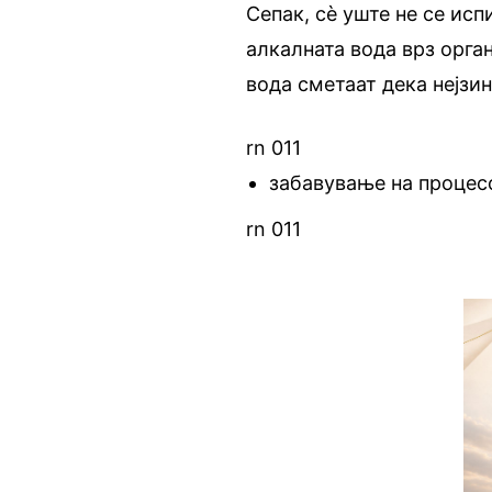
Сепак, сè уште не се исп
алкалната вода врз орга
вода сметаат дека нејзи
rn 011
забавување на процес
rn 011