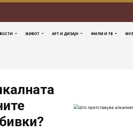
ВОСТИ
ЖИВОТ
АРТ И ДИЗАЈН
ФИЛМ И ТВ
МУ
лкалната
ните
бивки?