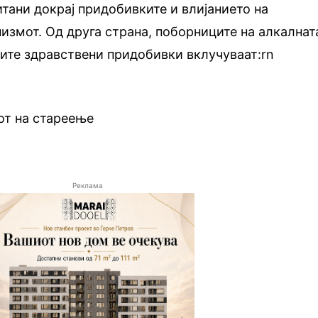
итани докрај придобивките и влијанието на
низмот. Од друга страна, поборниците на алкалнат
ните здравствени придобивки вклучуваат:rn
от на стареење
Реклама