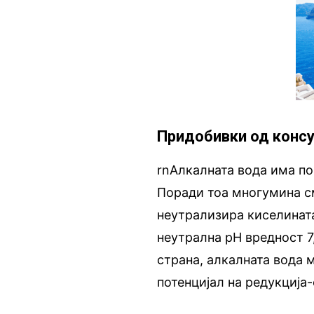
Придобивки од конс
rnАлкалната вода има по
Поради тоа многумина см
неутрализира киселинат
неутрална pH вредност 7
страна, алкалната вода 
потенцијал на редукција