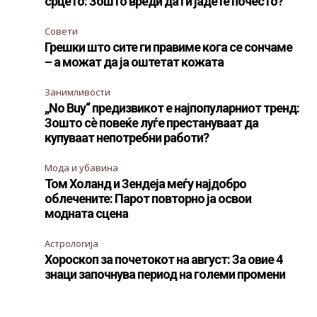
срцето: Зошто вреди да ги јадете почесто?
Совети
Грешки што сите ги правиме кога се сончаме
– а можат да ја оштетат кожата
Занимливости
„No Buy“ предизвикот е најпопуларниот тренд:
Зошто сè повеќе луѓе престануваат да
купуваат непотребни работи?
Мода и убавина
Том Холанд и Зендеја меѓу најдобро
облечените: Парот повторно ја освои
модната сцена
Астрологија
Хороскоп за почетокот на август: За овие 4
знаци започнува период на големи промени