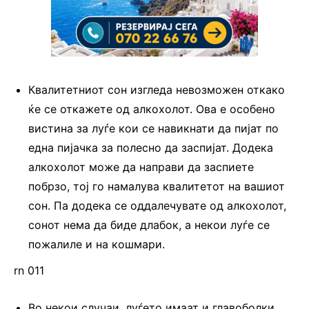
Квалитетниот сон изгледа невозможен откако
ќе се откажете од алкохолот. Ова е особено
вистина за луѓе кои се навикнати да пијат по
една пијачка за полесно да заспијат. Додека
алкохолот може да направи да заспиете
побрзо, тој го намалува квалитетот на вашиот
сон. Па додека се оддалечувате од алкохолот,
сонот нема да биде длабок, а некои луѓе се
пожалиле и на кошмари.
rn 011
Во некои случаи, луѓето имаат и главоболки,