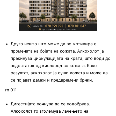
Друго нешто што може да ве мотивира е
промената на бојата на кожата. Алкохолот ја
прекинува циркулацијата на крвта, што води до
недостаток од кислород во кожата. Како
резултат, алкохолот ја суши кожата и може да
се појават дамки и предвремени брчки.
rn 011
Дигестијата почнува да се подобрува.
Алкохолот го зголемува лачењето на