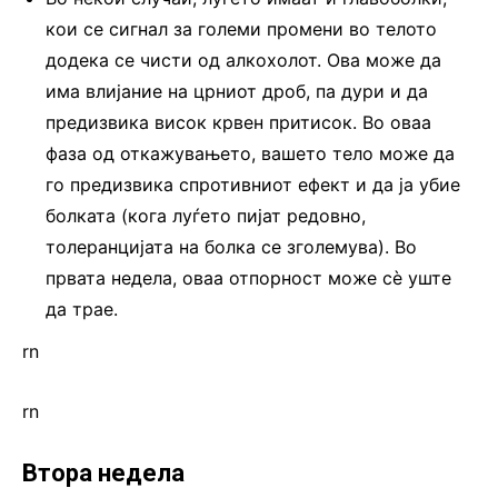
кои се сигнал за големи промени во телото
додека се чисти од алкохолот. Ова може да
има влијание на црниот дроб, па дури и да
предизвика висок крвен притисок. Во оваа
фаза од откажувањето, вашето тело може да
го предизвика спротивниот ефект и да ја убие
болката (кога луѓето пијат редовно,
толеранцијата на болка се зголемува). Во
првата недела, оваа отпорност може сè уште
да трае.
rn
rn
Втора недела