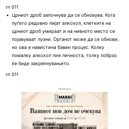
rn 011
Црниот дроб започнува да се обновува. Кога
луѓето редовно пијат алкохол, клетките на
црниот дроб умираат и на нивното место се
појавуваат лузни. Органот може да се обнови,
но ова е навистина бавен процес. Колку
помалку алкохол пие личноста, толку побрзо
ќе биде закрепнувањето.
rn 011
Реклама