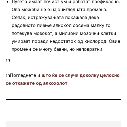
Луѓето имаат почист ум и работат поефикасно.
Ова можеби не е најочигледната промена.
Сепак, истражувањата покажале дека
редовното пиење алкохол сосема малку го
потекува мозокот, а милиони мозочни клетки
умираат поради недостаток од кислород. Овие
промени се многу бавни, но неповратни.
rn
rnПогледнете и
што ќе се случи доколку целосно
се откажете од алкохолот
.