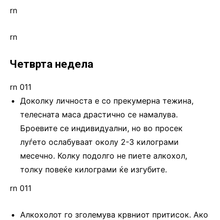
rn
rn
Четврта недела
rn 011
Доколку личноста е со прекумерна тежина,
телесната маса драстично се намалува.
Броевите се индивидуални, но во просек
луѓето ослабуваат околу 2-3 килограми
месечно. Колку подолго не пиете алкохол,
толку повеќе килограми ќе изгубите.
rn 011
Алкохолот го зголемува крвниот притисок. Ако