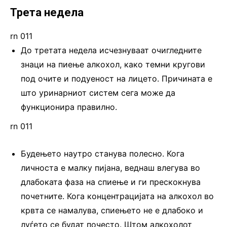
Трета недела
rn 011
До третата недела исчезнуваат очигледните
знаци на пиење алкохол, како темни кругови
под очите и подуеност на лицето. Причината е
што уринарниот систем сега може да
функционира правилно.
rn 011
Будењето наутро станува полесно. Кога
личноста е малку пијана, веднаш влегува во
длабоката фаза на спиење и ги прескокнува
почетните. Кога концентрацијата на алкохол во
крвта се намалува, спиењето не е длабоко и
луѓето се будат почесто. Штом алкохолот