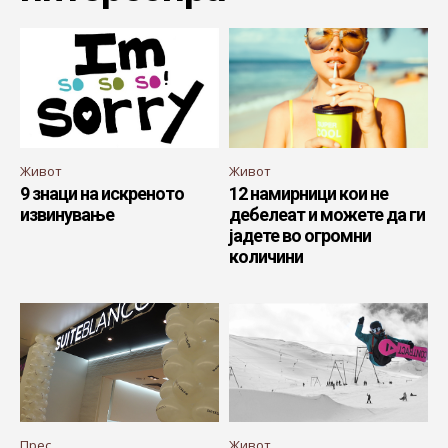
Живот
Живот
9 знаци на искреното
12 намирници кои не
извинување
дебелеат и можете да ги
јадете во огромни
количини
Прес
Живот