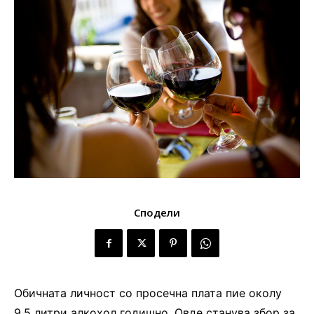
Сподели
Обичната личност со просечна плата пие околу
9,5 литри алкохол годишно. Овде станува збор за