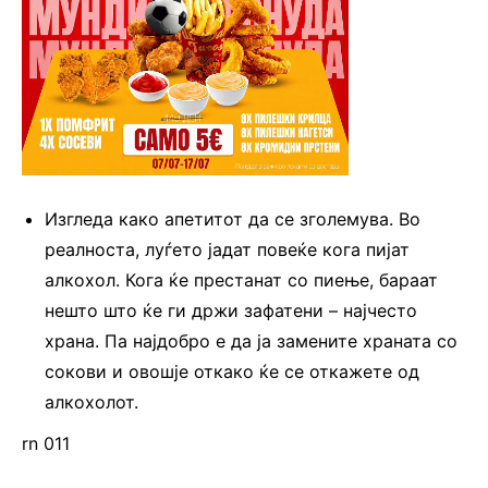
Изгледа како апетитот да се зголемува. Во
реалноста, луѓето јадат повеќе кога пијат
алкохол. Кога ќе престанат со пиење, бараат
нешто што ќе ги држи зафатени – најчесто
храна. Па најдобро е да ја замените храната со
сокови и овошје откако ќе се откажете од
алкохолот.
rn 011