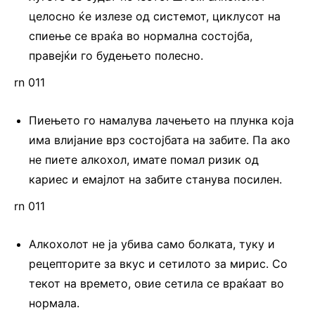
целосно ќе излезе од системот, циклусот на
спиење се враќа во нормална состојба,
правејќи го будењето полесно.
rn 011
Пиењето го намалува лачењето на плунка која
има влијание врз состојбата на забите. Па ако
не пиете алкохол, имате помал ризик од
кариес и емајлот на забите станува посилен.
rn 011
Алкохолот не ја убива само болката, туку и
рецепторите за вкус и сетилото за мирис. Со
текот на времето, овие сетила се враќаат во
нормала.