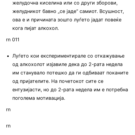
желудочна киселина или со други зборови,
желудникот бавно „се јаде“ самиот. Всушност,
ова е и причината зошто луѓето јадат повеќе
кога пијат алкохол.
rn 011
Луѓето кои експериментирале со откажување
од алкохолот изјавиле дека до 2-рата недела
им станувало потешко да ги одбиваат поканите
од пријателите. На почетокот сите се
ентузијасти, но до 2-рата недела им е потребна
поголема мотивација.
rn
rn