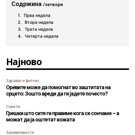
Содржина
/затвори
Прва недела
Втора недела
Трета недела
Четврта недела
Најново
Здравје и фитнес
Оревите може да помогнат во заштитата на
срцето: Зошто вреди да ги јадете почесто?
Совети
Грешки што сите ги правиме кога се сончаме – а
можат да ја оштетат кожата
Занимливости