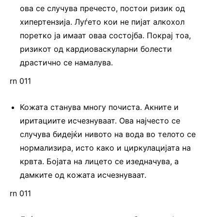
ова се случува пречесто, постои ризик од
хипертензија. Луѓето кои не пијат алкохол
поретко ја имаат оваа состојба. Покрај тоа,
ризикот од кардиоваскуларни болести
драстично се намалува.
rn 011
Кожата станува многу почиста. Акните и
иритациите исчезнуваат. Ова најчесто се
случува бидејќи нивото на вода во телото се
нормализира, исто како и циркулацијата на
крвта. Бојата на лицето се изедначува, а
дамките од кожата исчезнуваат.
rn 011