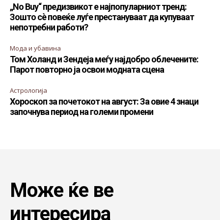
„No Buy“ предизвикот е најпопуларниот тренд:
Зошто сè повеќе луѓе престануваат да купуваат
непотребни работи?
Мода и убавина
Том Холанд и Зендеја меѓу најдобро облечените:
Парот повторно ја освои модната сцена
Астрологија
Хороскоп за почетокот на август: За овие 4 знаци
започнува период на големи промени
Може ќе ве
интересира