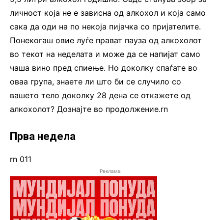
личност која не е зависна од алкохол и која само
сака да оди на по некоја пијачка со пријателите.
Понекогаш овие луѓе прават пауза од алкохолот
во текот на неделата и може да се напијат само
чаша вино пред спиење. Но доколку спаѓате во
оваа група, знаете ли што би се случило со
вашето тело доколку 28 дена се откажете од
алкохолот? Дознајте во продолжение.rn
Прва недела
rn 011
Реклама