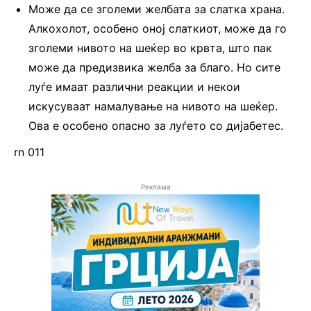
Може да се зголеми желбата за слатка храна.
Алкохолот, особено оној слаткиот, може да го
зголеми нивото на шеќер во крвта, што пак
може да предизвика желба за благо. Но сите
луѓе имаат различни реакции и некои
искусуваат намалување на нивото на шеќер.
Ова е особено опасно за луѓето со дијабетес.
rn 011
Реклама