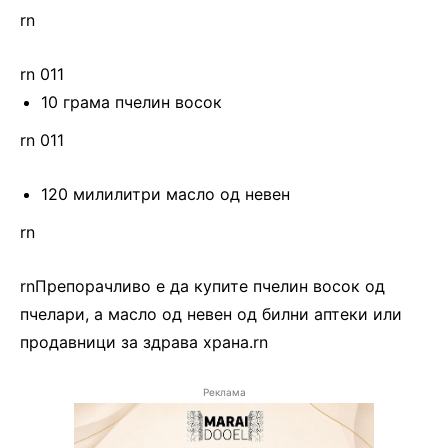
rn
rn 011
10 грама пчелин восок
rn 011
120 милилитри масло од невен
rn
rnПрепорачливо е да купите пчелин восок од
пчелари, а масло од невен од билни аптеки или
продавници за здрава храна.rn
Реклама