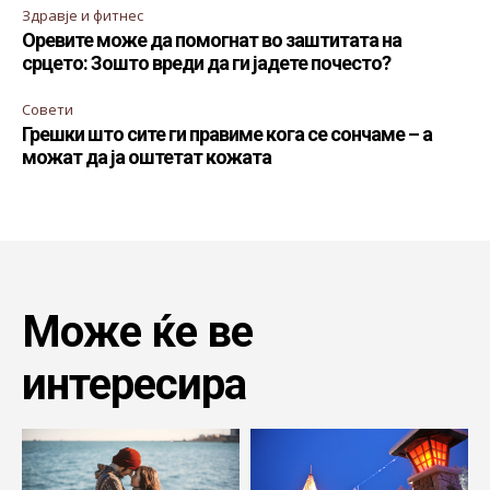
Здравје и фитнес
Оревите може да помогнат во заштитата на
срцето: Зошто вреди да ги јадете почесто?
Совети
Грешки што сите ги правиме кога се сончаме – а
можат да ја оштетат кожата
Може ќе ве
интересира