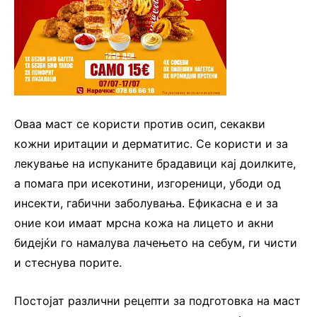
Оваа маст се користи против осип, секакви
кожни иритации и дерматитис. Се користи и за
лекување на испуканите брадавици кај доилките,
а помага при исекотини, изгореници, убоди од
инсекти, габични заболувања. Ефикасна е и за
оние кои имаат мрсна кожа на лицето и акни
бидејќи го намалува лачењето на себум, ги чисти
и стеснува порите.
Постојат различни рецепти за подготовка на маст