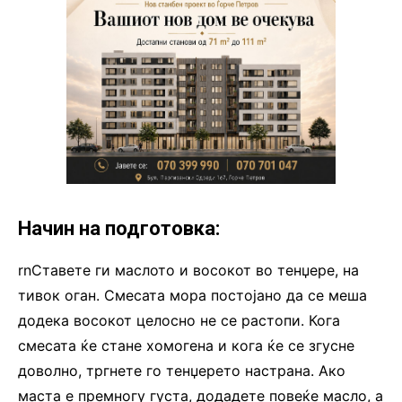
Начин на подготовка:
rnСтавете ги маслото и восокот во тенџере, на
тивок оган. Смесата мора постојано да се меша
додека восокот целосно не се растопи. Кога
смесата ќе стане хомогена и кога ќе се згусне
доволно, тргнете го тенџерето настрана. Ако
маста е премногу густа, додадете повеќе масло, а