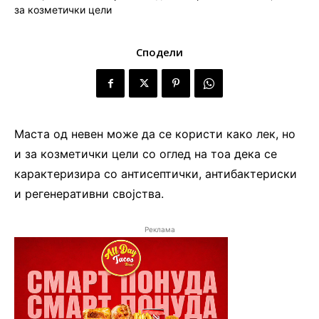
Сподели
Маста од невен може да се користи како лек, но
и за козметички цели со оглед на тоа дека се
карактеризира со антисептички, антибактериски
и регенеративни својства.
Реклама