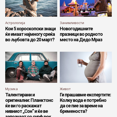
Астрологија
Занимливости
Кои 5 хороскопски знаци
Новогодишните
ќе имаат најмногу среќа
празници во родното
во љубовта до 20 март?
место на Дедо Мраз
Музика
Живот
Талентирани и
Ги прашавме експертите:
оригинални: Планктонс
Колку вода е потребно
ќе ви го раскажат
да се пие за време на
нивниот „Сон“ и ќе ве
бременоста?
запознаат со сурф рок