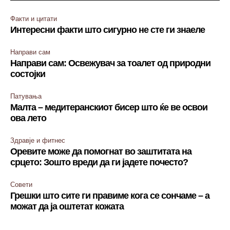
Факти и цитати
Интересни факти што сигурно не сте ги знаеле
Направи сам
Направи сам: Освежувач за тоалет од природни
состојки
Патувања
Малта – медитеранскиот бисер што ќе ве освои
ова лето
Здравје и фитнес
Оревите може да помогнат во заштитата на
срцето: Зошто вреди да ги јадете почесто?
Совети
Грешки што сите ги правиме кога се сончаме – а
можат да ја оштетат кожата