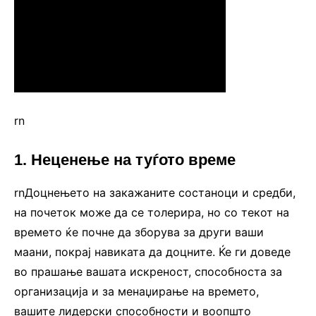
rn
1. Неценење на туѓото време
rnДоцнењето на закажаните состаноци и средби,
на почеток може да се толерира, но со текот на
времето ќе почне да зборува за други ваши
маани, покрај навиката да доцните. Ќе ги доведе
во прашање вашата искреност, способноста за
организација и за менаџирање на времето,
вашите лидерски способности и воопшто