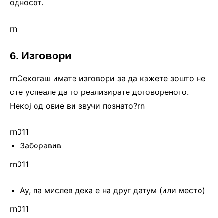
односот.
rn
6. Изговори
rnСекогаш имате изговори за да кажете зошто не
сте успеале да го реализирате договореното.
Некој од овие ви звучи познато?rn
rn011
Заборавив
rn011
Ау, па мислев дека е на друг датум (или место)
rn011