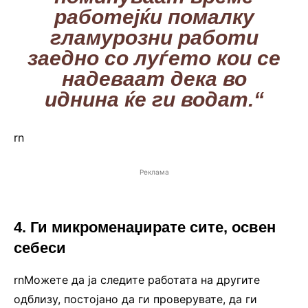
работејќи помалку
гламурозни работи
заедно со луѓето кои се
надеваат дека во
иднина ќе ги водат.“
rn
Реклама
4. Ги микроменаџирате сите, освен
себеси
rnМожете да ја следите работата на другите
одблизу, постојано да ги проверувате, да ги