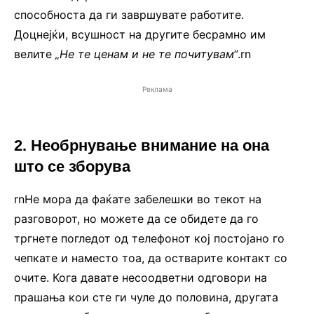
способноста да ги завршувате работите.
Доцнејќи, всушност на другите бесрамно им
велите
„Не те ценам и не те почитувам“
.rn
Реклама
2. Необрнување внимание на она
што се зборува
rnНе мора да фаќате забелешки во текот на
разговорот, но можете да се обидете да го
тргнете погледот од телефонот кој постојано го
чепкате и наместо тоа, да остварите контакт со
очите. Кога давате несоодветни одговори на
прашања кои сте ги чуле до половина, другата