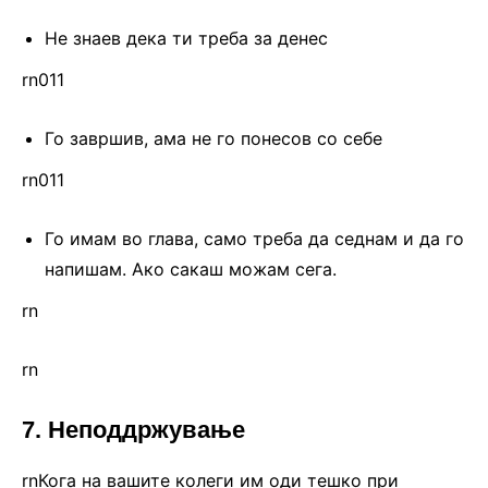
Не знаев дека ти треба за денес
rn011
Го завршив, ама не го понесов со себе
rn011
Го имам во глава, само треба да седнам и да го
напишам. Ако сакаш можам сега.
rn
rn
7. Неподдржување
rnКога на вашите колеги им оди тешко при