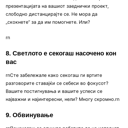
презентацијата на вашиот заеднички проект,
слободно дистанцирајте се. Не мора да
„скокнете“ за да им помогнете. Или?
rn
8. Светлото е секогаш насочено кон
вас
rnСте забележале како секогаш ги вртите
разговорите ставајќи се себеси во фокусот?
Вашите постигнувања и вашите успеси се
најважни и најинтересни, нели? Многу скромно.rn
9. Обвинување