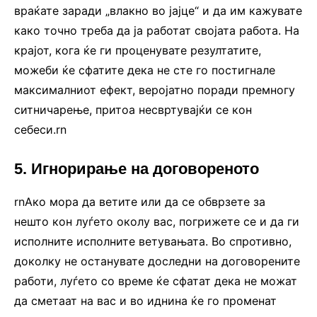
враќате заради „влакно во јајце“ и да им кажувате
како точно треба да ја работат својата работа. На
крајот, кога ќе ги проценувате резултатите,
можеби ќе сфатите дека не сте го постигнале
максималниот ефект, веројатно поради премногу
ситничарење, притоа несвртувајќи се кон
себеси.rn
5. Игнорирање на договореното
rnАко мора да ветите или да се обврзете за
нешто кон луѓето околу вас, погрижете се и да ги
исполните исполните ветувањата. Во спротивно,
доколку не останувате доследни на договорените
работи, луѓето со време ќе сфатат дека не можат
да сметаат на вас и во иднина ќе го променат