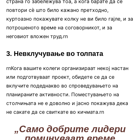
страна го забележува тоа, а кога барате да се
повтори сè што било кажано претходно,
куртоазно покажувате колку не ви било гајле, и за
потрошеното време на соговорникот, и за
неговиот вложен труд.rn
3. Невклучување во толпата
rnКога вашите колеги организираат некој настан
или подготвуваат проект, обидете се да се
вклучите подеднакво во спроведувањето на
планираните активности. Поместувањето на
столчињата не е доволно и јасно покажува дека
не сакате да се свиткате во кичмата.rn
„Само добрите лидери
поминуваат време