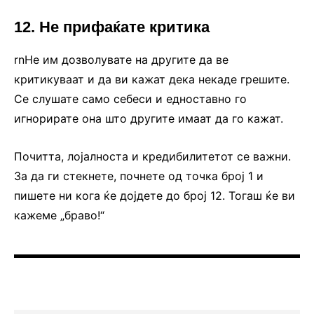
12. Не прифаќате критика
rnНе им дозволувате на другите да ве
критикуваат и да ви кажат дека некаде грешите.
Се слушате само себеси и едноставно го
игнорирате она што другите имаат да го кажат.
Почитта, лојалноста и кредибилитетот се важни.
За да ги стекнете, почнете од точка број 1 и
пишете ни кога ќе дојдете до број 12. Тогаш ќе ви
кажеме „браво!“