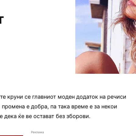
т
те круни се главниот моден додаток на речиси
ја промена е добра, па така време е за некои
е дека ќе ве остават без зборови.
Реклама