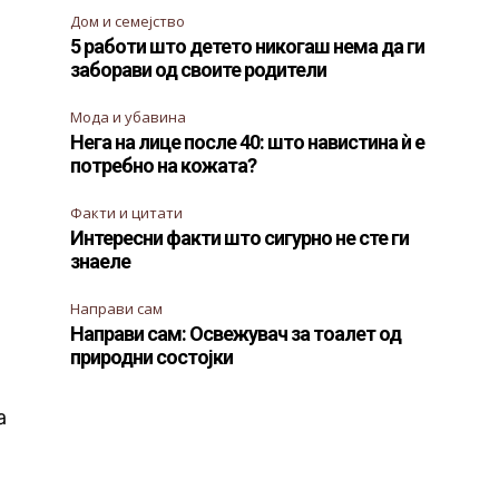
Дом и семејство
5 работи што детето никогаш нема да ги
заборави од своите родители
Мода и убавина
Нега на лице после 40: што навистина ѝ е
потребно на кожата?
Факти и цитати
Интересни факти што сигурно не сте ги
знаеле
Направи сам
Направи сам: Освежувач за тоалет од
природни состојки
а