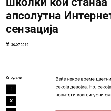
школки кои станаа
апсолутна Интерне
сензација
30.07.2016
Сподели
Веќе некое време цветни
секоја девојка. Но, секо
новитети кои сигурни см