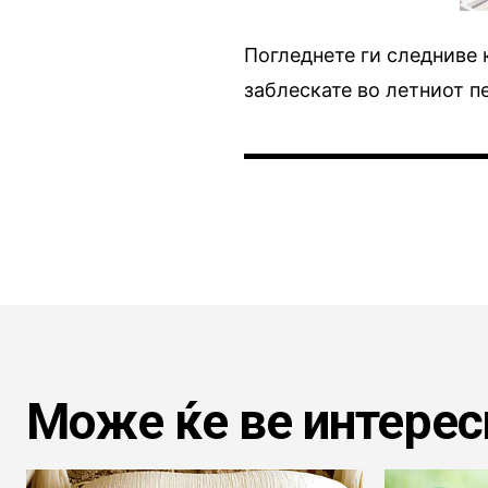
Погледнете ги следниве 
заблескате во летниот п
Може ќе ве интерес