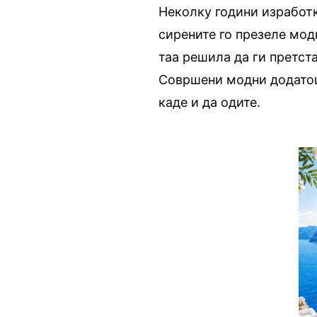
Неколку години изработк
сирените го презеле мод
таа решила да ги претста
Совршени модни додатоци
каде и да одите.