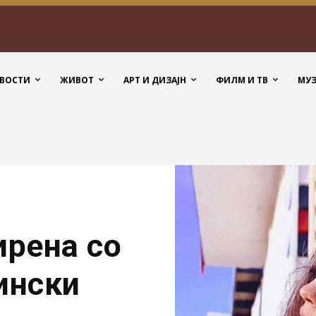
ВОСТИ
ЖИВОТ
АРТ И ДИЗАЈН
ФИЛМ И ТВ
МУ
ирена со
ински