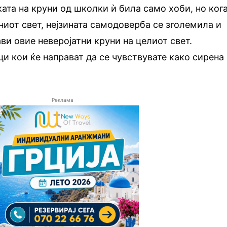
ата на круни од школки ѝ била само хоби, но ког
ниот свет, нејзината самодоверба се зголемила и
ви овие неверојатни круни на целиот свет.
 кои ќе направат да се чувствувате како сирена
Реклама