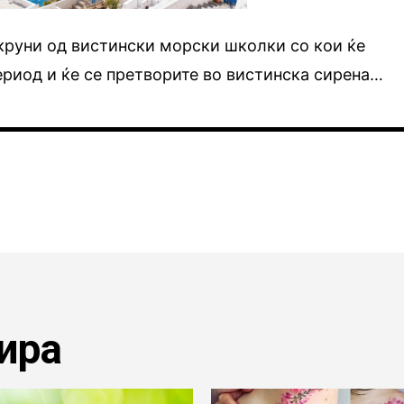
круни од вистински морски школки со кои ќе
ериод и ќе се претворите во вистинска сирена…
ира