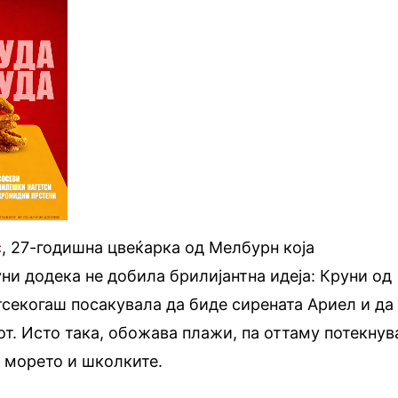
с
, 27-годишна цвеќарка од Мелбурн која
ни додека не добила брилијантна идеја: Круни од
тсекогаш посакувала да биде сирената Ариел и да
от. Исто така, обожава плажи, па оттаму потекнув
о морето и школките.