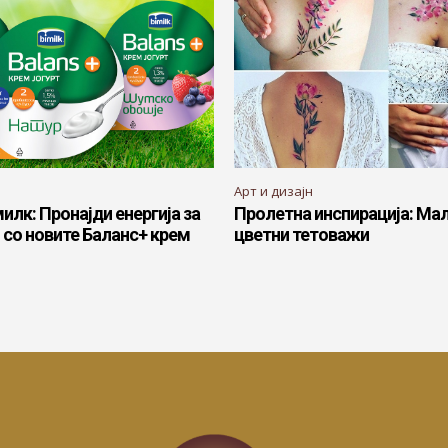
Арт и дизајн
илк: Пронајди енергија за
Пролетна инспирација: Мал
 со новите Баланс+ крем
цветни тетоважи