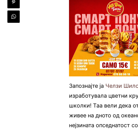
Запознајте ја
Челзи Шил
изработувала цветни кру
школки! Таа вели дека о
живее на дното од океан
нејзината опседнатост с