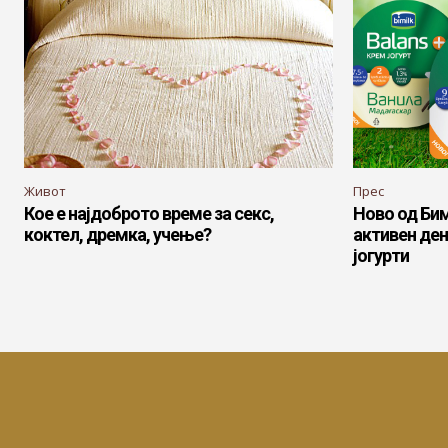
Живот
Прес
Кое е најдоброто време за секс,
Ново од Бим
коктел, дремка, учење?
активен ден
јогурти