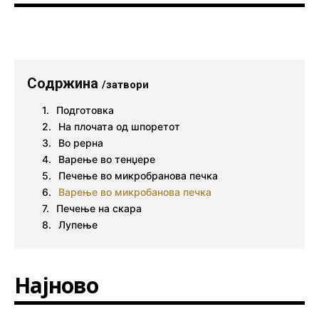
Содржина
/затвори
Подготовка
На плочата од шпоретот
Во рерна
Варење во тенџере
Печење во микробранова печка
Варење во микробанова печка
Печење на скара
Лупење
Најново