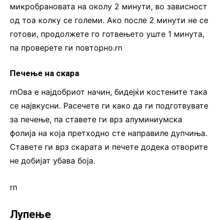
микробрановата на околу 2 минути, во зависност
од тоа колку се големи. Ако после 2 минути не се
готови, продолжете го готвењето уште 1 минута,
па проверете ги повторно.rn
Печење на скара
rnОва е најдобриот начин, бидејќи костените така
се највкусни. Расечете ги како да ги подготвувате
за печење, па ставете ги врз алуминиумска
фолија на која претходно сте направиле дупчиња.
Ставете ги врз скарата и печете додека отворите
не добијат убава боја.
rn
Лупење