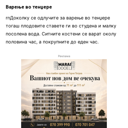
Варење во тенџере
rnДоколку се одлучите за варење во тенџере
тогаш плодовите ставете ги во студена и малку
посолена вода. Ситните костени се варат околу
половина час, а покрупните до еден час.
Реклама