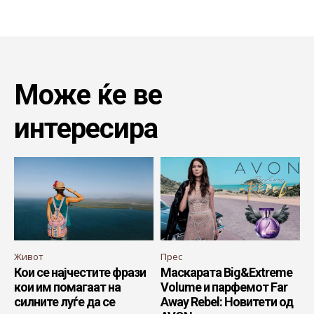
Може ќе ве
интересира
Живот
Прес
Кои се најчестите фрази
Маскарата Big&Extreme
кои им помагаат на
Volume и парфемот Far
силните луѓе да се
Away Rebel: Новитети од