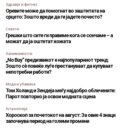
Здравје и фитнес
Оревите може да помогнат во заштитата на
срцето: Зошто вреди да ги јадете почесто?
Совети
Грешки што сите ги правиме кога се сончаме – а
можат да ја оштетат кожата
Занимливости
„No Buy“ предизвикот е најпопуларниот тренд:
Зошто сè повеќе луѓе престануваат да купуваат
непотребни работи?
Мода и убавина
Том Холанд и Зендеја меѓу најдобро облечените:
Парот повторно ја освои модната сцена
Астрологија
Хороскоп за почетокот на август: За овие 4 знаци
започнува период на големи промени