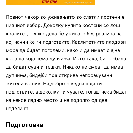
Првиот чекор во уживањето во слатки костени е
нивниот избор. Доколку купите костени со лош
квалитет, тешко дека ќе уживате без разлика на
кој начин ќе ги подготвите. Квалитетните плодови
мора да бидат поголеми, како и да имаат сјајна
кора на која нема дупчиња. Исто така, би требало
да бидат суви и тешки. Никако не смеат да имаат
дупчиња, бидејќи тоа открива непосакувани
жители во нив. Најдобро е веднаш да ги
подготвите, а доколку ги чувате, тогаш нека бидат
на некое ладно место и не подолго од две
недели.rn
Подготовка