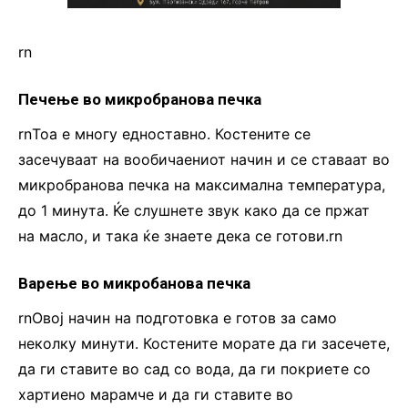
rn
Печење во микробранова печка
rnТоа е многу едноставно. Костените се
засечуваат на вообичаениот начин и се ставаат во
микробранова печка на максимална температура,
до 1 минута. Ќе слушнете звук како да се пржат
на масло, и така ќе знаете дека се готови.rn
Варење во микробанова печка
rnОвој начин на подготовка е готов за само
неколку минути. Костените морате да ги засечете,
да ги ставите во сад со вода, да ги покриете со
хартиено марамче и да ги ставите во