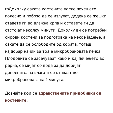
rnДоколку сакате костените после печењето
полесно и побрзо да се излупат, додека се жешки
ставете ги во влажна крпа и оставете ги да
отстојат неколку минути. Доколку ви се потребни
сирови костени за подготовка на некое јадење, а
сакате да се ослободите од кората, тогаш
најдобар начин за тоа е микробрановата печка.
Плодовите се засечуваат како и кај печењето во
рерна, се мијат со вода за да добијат
дополнителна влага и се ставаат во
микробрановата на 1 минута.
Дознајте кои се
здравствените придобивки од
костените.