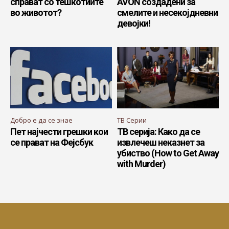
справат со тешкотиите
AVON создадени за
во животот?
смелите и несекојдневни
девојки!
Добро е да се знае
ТВ Серии
Пет најчести грешки кои
ТВ серија: Како да се
се прават на Фејсбук
извлечеш неказнет за
убиство (How to Get Away
with Murder)