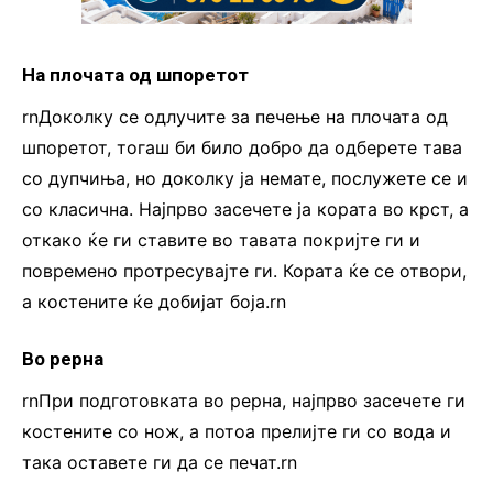
На плочата од шпоретот
rnДоколку се одлучите за печење на плочата од
шпоретот, тогаш би било добро да одберете тава
со дупчиња, но доколку ја немате, послужете се и
со класична. Најпрво засечете ја кората во крст, а
откако ќе ги ставите во тавата покријте ги и
повремено протресувајте ги. Кората ќе се отвори,
а костените ќе добијат боја.rn
Во рерна
rnПри подготовката во рерна, најпрво засечете ги
костените со нож, а потоа прелијте ги со вода и
така оставете ги да се печат.rn