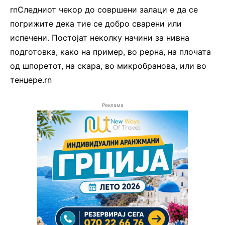
rnСледниот чекор до совршени залаци е да се
погрижите дека тие се добро сварени или
испечени. Постојат неколку начини за нивна
подготовка, како на пример, во рерна, на плочата
од шпоретот, на скара, во микробранова, или во
тенџере.rn
Реклама