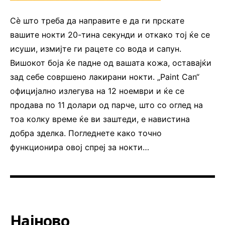
Сè што треба да направите е да ги прскате
вашите нокти 20-тина секунди и откако тој ќе се
исуши, измијте ги рацете со вода и сапун.
Вишокот боја ќе падне од вашата кожа, оставајќи
зад себе совршено лакирани нокти. „Paint Can“
официјално излегува на 12 ноември и ќе се
продава по 11 долари од парче, што со оглед на
тоа колку време ќе ви заштеди, е навистина
добра зделка. Погледнете како точно
функционира овој спреј за нокти…
Најново