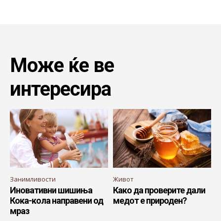
Може ќе ве
интересира
Занимливости
Живот
Иновативни шишиња
Како да проверите дали
Кока-кола направени од
медот е природен?
мраз