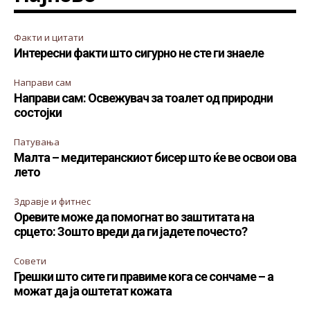
Факти и цитати
Интересни факти што сигурно не сте ги знаеле
Направи сам
Направи сам: Освежувач за тоалет од природни
состојки
Патувања
Малта – медитеранскиот бисер што ќе ве освои ова
лето
Здравје и фитнес
Оревите може да помогнат во заштитата на
срцето: Зошто вреди да ги јадете почесто?
Совети
Грешки што сите ги правиме кога се сончаме – а
можат да ја оштетат кожата