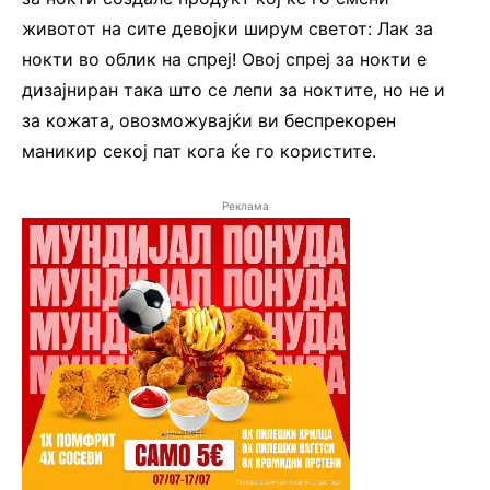
животот на сите девојки ширум светот: Лак за
нокти во облик на спреј! Овој спреј за нокти е
дизајниран така што се лепи за ноктите, но не и
за кожата, овозможувајќи ви беспрекорен
маникир секој пат кога ќе го користите.
Реклама