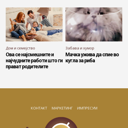
Дом и семејство
Забава и хумор
Ова се најсмешните и
Мачка ужива да спие во
најчудните работи што ги
кугла за риба
прават родителите
КОНТАКТ
МАРКЕТИНГ
ИМПРЕСУМ