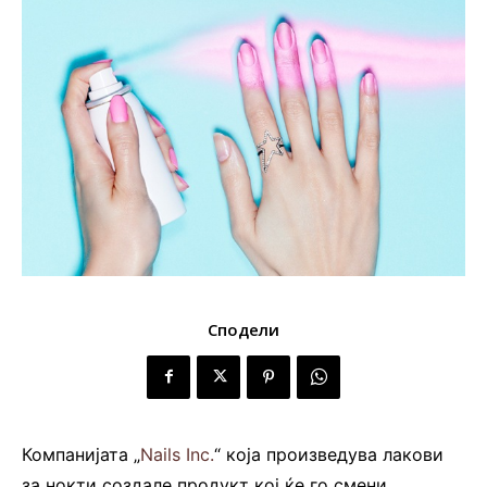
Сподели
Компанијата „
Nails Inc.
“ која произведува лакови
за нокти создале продукт кој ќе го смени