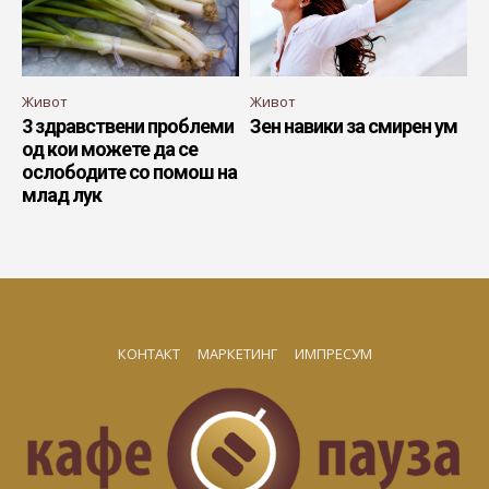
Живот
Живот
3 здравствени проблеми
Зен навики за смирен ум
од кои можете да се
ослободите со помош на
млад лук
КОНТАКТ
МАРКЕТИНГ
ИМПРЕСУМ