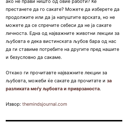
ако не прави ништо од овие работи? Ќе
престанете да го сакате? Можете да изберете да
продолжите или да ја напуштите врската, но не
можете да се спречите себеси да не ја сакате
личноста. Една од најважните животни лекции за
љубовта е дека вистинската љубов бара од нас
да ги ставиме потребите на другите пред нашите
и безусловно да сакаме.
Откако ги прочитавте најважните лекции за
љубовта, можеби ќе сакате да прочитате и
за
разликата меѓу љубовта и приврзаноста
.
Извор:
themindsjournal.com