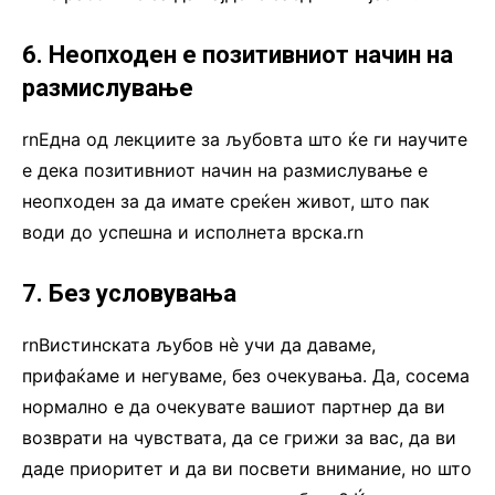
6. Неопходен е позитивниот начин на
размислување
rnЕдна од лекциите за љубовта што ќе ги научите
е дека позитивниот начин на размислување е
неопходен за да имате среќен живот, што пак
води до успешна и исполнета врска.rn
7. Без условувања
rnВистинската љубов нè учи да даваме,
прифаќаме и негуваме, без очекувања. Да, сосема
нормално е да очекувате вашиот партнер да ви
возврати на чувствата, да се грижи за вас, да ви
даде приоритет и да ви посвети внимание, но што