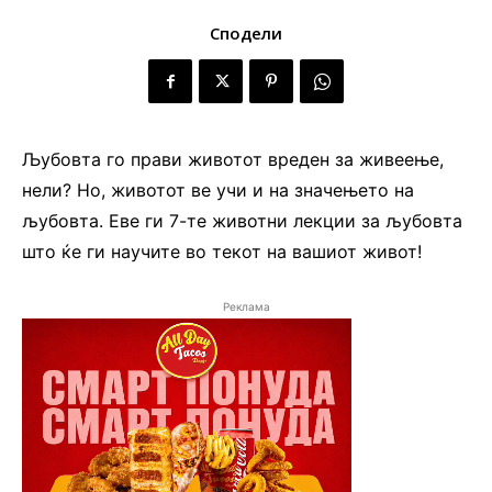
Сподели
Љубовта го прави животот вреден за живеење,
нели? Но, животот ве учи и на значењето на
љубовта. Еве ги 7-те животни лекции за љубовта
што ќе ги научите во текот на вашиот живот!
Реклама