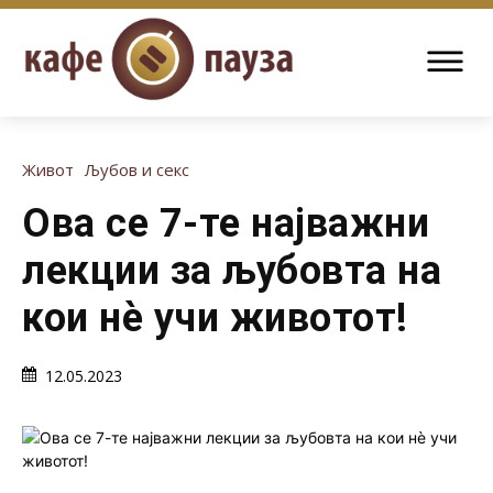
Живот
Љубов и секс
Ова се 7-те најважни
лекции за љубовта на
кои нè учи животот!
12.05.2023