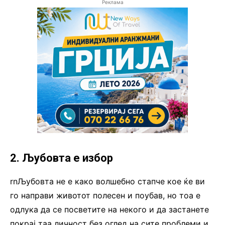
Реклама
2. Љубовта е избор
rnЉубовта не е како волшебно стапче кое ќе ви
го направи животот полесен и поубав, но тоа е
одлука да се посветите на некого и да застанете
покрај таа личност без оглед на сите проблеми и