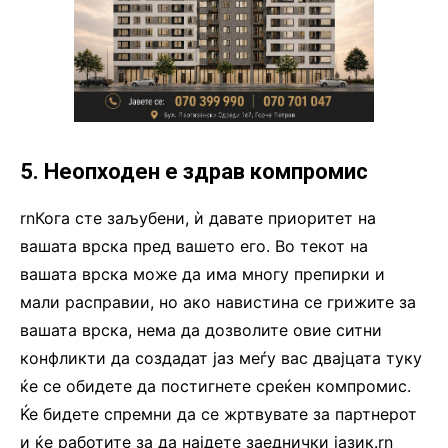
5. Неопходен е здрав компромис
rnКога сте заљубени, ѝ давате приоритет на
вашата врска пред вашето его. Во текот на
вашата врска може да има многу препирки и
мали расправии, но ако навистина се грижите за
вашата врска, нема да дозволите овие ситни
конфликти да создадат јаз меѓу вас двајцата туку
ќе се обидете да постигнете среќен компромис.
Ќе бидете спремни да се жртвувате за партнерот
и ќе работите за да најдете заеднички јазик.rn