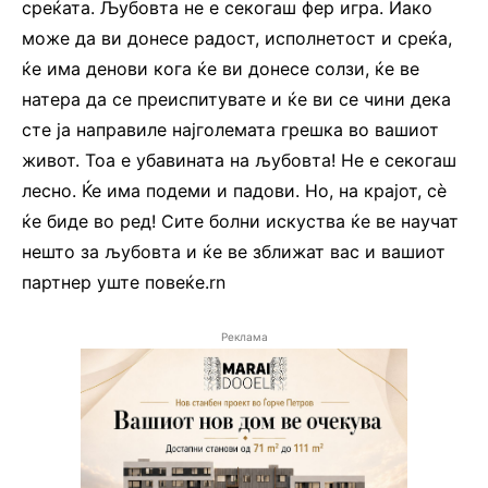
среќата. Љубовта не е секогаш фер игра. Иако
може да ви донесе радост, исполнетост и среќа,
ќе има денови кога ќе ви донесе солзи, ќе ве
натера да се преиспитувате и ќе ви се чини дека
сте ја направиле најголемата грешка во вашиот
живот. Тоа е убавината на љубовта! Не е секогаш
лесно. Ќе има подеми и падови. Но, на крајот, сè
ќе биде во ред! Сите болни искуства ќе ве научат
нешто за љубовта и ќе ве зближат вас и вашиот
партнер уште повеќе.rn
Реклама