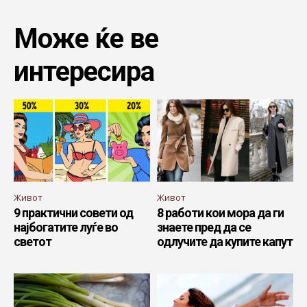
Може ќе ве
интересира
Живот
Живот
9 практични совети од
8 работи кои мора да ги
најбогатите луѓе во
знаете пред да се
светот
одлучите да купите капут