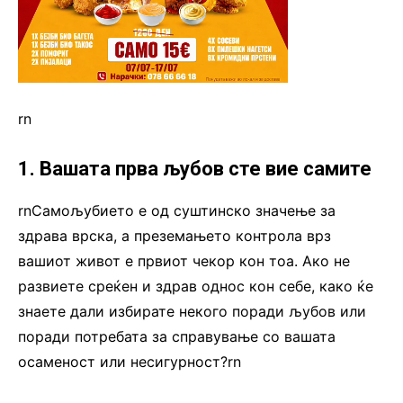
rn
1. Вашата прва љубов сте вие самите
rnСамољубието е од суштинско значење за
здрава врска, а преземањето контрола врз
вашиот живот е првиот чекор кон тоа. Ако не
развиете среќен и здрав однос кон себе, како ќе
знаете дали избирате некого поради љубов или
поради потребата за справување со вашата
осаменост или несигурност?rn