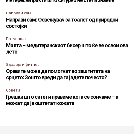
Интересни факти што сигурно не сте ги знаеле
Направи сам
Направи сам: Освежувач за тоалет од природни
состојки
Патувања
Малта – медитеранскиот бисер што ќе ве освои ова
лето
Здравје и фитнес
Оревите може да помогнат во заштитата на
срцето: Зошто вреди да ги јадете почесто?
Совети
Грешки што сите ги правиме кога се сончаме – а
можат да ја оштетат кожата