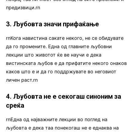
предизвици.rn
3. Љубовта значи прифаќање
rnКога навистина сакате некого, не се обидувате
да го промените. Една од главните љубовни
лекции што животот ќе ве научи е дека
вистинската љубов е да прифатите некого онаков
каков што е и да го поддржувате во неговиот
личен раст.rn
4. Љубовта не е секогаш синоним за
среќа
rnЕдна од најважните лекции во поглед на
љубовта е дека таа понекогаш не е еднаква на