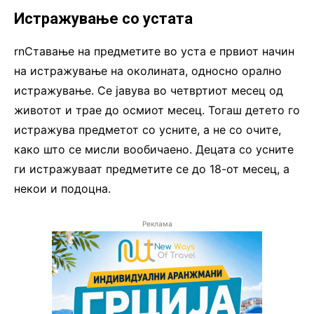
Истражување со устата
rnСтавање на предметите во уста е првиот начин
на истражување на околината, односно орално
истражување. Се јавува во четвртиот месец од
животот и трае до осмиот месец. Тогаш детето го
истражува предметот со усните, а не со очите,
како што се мисли вообичаено. Децата со усните
ги истражуваат предметите се до 18-от месец, а
некои и подоцна.
Реклама