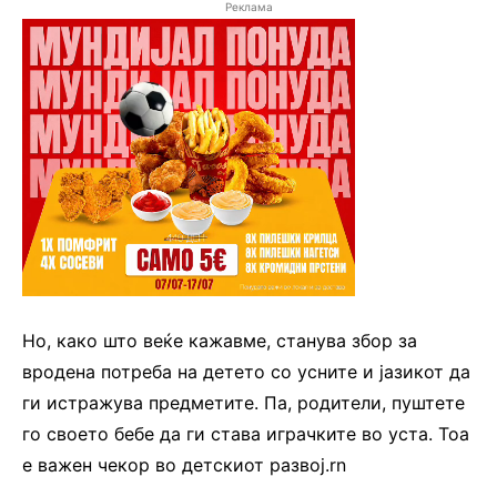
Реклама
Но, како што веќе кажавме, станува збор за
вродена потреба на детето со усните и јазикот да
ги истражува предметите. Па, родители, пуштете
го своето бебе да ги става играчките во уста. Тоа
е важен чекор во детскиот развој.rn