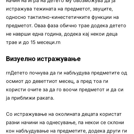
начин на игра на детето му овозможува да ја
истражува тежината на предметот, звуците,
односно тактилно-кинестетичките функции на
предметот. Оваа фаза обично трае додека детето
не наврши една година, додека кај некои деца
трае и до 15 месеци.rn
Визуелно истражување
rnДетето почнува да ги набљудува предметите од
осмиот до деветтиот месец, а пред тоа ги
користи очите за да го воочи предметот и да си
ја приближи раката.
Со истражување на околината децата користат
разни начини на однесување, па некои се склони
кон набљудување на предметите, додека други ги