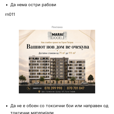
Да нема остри рабови
rn011
Реклама
Да не е обоен со токсични бои или направен од
токсични материјали