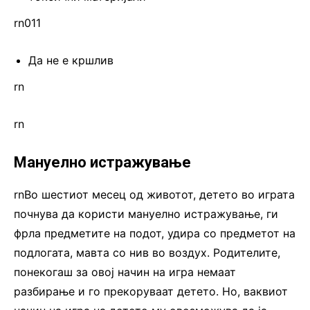
rn011
Да не е кршлив
rn
rn
Мануелно истражување
rnВо шестиот месец од животот, детето во играта
почнува да користи мануелно истражување, ги
фрла предметите на подот, удира со предметот на
подлогата, мавта со нив во воздух. Родителите,
понекогаш за овој начин на игра немаат
разбирање и го прекоруваат детето. Но, ваквиот