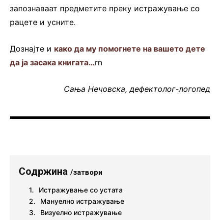
запознаваат предметите преку истражување со
рацете и усните.
Дознајте и
како да му помогнете на вашето дете
да ја засака книгата…
rn
Сања Нечовска, дефектолог-логопед
Содржина
/затвори
Истражување со устата
Мануелно истражување
Визуелно истражување