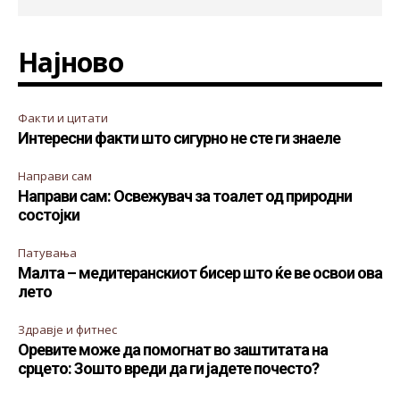
Најново
Факти и цитати
Интересни факти што сигурно не сте ги знаеле
Направи сам
Направи сам: Освежувач за тоалет од природни
состојки
Патувања
Малта – медитеранскиот бисер што ќе ве освои ова
лето
Здравје и фитнес
Оревите може да помогнат во заштитата на
срцето: Зошто вреди да ги јадете почесто?