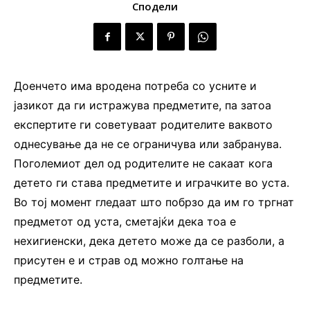
Сподели
Доенчето има вродена потреба со усните и
јазикот да ги истражува предметите, па затоа
експертите ги советуваат родителите ваквото
однесување да не се ограничува или забранува.
Поголемиот дел од родителите не сакаат кога
детето ги става предметите и играчките во уста.
Во тој момент гледаат што побрзо да им го тргнат
предметот од уста, сметајќи дека тоа е
нехигиенски, дека детето може да се разболи, а
присутен е и страв од можно голтање на
предметите.