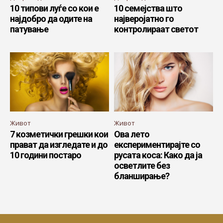
10 типови луѓе со кои е
10 семејства што
најдобро да одите на
најверојатно го
патување
контролираат светот
Живот
Живот
7 козметички грешки кои
Ова лето
прават да изгледате и до
експериментирајте со
10 години постарo
русата коса: Како да ја
осветлите без
бланширање?