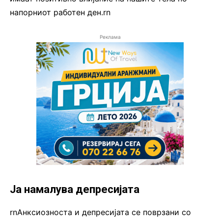
напорниот работен ден.rn
Реклама
Ја намалува депресијата
rnАнксиозноста и депресијата се поврзани со