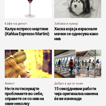
Кафе на денот
Забава и хумор
Калуа еспресо мартини
Хаска која ја израснале
(Kahlua Espresso Martini)
мачки се однесува како
нив
Живот
Добро е да се знае
Не ги потиснувајте
15 секојдневни работи
проблемите во себе,
чија оригинална намена
справете се со нив на
ќе ве изненади
овие неколку