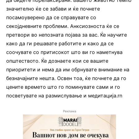
да бидете порелаксирани. Вашето животно темпо
значително ќе се забави и ќе почнете
посамоуверено да се справувате со
секојдневните проблеми. Анксиозноста ќе се
претвори во непозната појава за вас. Ќе научите
како да ги решавате работите и како да се
соочувате со притисокот што ви го наметнува
општеството. Ќе дознаете кои се вашите
приоритети и нема да им обрнувате внимание на
безначајните нешта. Освен тоа, ќе почнете да го
цените времето што го поминувате сами и го
посветувате на размислување и медитација.rn
Реклама