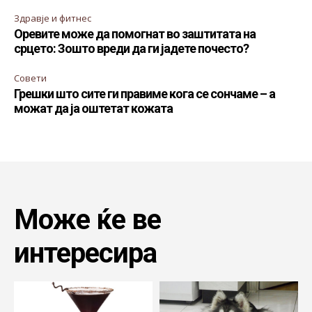
Здравје и фитнес
Оревите може да помогнат во заштитата на
срцето: Зошто вреди да ги јадете почесто?
Совети
Грешки што сите ги правиме кога се сончаме – а
можат да ја оштетат кожата
Може ќе ве
интересира