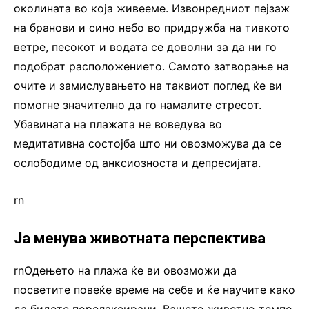
околината во која живееме. Извонредниот пејзаж
на бранови и сино небо во придружба на тивкото
ветре, песокот и водата се доволни за да ни го
подобрат расположението. Самото затворање на
очите и замислувањето на таквиот поглед ќе ви
помогне значително да го намалите стресот.
Убавината на плажата не воведува во
медитативна состојба што ни овозможува да се
ослободиме од анксиозноста и депресијата.
rn
Ја менува животната перспектива
rnОдењето на плажа ќе ви овозможи да
посветите повеќе време на себе и ќе научите како