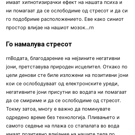
имаат хипнотизирачки ефект на нашата психа и
ни помагаат да се ослободиме од стресот и да си
го подобриме расположението. Еве како синиот
простор влијае на нашиот мозок…rn
Го намалува стресот
rnВодата, благодарение на нејзините негативни
јони, претставува природен исцелител. Откако по
цели денови сте биле изложени на позитивни јони
кои се ослободуваат од електронските уреди,
негативните јони присутни во водата ни помагаат
да се смириме и да се ослободиме од стресот.
Токму затоа, многу е важно да поминувате
одредено време без технологија. Пливањето и
самото седење на плажа со стапалата во вода
имаат позитивно влијание на нашите тела по