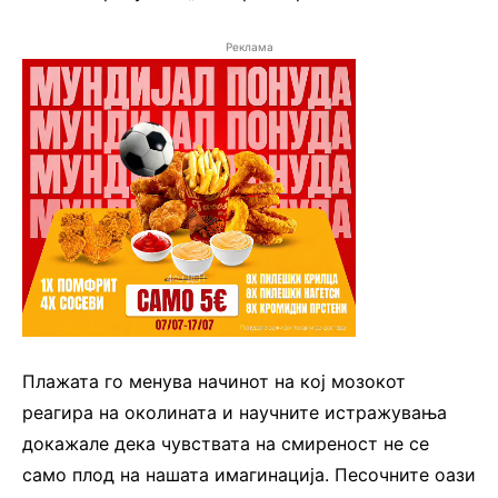
Реклама
Плажата го менува начинот на кој мозокот
реагира на околината и научните истражувања
докажале дека чувствата на смиреност не се
само плод на нашата имагинација. Песочните оази