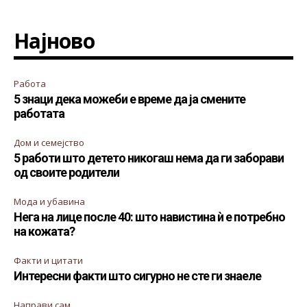
Најново
Работа
5 знаци дека можеби е време да ја смените
работата
Дом и семејство
5 работи што детето никогаш нема да ги заборави
од своите родители
Мода и убавина
Нега на лице после 40: што навистина ѝ е потребно
на кожата?
Факти и цитати
Интересни факти што сигурно не сте ги знаеле
Направи сам