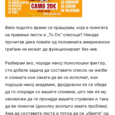
Веќе подолго време се прашувам, која е поентата
на правење листи и „To Do“ списоци? Некаде
прочитав дека повеќе од половината американски
граѓани не можат да функционираат без нив.
Разбирам ако, поради некој психолошки фактор,
сте добиле задача да составите список на желби
и соништа кои сакате да ви се исполнат, кои
подоцна некој академик, фројдовски ќе се обиде
да го спореди со вашите спомени, што пак ќе му
овозможи да ги пронајде вашите стравови и така
да ви помогне (доколку воопшто имате проблем).
Ама да составите листа и потоа да се „убиете“ од