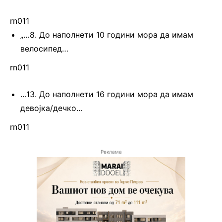
rn011
„…8. До наполнети 10 години мора да имам
велосипед…
rn011
…13. До наполнети 16 години мора да имам
девојка/дечко…
rn011
Реклама