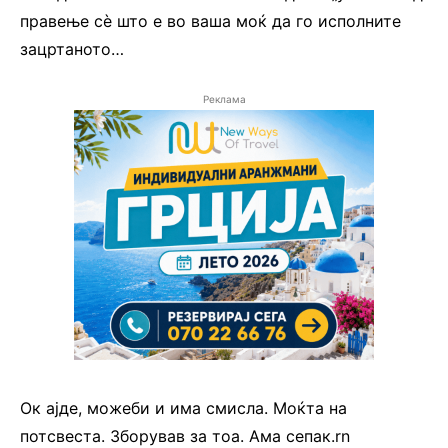
правење сѐ што е во ваша моќ да го исполните
зацртаното…
Реклама
Ок ајде, можеби и има смисла. Моќта на
потсвеста. Зборував за тоа. Ама сепак.rn