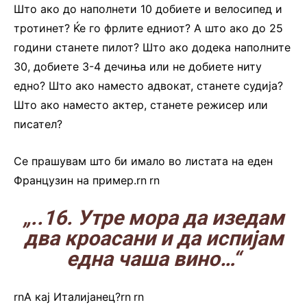
Што ако до наполнети 10 добиете и велосипед и
тротинет? Ќе го фрлите едниот? А што ако до 25
години станете пилот? Што ако додека наполните
30, добиете 3-4 дечиња или не добиете ниту
едно? Што ако наместо адвокат, станете судија?
Што ако наместо актер, станете режисер или
писател?
Се прашувам што би имало во листата на еден
Французин на пример.rn
.
rn
„..16. Утре мора да изедам
два кроасани и да испијам
една чаша вино…“
rnА кај Италијанец?rn
.
rn