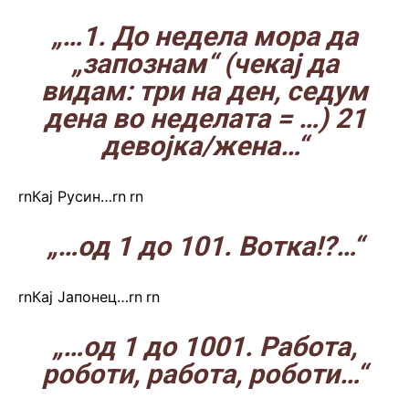
„…1. До недела мора да
„запознам“ (чекај да
видам: три на ден, седум
дена во неделата = …) 21
девојка/жена…“
rnКај Русин…rn
.
rn
„…од 1 до 101. Вотка!?…“
rnКај Јапонец…rn
.
rn
„…од 1 до 1001. Работа,
роботи, работа, роботи…“