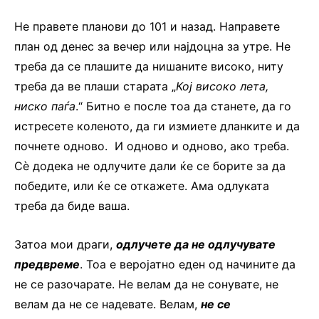
Не правете планови до 101 и назад. Направете
план од денес за вечер или најдоцна за утре. Не
треба да се плашите да нишаните високо, ниту
треба да ве плаши старата „
Кој високо лета,
ниско паѓа
.“ Битно е после тоа да станете, да го
истресете коленото, да ги измиете дланките и да
почнете одново. И одново и одново, ако треба.
Сѐ додека не одлучите дали ќе се борите за да
победите, или ќе се откажете. Ама одлуката
треба да биде ваша.
Затоа мои драги,
одлучете да не одлучувате
предвреме
. Тоа е веројатно еден од начините да
не се разочарате. Не велам да не сонувате, не
велам да не се надевате. Велам,
не се