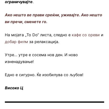
ограничувајте
.
Ако нешто ве прави среќни, уживајте. Ако нешто
ви пречи, сменете го.
На мојата „To Do“ листа, следно е
кафе со ореви
и
добар филм
за релаксација.
Утре… утре е сосема нов ден. И ново
изненадување!
Едно е сигурно. Ќе изобилува со љубов!
Високо Ц