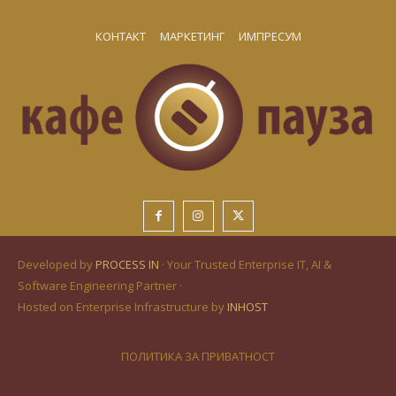
КОНТАКТ
МАРКЕТИНГ
ИМПРЕСУМ
Developed by
PROCESS IN
· Your Trusted Enterprise IT, AI &
Software Engineering Partner ·
Hosted on Enterprise Infrastructure by
INHOST
ПОЛИТИКА ЗА ПРИВАТНОСТ