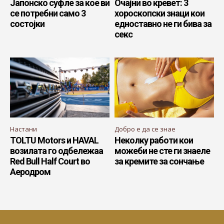
Јапонско суфле за кое ви
Очајни во кревет: 3
се потребни само 3
хороскопски знаци кои
состојки
едноставно не ги бива за
секс
Настани
Добро е да се знае
TOLTU Motors и HAVAL
Неколку работи кои
возилата го одбележаа
можеби не сте ги знаеле
Red Bull Half Court во
за кремите за сончање
Аеродром