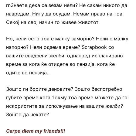
rnЗнаете дека се зезам нели? Не сакам никого да
навредам. Ниту да осудам. Немам право на тоа.
Секој на свој начин го живее животот.
Но, нели сето тоа е малку заморно? Нели е малку
напорно? Нели одзема време? Scrapbook со
вашите свадбени желби, однапред испланирано
време за кога ќе отидете во пензија, кога ќе
одите во пензија…
Зошто ги броите деновите? Зошто беспотребно
губите време кога токму тоа време можете да го
искористите за исполнување на вашите желби?
Зошто да чекате?
Carpe diem my friends!!!