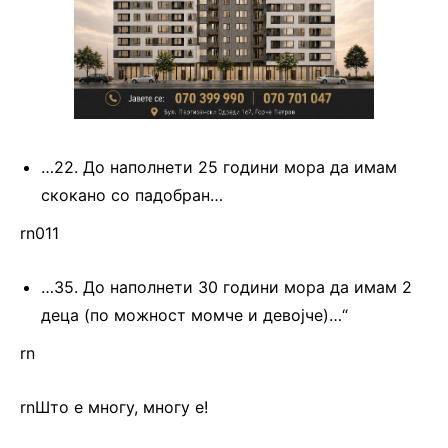
…22. До наполнети 25 години мора да имам
скокано со падобран…
rn011
…35. До наполнети 30 години мора да имам 2
деца (по можност момче и девојче)…“
rn
rnШто е многу, многу е!