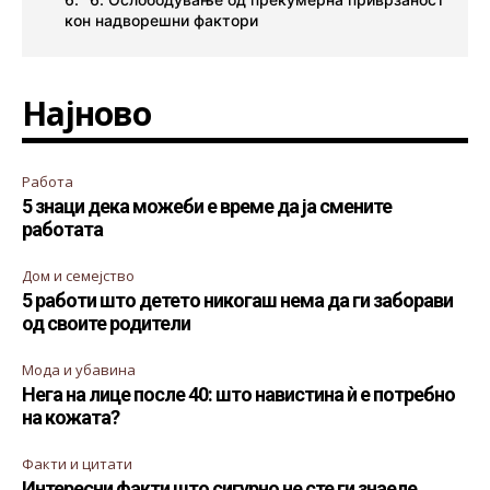
кон надворешни фактори
Најново
Работа
5 знаци дека можеби е време да ја смените
работата
Дом и семејство
5 работи што детето никогаш нема да ги заборави
од своите родители
Мода и убавина
Нега на лице после 40: што навистина ѝ е потребно
на кожата?
Факти и цитати
Интересни факти што сигурно не сте ги знаеле