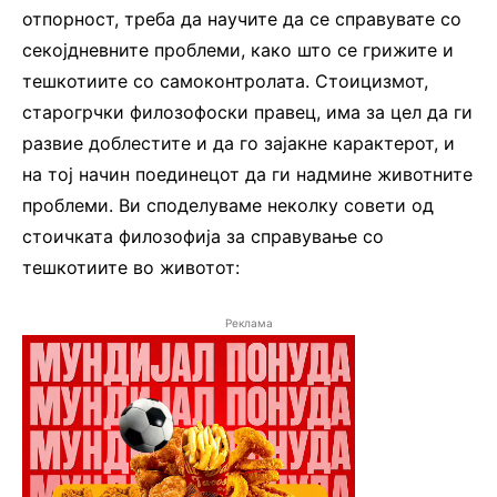
отпорност, треба да научите да се справувате со
секојдневните проблеми, како што се грижите и
тешкотиите со самоконтролата. Стоицизмот,
старогрчки филозофоски правец, има за цел да ги
развие доблестите и да го зајакне карактерот, и
на тој начин поединецот да ги надмине животните
проблеми. Ви споделуваме неколку совети од
стоичката филозофија за справување со
тешкотиите во животот:
Реклама