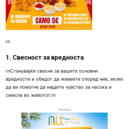
rn
1. Свесност за вредноста
rnСтанувајќи свесни за вашите основни
вредности и обидот да живеете според нив, може
да ви помогне да најдете чувство за насока и
смисла во животот.rn
Реклама