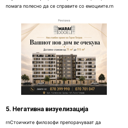
помага полесно да се справите со емоциите.rn
Реклама
5. Негативна визуелизација
rnСтоичките филозофи препорачуваат да