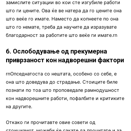
замислите ситуации во кои сте изгубиле работи
што ги цените. Ова ќе ве натера да го цените она
што веќе го имате. Наместо да копнеете по она
што го немате, треба да научите да изразувате
благодарност за работите што веќе ги имате.rn
6. Ослободување од прекумерна
приврзаност кон надворешни фактори
rnОпседнатоста со нештата, особено со себе, е
она што доведува до страдање. Стоиците биле
познати по тоа што проповедале рамнодушност
кон надворешните работи, пофалбите и критиките
на другите.
Откако ги прочитавте овие совети од
стоицизмот, можеби ќе сакате да прочитате и за