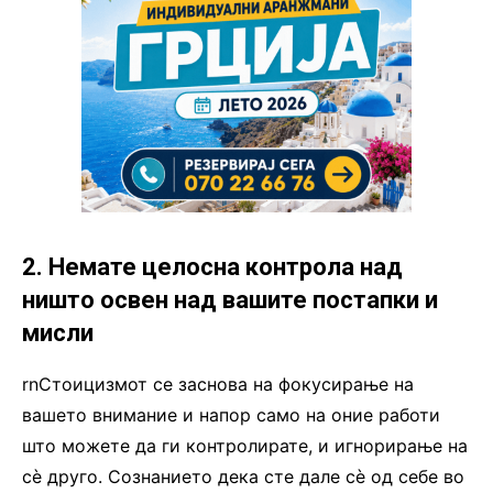
2. Немате целосна контрола над
ништо освен над вашите постапки и
мисли
rnСтоицизмот се заснова на фокусирање на
вашето внимание и напор само на оние работи
што можете да ги контролирате, и игнорирање на
сè друго. Сознанието дека сте дале сè од себе во