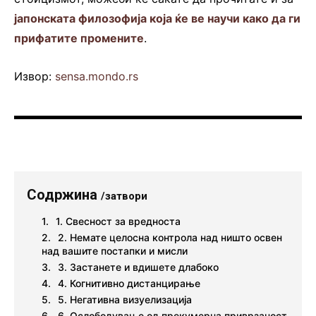
јапонската филозофија која ќе ве научи како да ги
прифатите промените
.
Извор:
sensa.mondo.rs
Содржина
/затвори
1. Свесност за вредноста
2. Немате целосна контрола над ништо освен
над вашите постапки и мисли
3. Застанете и вдишете длабоко
4. Когнитивно дистанцирање
5. Негативна визуелизација
6. Ослободување од прекумерна приврзаност