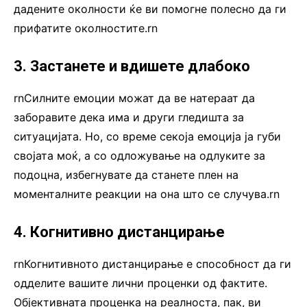
дадените околности ќе ви помогне полесно да ги
прифатите околностите.rn
3. Застанете и вдишете длабоко
rnСилните емоции можат да ве натераат да
заборавите дека има и други гледишта за
ситуацијата. Но, со време секоја емоција ја губи
својата моќ, а со одложување на одлуките за
подоцна, избегнувате да станете плен на
моменталните реакции на она што се случува.rn
4. Когнитивно дистанцирање
rnКогнитивното дистанцирање е способност да ги
одделите вашите лични проценки од фактите.
Објективната проценка на реалноста, пак, ви