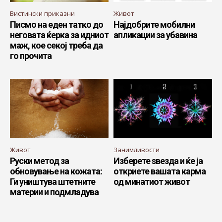
Вистински приказни
Живот
Писмо на еден татко до
Најдобрите мобилни
неговата ќерка за идниот
апликации за убавина
маж, кое секој треба да
го прочита
Живот
Занимливости
Руски метод за
Изберете ѕвезда и ќе ја
обновување на кожата:
откриете вашата карма
Ги уништува штетните
од минатиот живот
материи и подмладува