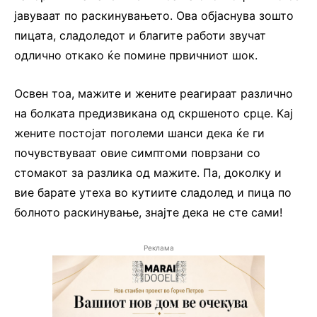
јавуваат по раскинувањето. Ова објаснува зошто
пицата, сладоледот и благите работи звучат
одлично откако ќе помине првичниот шок.
Освен тоа, мажите и жените реагираат различно
на болката предизвикана од скршеното срце. Кај
жените постојат поголеми шанси дека ќе ги
почувствуваат овие симптоми поврзани со
стомакот за разлика од мажите. Па, доколку и
вие барате утеха во кутиите сладолед и пица по
болното раскинување, знајте дека не сте сами!
Реклама