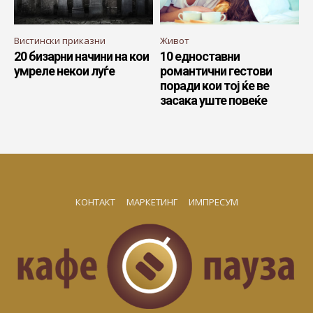
Вистински приказни
Живот
20 бизарни начини на кои
10 едноставни
умреле некои луѓе
романтични гестови
поради кои тој ќе ве
засака уште повеќе
КОНТАКТ
МАРКЕТИНГ
ИМПРЕСУМ