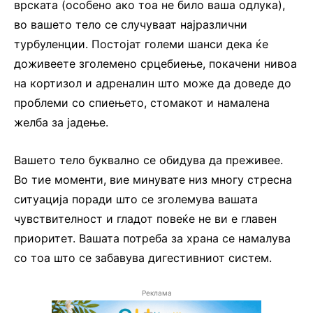
врската (особено ако тоа не било ваша одлука),
во вашето тело се случуваат најразлични
турбуленции. Постојат големи шанси дека ќе
доживеете зголемено срцебиење, покачени нивоа
на кортизол и адреналин што може да доведе до
проблеми со спиењето, стомакот и намалена
желба за јадење.
Вашето тело буквално се обидува да преживее.
Во тие моменти, вие минувате низ многу стресна
ситуација поради што се зголемува вашата
чувствителност и гладот повеќе не ви е главен
приоритет. Вашата потреба за храна се намалува
со тоа што се забавува дигестивниот систем.
Реклама