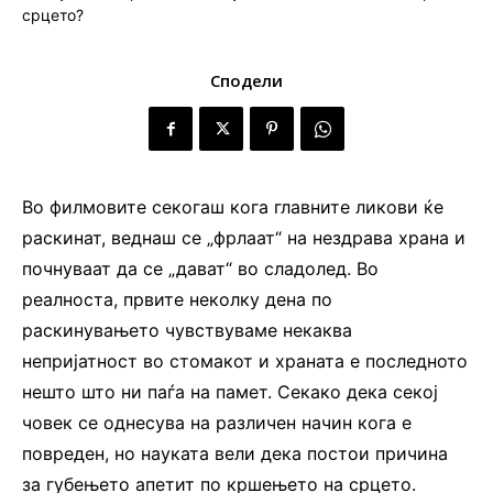
Сподели
Во филмовите секогаш кога главните ликови ќе
раскинат, веднаш се „фрлаат“ на нездрава храна и
почнуваат да се „дават“ во сладолед. Во
реалноста, првите неколку дена по
раскинувањето чувствуваме некаква
непријатност во стомакот и храната е последното
нешто што ни паѓа на памет. Секако дека секој
човек се однесува на различен начин кога е
повреден, но науката вели дека постои причина
за губењето апетит по кршењето на срцето.