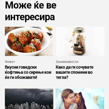
Може ќе ве
интересира
Живот
Занимливости
Вкусни говедски
Како да ги сочувате
ќофтиња со сирење кои
вашите спомени во
ќе ги обожавате!
тегла?