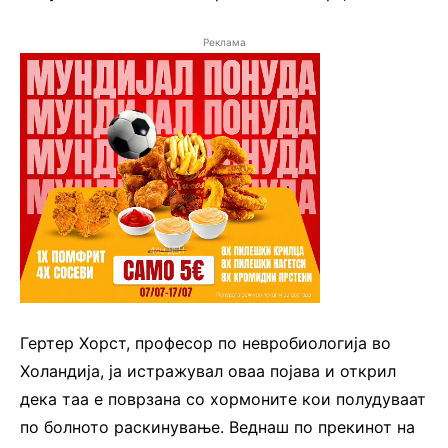
Реклама
Гертер Хорст, професор по невробиологија во
Холандија, ја истражувал оваа појава и открил
дека таа е поврзана со хормоните кои полудуваат
по болното раскинување. Веднаш по прекинот на