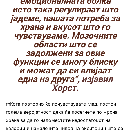
емоционалната болка
исто така регулираат што
јадеме, нашата потреба за
храна и вкусот што го
чувствуваме. Мозочните
области што се
задолжени за овие
функции се многу блиску
и можат да си влијаат
една на друга“
, изјавил
Хорст.
rnКога повторно ќе почувствувате глад, постои
голема веројатност дека ќе посегнете по мрсна
храна за да го надоместите недостатокот на
калории и намалените нивоа на окситоцин што се