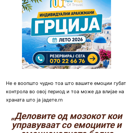
Не е воопшто чудно тоа што вашите емоции губат
контрола во овој период и тоа може да влијае на
храната што ја јадете.rn
„Деловите од мозокот кои
управуваат со емоциите и