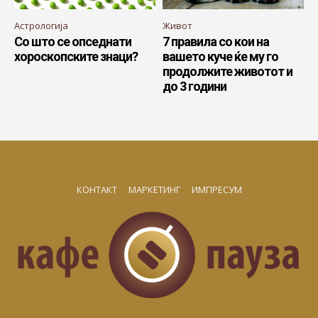
Астрологија
Живот
Со што се опседнати
7 правила со кои на
хороскопските знаци?
вашето куче ќе му го
продолжите животот и
до 3 години
КОНТАКТ
МАРКЕТИНГ
ИМПРЕСУМ