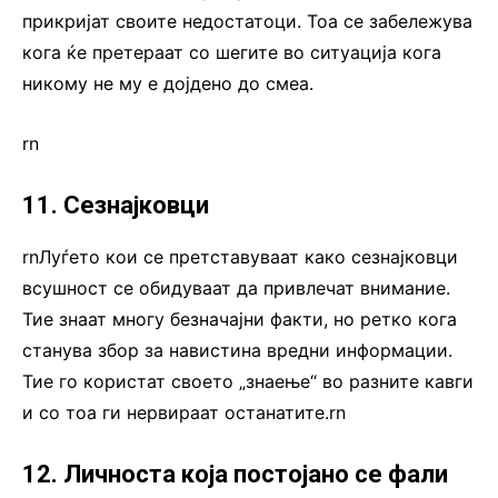
прикријат своите недостатоци. Тоа се забележува
кога ќе претераат со шегите во ситуација кога
никому не му е дојдено до смеа.
rn
11. Сезнајковци
rnЛуѓето кои се претставуваат како сезнајковци
всушност се обидуваат да привлечат внимание.
Тие знаат многу безначајни факти, но ретко кога
станува збор за навистина вредни информации.
Тие го користат своето „знаење“ во разните кавги
и со тоа ги нервираат останатите.rn
12. Личноста која постојано се фали