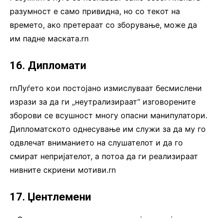
разумност е само привидна, но со текот на
времето, ако претераат со зборување, може да
им падне маската.rn
16. Дипломати
rnЛуѓето кои постојано измислуваат бесмислени
изрази за да ги „неутрализираат“ изговорените
зборови се всушност многу опасни манипулатори.
Дипломатското однесување им служи за да му го
одвлечат вниманието на слушателот и да го
смират непријателот, а потоа да ги реализираат
нивните скриени мотиви.rn
17. Џентлемени