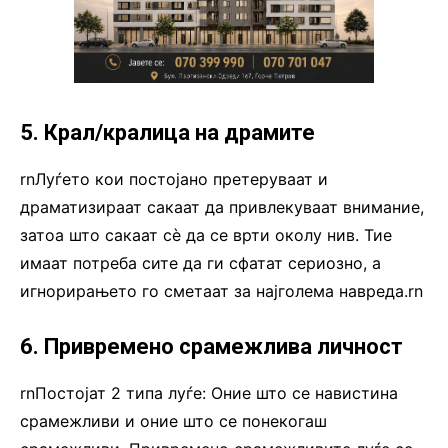
5. Крал/кралица на драмите
rnЛуѓето кои постојано претеруваат и
драматизираат сакаат да привлекуваат внимание,
затоа што сакаат сѐ да се врти околу нив. Тие
имаат потреба сите да ги сфатат сериозно, а
игнорирањето го сметаат за најголема навреда.rn
6. Привремено срамежлива личност
rnПостојат 2 типа луѓе: Оние што се навистина
срамежливи и оние што се понекогаш