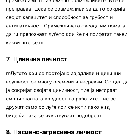
срамежливи. Привремено срамежливите луѓе се
преправаат дека се срамежливи за да го сокријат
својот капацитет и способност за грубост и
антипатичност. Срамежливата фасада им помага
да ги препознаат луѓето кои ќе ги прифатат такви
какви што се.rn
7. Цинична личност
rnЛуѓето кои се постојано зајадливи и цинични
всушност се многу осамени и несреќни. Со цел да
ја сокријат својата циничност, тие ја негираат
емоционалната вредност на работите. Тие се
дружат само со луѓе кои се исти како нив,
бидејќи така се чувствуваат подобро.rn
8. Пасивно-агресивна личност