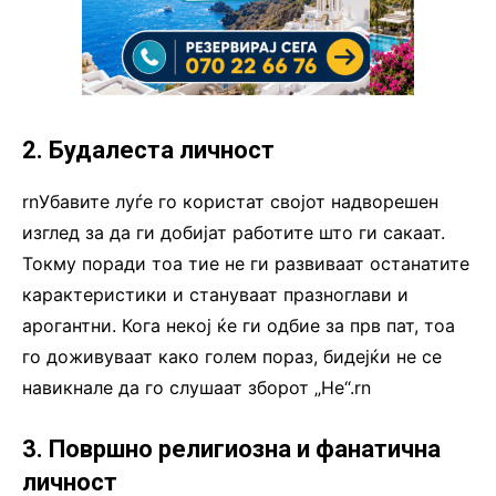
2. Будалеста личност
rnУбавите луѓе го користат својот надворешен
изглед за да ги добијат работите што ги сакаат.
Токму поради тоа тие не ги развиваат останатите
карактеристики и стануваат празноглави и
арогантни. Кога некој ќе ги одбие за прв пат, тоа
го доживуваат како голем пораз, бидејќи не се
навикнале да го слушаат зборот „Не“.rn
3. Површно религиозна и фанатична
личност