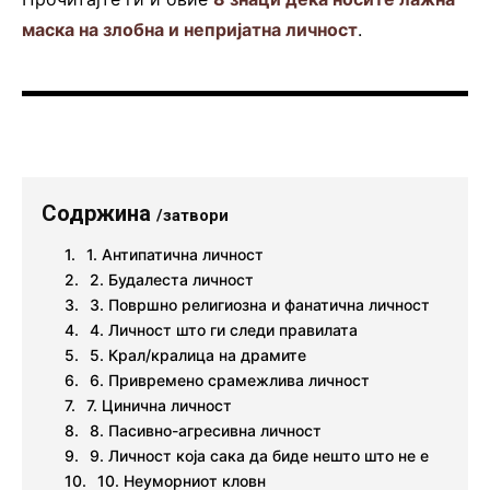
маска на злобна и непријатна личност
.
Содржина
/затвори
1. Антипатична личност
2. Будалеста личност
3. Површно религиозна и фанатична личност
4. Личност што ги следи правилата
5. Крал/кралица на драмите
6. Привремено срамежлива личност
7. Цинична личност
8. Пасивно-агресивна личност
9. Личност која сака да биде нешто што не е
10. Неуморниот кловн