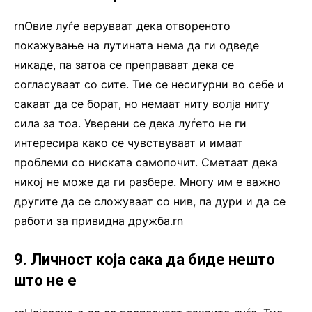
rnОвие луѓе веруваат дека отвореното
покажување на лутината нема да ги одведе
никаде, па затоа се преправаат дека се
согласуваат со сите. Тие се несигурни во себе и
сакаат да се борат, но немаат ниту волја ниту
сила за тоа. Уверени се дека луѓето не ги
интересира како се чувствуваат и имаат
проблеми со ниската самопочит. Сметаат дека
никој не може да ги разбере. Многу им е важно
другите да се сложуваат со нив, па дури и да се
работи за привидна дружба.rn
9. Личност која сака да биде нешто
што не е