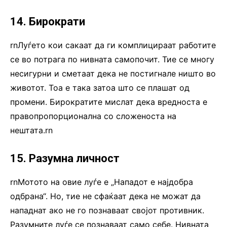
14. Бирократи
rnЛуѓето кои сакаат да ги комплицираат работите
се во потрага по нивната самопочит. Тие се многу
несигурни и сметаат дека не постигнале ништо во
животот. Тоа е така затоа што се плашат од
промени. Бирократите мислат дека вредноста е
правопропорционална со сложеноста на
нештата.rn
15. Разумна личност
rnМотото на овие луѓе е „Нападот е најдобра
одбрана“. Но, тие не сфаќаат дека не можат да
нападнат ако не го познаваат својот противник.
Разумните луѓе се познаваат само себе. Нивната