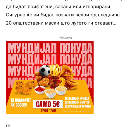
да бидат прифатени, сакани или игнорирани.
Сигурно ќе ви бидат познати некои од следниве
20 општествени маски што луѓето ги ставаат…
Реклама
rn