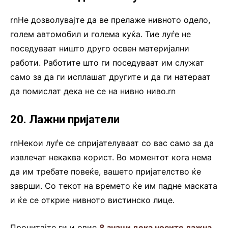
rnНе дозволувајте да ве прелаже нивното одело,
голем автомобил и голема куќа. Тие луѓе не
поседуваат ништо друго освен материјални
работи. Работите што ги поседуваат им служат
само за да ги исплашат другите и да ги натераат
да помислат дека не се на нивно ниво.rn
20. Лажни пријатели
rnНекои луѓе се спријателуваат со вас само за да
извлечат некаква корист. Во моментот кога нема
да им требате повеќе, вашето пријателство ќе
заврши. Со текот на времето ќе им падне маската
и ќе се открие нивното вистинско лице.
Прочитајте ги и овие
8 знаци дека носите лажна