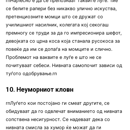
rnНајлесно е да се препознаат таквите луѓе. Тие
се белите рапери без никакво улично искуства,
претенциозните момци што се дружат со
училишниот насилник, колегата кој секогаш
премногу се труди за да го импресионира шефот,
девојката со црна коса која станала русокоса за
повеќе да им се допаѓа на момците и слично.
Проблемот на ваквите е луѓе е што не се
почитуваат себеси. Нивната самопочит зависи од
туѓото одобрување.rn
10. Неуморниот кловн
rnЛуѓето кои постојано ги смеат другите, се
обидуваат да го одвлечат вниманието од нивната
сопствена несигурност. Се надеваат дека со
нивната смисла за хумор ќе можат да ги