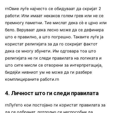
rnОвие луѓе најчесто се обидуваат да скријат 2
работи: Или имаат некаков голем грев или не се
премногу паметни. Тие мислат дека сѐ е црно или
бело. Веруваат дека лесно може да се дефинира
што е правилно, а што погрешно. Таквите луѓе ја
користат религијата за да го сокријат фактот
дека се многу збунети. Им одговара тоа што
религијата не ги следи правилата на логиката и
што сите мисли се отворени за интерпретација,
бидејќи нивниот ум не може да ги разбере
комплицираните работи.rn
4. Личност што ги следи правилата
rnЛуѓето кои постојано ги користат правилата за
да се одбранат, потполно се неспособни да