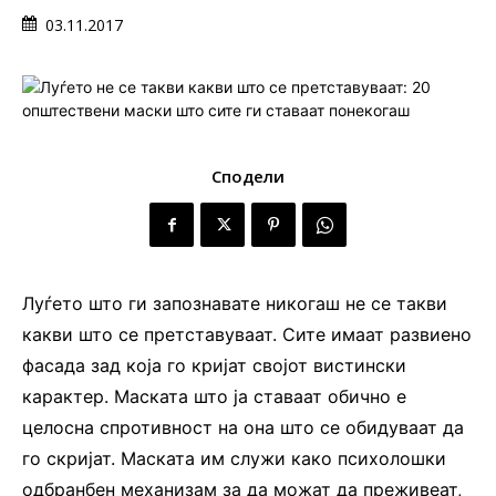
03.11.2017
Сподели
Луѓето што ги запознавате никогаш не се такви
какви што се претставуваат. Сите имаат развиено
фасада зад која го кријат својот вистински
карактер. Маската што ја ставаат обично е
целосна спротивност на она што се обидуваат да
го скријат. Маската им служи како психолошки
одбранбен механизам за да можат да преживеат,