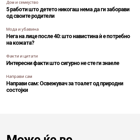
Дом и семејство
5 работи што детето никогаш нема да ги заборави
од своите родители
Мода и убавина
Нега на лице после 40: што навистина ѝ е потребно
на кожата?
Факти и цитати
Интересни факти што сигурно не сте ги знаеле
Направи сам
Направи сам: Освежувач за тоалет од природни
состојки
Може ќе ве