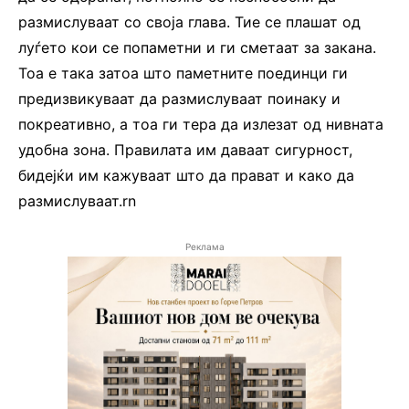
размислуваат со своја глава. Тие се плашат од
луѓето кои се попаметни и ги сметаат за закана.
Тоа е така затоа што паметните поединци ги
предизвикуваат да размислуваат поинаку и
покреативно, а тоа ги тера да излезат од нивната
удобна зона. Правилата им даваат сигурност,
бидејќи им кажуваат што да прават и како да
размислуваат.rn
Реклама