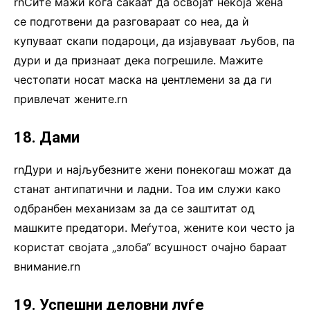
rnСите мажи кога сакаат да освојат некоја жена
се подготвени да разговараат со неа, да ѝ
купуваат скапи подароци, да изјавуваат љубов, па
дури и да признаат дека погрешиле. Мажите
честопати носат маска на џентлемени за да ги
привлечат жените.rn
18. Дами
rnДури и најљубезните жени понекогаш можат да
станат антипатични и ладни. Тоа им служи како
одбранбен механизам за да се заштитат од
машките предатори. Меѓутоа, жените кои често ја
користат својата „злоба“ всушност очајно бараат
внимание.rn
19. Успешни деловни луѓе