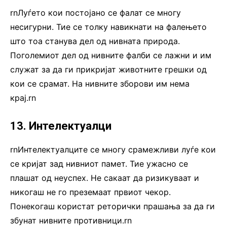
rnЛуѓето кои постојано се фалат се многу
несигурни. Тие се толку навикнати на фалењето
што тоа станува дел од нивната природа.
Поголемиот дел од нивните фалби се лажни и им
служат за да ги прикријат животните грешки од
кои се срамат. На нивните зборови им нема
крај.rn
13. Интелектуалци
rnИнтелектуалците се многу срамежливи луѓе кои
се кријат зад нивниот памет. Тие ужасно се
плашат од неуспех. Не сакаат да ризикуваат и
никогаш не го преземаат првиот чекор.
Понекогаш користат реторички прашања за да ги
збунат нивните противници.rn