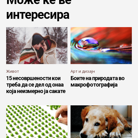
интересира
Живот
Арт и дизајн
15 несовршености кои
Боите на природата во
треба да се дел од онаа
макрофотографија
која неизмерно ја сакате