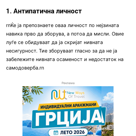
1. Антипатична личност
rnЌе ја препознаете оваа личност по нејзината
навика прво да зборува, а потоа да мисли. Овие
луѓе се обидуваат да ја скријат нивната
несигурност. Тие зборуваат гласно за да не ја
забележите нивната осаменост и недостаток на
самодоверба.rn
Реклама