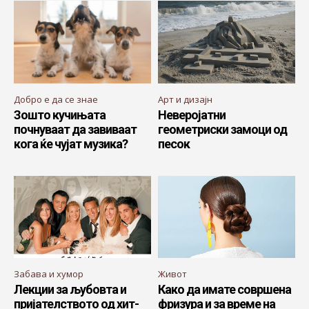
Добро е да се знае
Арт и дизајн
Зошто кучињата
Неверојатни
почнуваат да завиваат
геометриски замоци од
кога ќе чујат музика?
песок
Забава и хумор
Живот
Лекции за љубовта и
Како да имате совршена
пријателството од хит-
фризура и за време на