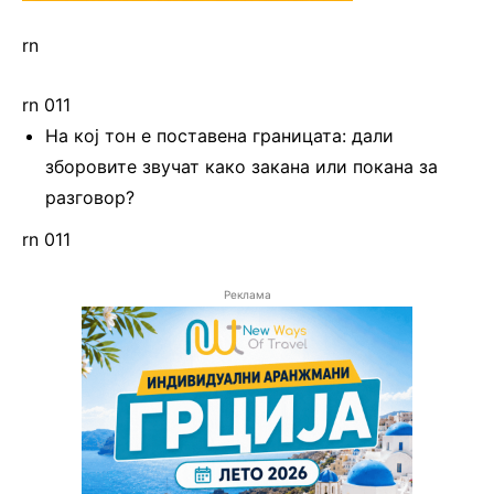
rn
rn 011
На кој тон е поставена границата: дали
зборовите звучат како закана или покана за
разговор?
rn 011
Реклама