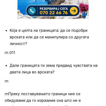
Која е целта на границата: да се подобри
врската или да се манипулира со другата
личност?
rn 011
Дали границата ги зема предвид чувствата на
двете лица во врската?
rn
rnПреку поставувањето граници ние се
обидуваме да го изразиме она што ни е