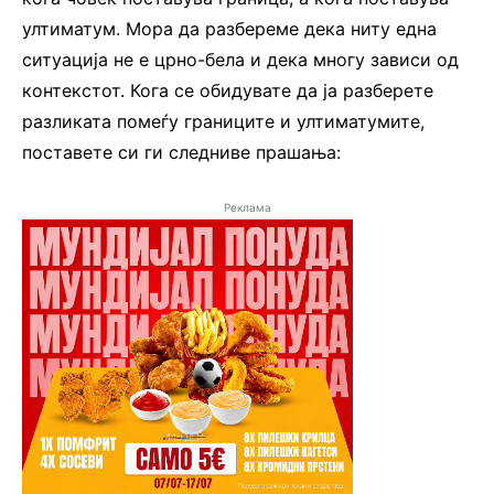
ултиматум. Мора да разбереме дека ниту една
ситуација не е црно-бела и дека многу зависи од
контекстот. Кога се обидувате да ја разберете
разликата помеѓу границите и ултиматумите,
поставете си ги следниве прашања:
Реклама