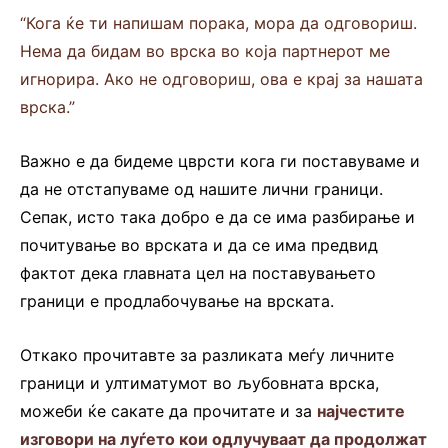
“Кога ќе ти напишам порака, мора да одговориш.
Нема да бидам во врска во која партнерот ме
игнорира. Ако не одговориш, ова е крај за нашата
врска.”
Важно е да бидеме цврсти кога ги поставуваме и
да не отстапуваме од нашите лични граници.
Сепак, исто така добро е да се има разбирање и
почитување во врската и да се има предвид
фактот дека главната цел на поставувањето
граници е продлабочување на врската.
Откако прочитавте за разликата меѓу личните
граници и ултиматумот во љубовната врска,
можеби ќе сакате да прочитате и за
најчестите
изговори на луѓето кои одлучуваат да продолжат