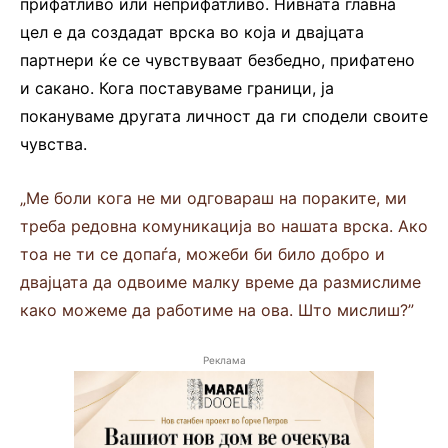
прифатливо или неприфатливо. Нивната главна
цел е да создадат врска во која и двајцата
партнери ќе се чувствуваат безбедно, прифатено
и сакано. Кога поставуваме граници, ја
покануваме другата личност да ги сподели своите
чувства.
„Ме боли кога не ми одговараш на пораките, ми
треба редовна комуникација во нашата врска. Ако
тоа не ти се допаѓа, можеби би било добро и
двајцата да одвоиме малку време да размислиме
како можеме да работиме на ова. Што мислиш?”
Реклама