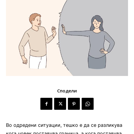
Сподели
Во одредени ситуации, тешко е да се разликува
кога човек поставува граница, а кога поставува