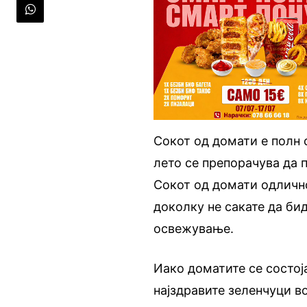
Сокот од домати е полн 
лето се препорачува да 
Сокот од домати одличн
доколку не сакате да бид
освежување.
Иако доматите се состоја
најздравите зеленчуци во