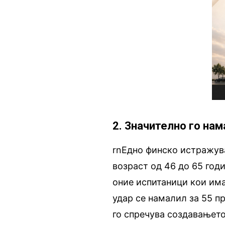
2. Значително го на
rnЕдно финско истражув
возраст од 46 до 65 годи
оние испитаници кои има
удар се намалил за 55 п
го спречува создавањето