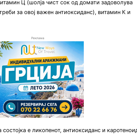
витамин Ц (шолја чист сок од домати задоволува
треби за овој важен антиоксиданс), витамин К и
Реклама
а состојка е ликопенот, антиоксиданс и каротенои