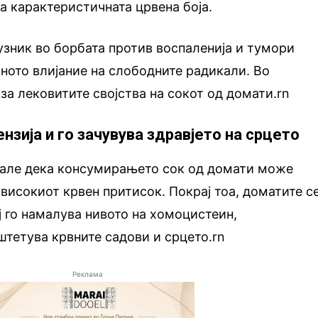
ва карактеристичната црвена боја.
узник во борбата против воспаленија и тумори
тното влијание на слободните радикали. Во
за лековитите својства на сокот од домати.rn
ензија и го зачувува здравјето на срцето
але дека консумирањето сок од домати може
 високиот крвен притисок. Покрај тоа, доматите с
ј го намалува нивото на хомоцистеин,
штетува крвните садови и срцето.rn
Реклама