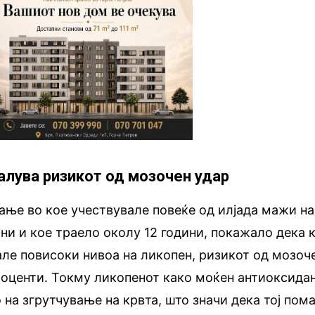
малува ризикот од мозочен удар
ање во кое учествувале повеќе од илјада мажи на
ни и кое траело околу 12 години, покажало дека к
ле повисоки нивоа на ликопен, ризикот од мозоч
роценти. Токму ликопенот како моќен антиоксида
 на згрутчување на крвта, што значи дека тој пома