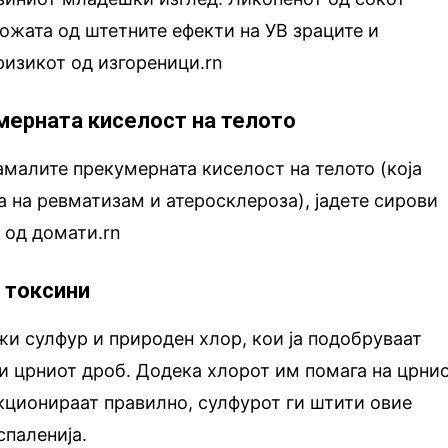
кожата од штетните ефекти на УВ зраците и
ризикот од изгореници.rn
умерната киселост на телото
намалите прекумерната киселост на телото (која
а на ревматизам и атеросклероза), јадете сирови
к од домати.rn
д токсини
и сулфур и природен хлор, кои ја подобруваат
 и црниот дроб. Додека хлорот им помага на црни
кционираат правилно, сулфурот ги штити овие
спаленија.