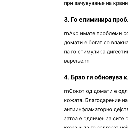
при зачувување на крвни
3. Го елиминира про
rnАко имате проблеми со
домати е богат со влакна
па го стимулира дигести
варење.rn
4. Брзо ги обновува 
rnСокот од домати е одл
кожата. Благодарение на
антиинфламаторно дејств
затоа е одличен за сите 
кожа и да го задржат не