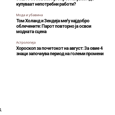
купуваат непотребни работи?
Мода и убавина
Том Холанд и Зендеја меѓу најдобро
облечените: Парот повторно ја освои
модната сцена
Астрологија
Хороскоп за почетокот на август: За овие 4
знаци започнува период на големи промени
д