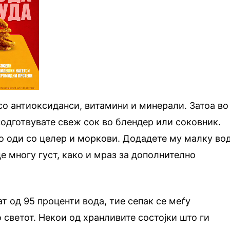
со антиоксиданси, витамини и минерали. Затоа во
подготвувате свеж сок во блендер или соковник.
о оди со целер и моркови. Додадете му малку во
е многу густ, како и мраз за дополнително
т од 95 проценти вода, тие сепак се меѓу
 светот. Некои од хранливите состојки што ги