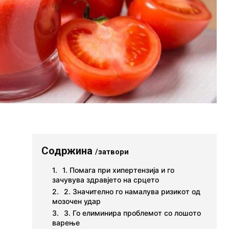
Содржина
/затвори
1. Помага при хипертензија и го
зачувува здравјето на срцето
2. Значително го намалува ризикот од
мозочен удар
3. Го елиминира проблемот со лошото
варење