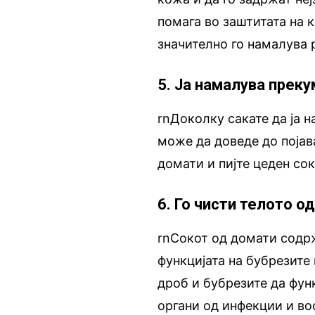
помага во заштитата на 
значително го намалува 
5. Ја намалува прек
rnДоколку сакате да ја 
може да доведе до појав
домати и пијте цеден со
6. Го чисти телото о
rnСокот од домати содрж
функцијата на бубрезите
дроб и бубрезите да фун
органи од инфекции и во