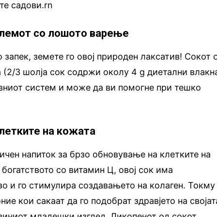
те садови.rn
блемот со лошото варење
 запек, земете го овој природен лаксатив! Сокот 
 (2/3 шолја сок содржи околу 4 g диетални влакна
вниот систем и може да ви помогне при тешко
клетките на кожата
ичен напиток за брзо обновување на клетките на
 богатството со витамин Ц, овој сок има
о и го стимулира создавањето на колаген. Токму
оние кои сакаат да го подобрат здравјето на својат
јзиниот младешки изглед. Ликопенот од сокот