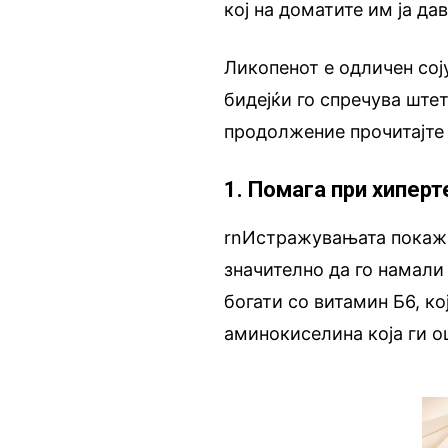
кој на доматите им ја да
Ликопенот е одличен сој
бидејќи го спречува ште
продолжение прочитајте 
1. Помага при хиперт
rnИстражувањата покаж
значително да го намали
богати со витамин Б6, ко
аминокиселина која ги о