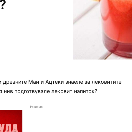
?
и древните Маи и Ацтеки знаеле за лековитите
од нив подготвувале лековит напиток?
Реклама