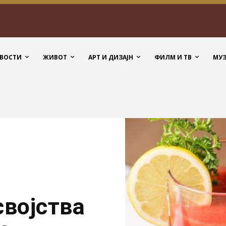
ВОСТИ
ЖИВОТ
АРТ И ДИЗАЈН
ФИЛМ И ТВ
МУ
својства