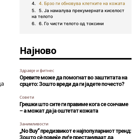
4. Брзо ги обновува клетките на кожата
5. Ја намалува прекумерната киселост
на телото
6. Го чисти телото од токсини
Најново
Здравје и фитнес
Оревите може да помогнат во заштитата на
да
срцето: Зошто вреди да ги јадете почесто?
Совети
Грешки што сите ги правиме кога се сончаме
– а можат да ја оштетат кожата
Занимливости
„No Buy“ предизвикот е најпопуларниот тренд:
Зошто сè повеќе луѓе престануваат да