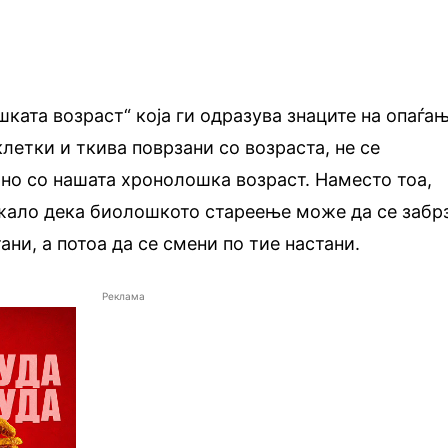
шката возраст“ која ги одразува знаците на опаѓа
летки и ткива поврзани со возраста, не се
но со нашата хронолошка возраст. Наместо тоа,
ало дека биолошкото стареење може да се забр
ани, а потоа да се смени по тие настани.
Реклама