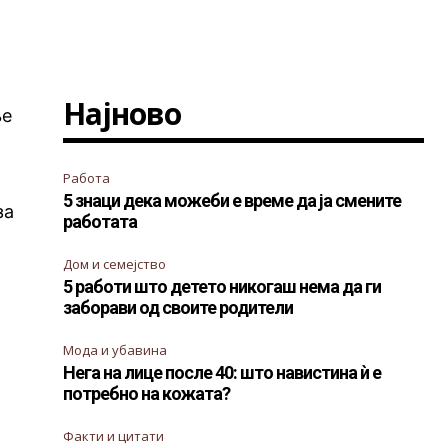
Најново
ње
Работа
5 знаци дека можеби е време да ја смените
за
работата
Дом и семејство
5 работи што детето никогаш нема да ги
заборави од своите родители
Мода и убавина
Нега на лице после 40: што навистина ѝ е
потребно на кожата?
Факти и цитати