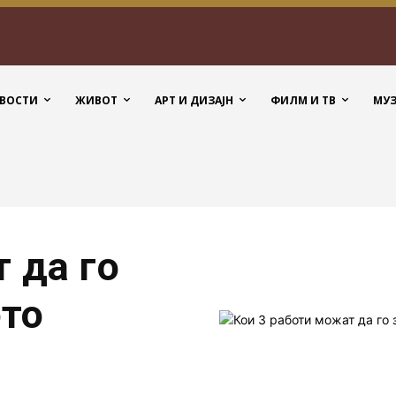
ВОСТИ
ЖИВОТ
АРТ И ДИЗАЈН
ФИЛМ И ТВ
МУ
 да го
то