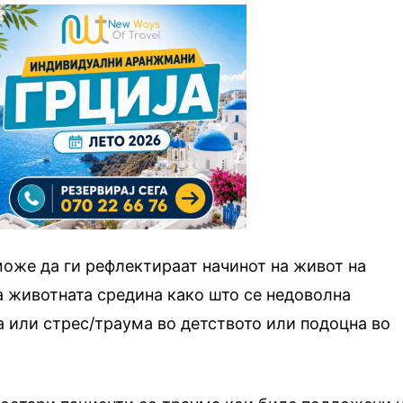
оже да ги рефлектираат начинот на живот на
а животната средина како што се недоволна
а или стрес/траума во детството или подоцна во