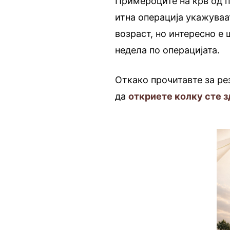
Примероците на крв од 
итна операција укажува
возраст, но интересно е
недела по операцијата.
Откако прочитавте за ре
да
откриете колку сте з