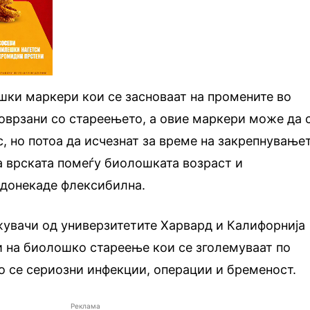
шки маркери кои се засноваат на промените во
поврзани со стареењето, а овие маркери може да 
с, но потоа да исчезнат за време на закрепнувањет
а врската помеѓу биолошката возраст и
 донекаде флексибилна.
увачи од универзитетите Харвард и Калифорнија
 на биолошко стареење кои се зголемуваат по
о се сериозни инфекции, операции и бременост.
Реклама