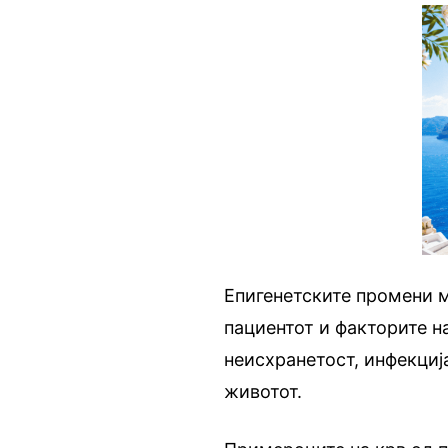
Епигенетските промени м
пациентот и факторите н
неисхранетост, инфекциј
животот.