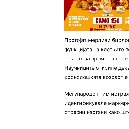
Постојат мерливи биоло
функцијата на клетките 
појават за време на стре
Научниците откриле дек
хронолошката возраст е
Меѓународен тим истраж
идентификувале маркери
стресни настани како шт