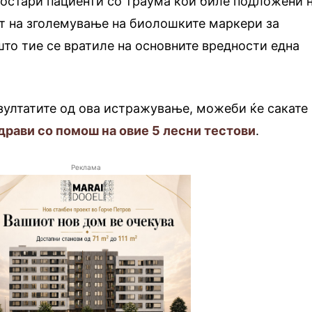
постари пациенти со траума кои биле подложени 
ат на зголемување на биолошките маркери за
 што тие се вратиле на основните вредности една
зултатите од ова истражување, можеби ќе сакате
драви со помош на овие 5 лесни тестови
.
Реклама