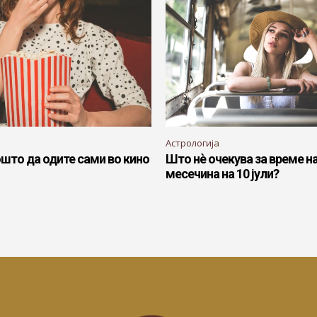
Астрологија
ошто да одите сами во кино
Што нè очекува за време н
месечина на 10 јули?