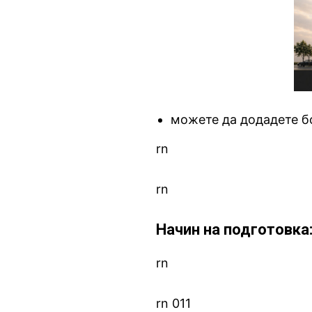
можете да додадете б
rn
rn
Начин на подготовка
rn
rn 011