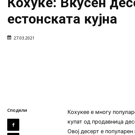
Кохуке: Вкусен дес
естонската кујна
27.03.2021
Сподели
Кохукее е многу популар
купат од продавница дес
Овој десерт е популарен 