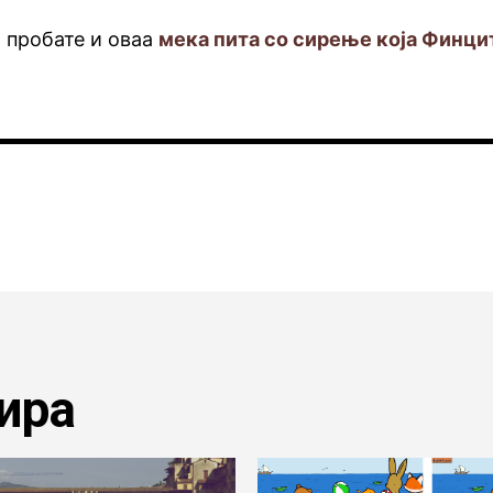
а пробате и оваа
мека пита со сирење која Финци
ира