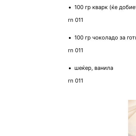
100 гр кварк (ќе доби
rn 011
100 гр чоколадо за го
rn 011
шеќер, ванила
rn 011