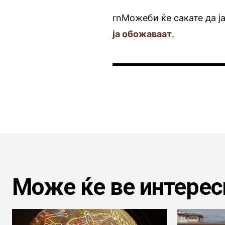
rnМожеби ќе сакате да ј
ја обожаваат
.
Може ќе ве интерес