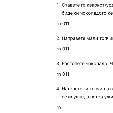
Ставете го кваркот/ур
бидејќи чоколадото ќе
rn 011
Направете мали топчи
rn 011
Растопете чоколадо. Ч
rn 011
Натопете ги топчиња в
се исушат, а потоа ужи
rn