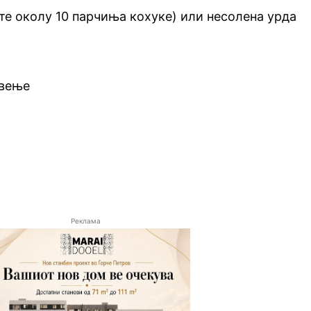
ете околу 10 парчиња кохуке) или несолена урда
твење
Реклама