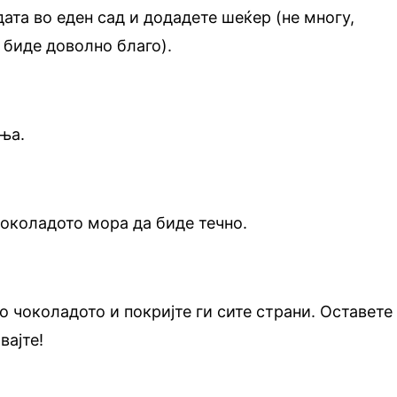
дата во еден сад и додадете шеќер (не многу,
 биде доволно благо).
ња.
околадото мора да биде течно.
о чоколадото и покријте ги сите страни. Оставете
вајте!