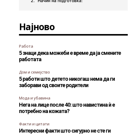
Начин на подготовка:
Најново
Работа
5 знаци дека можеби е време да ја смените
работата
Дом и семејство
5 работи што детето никогаш нема да ги
заборави од своите родители
Мода и убавина
Нега на лице после 40: што навистина ѝ е
потребно на кожата?
Факти и цитати
Интересни факти што сигурно не сте ги