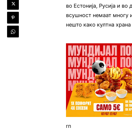
во Естонија, Русија и в
всушност немаат многу и
нешто како култна храна
rn