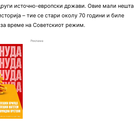
о други источно-европски држави. Овие мали нешта
сторија – тие се стари околу 70 години и биле
 за време на Советскиот режим.
Реклама