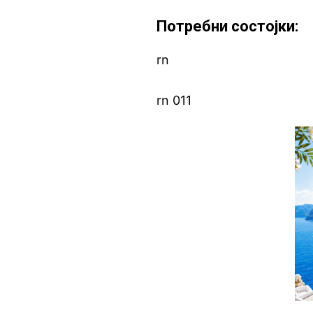
Потребни состојки:
rn
rn 011