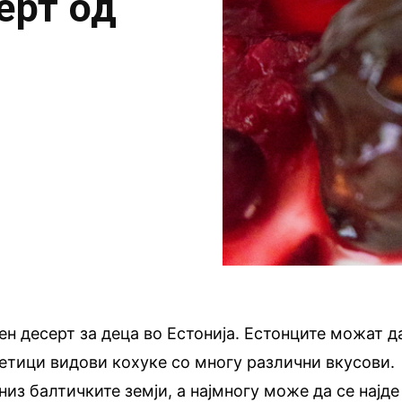
ерт од
ен десерт за деца во Естонија. Естонците можат д
етици видови кохуке со многу различни вкусови.
низ балтичките земји, а најмногу може да се најде