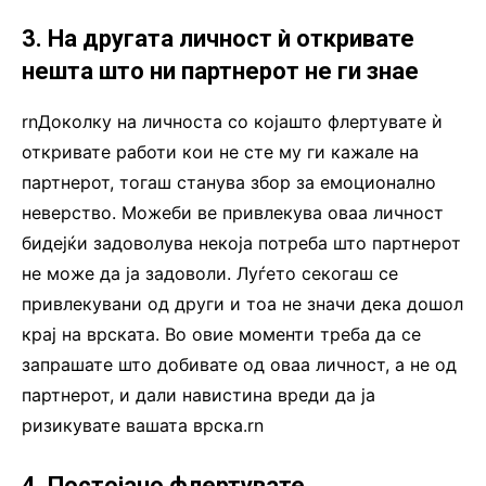
3. На другата личност ѝ откривате
нешта што ни партнерот не ги знае
rnДоколку на личноста со којашто флертувате ѝ
откривате работи кои не сте му ги кажале на
партнерот, тогаш станува збор за емоционално
неверство. Можеби ве привлекува оваа личност
бидејќи задоволува некоја потреба што партнерот
не може да ја задоволи. Луѓето секогаш се
привлекувани од други и тоа не значи дека дошол
крај на врската. Во овие моменти треба да се
запрашате што добивате од оваа личност, а не од
партнерот, и дали навистина вреди да ја
ризикувате вашата врска.rn
4. Постојано флертувате