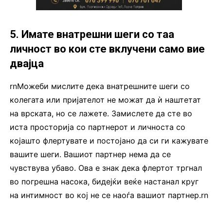
5. Имате внатрешни шеги со таа
личност во кои сте вклучени само вие
двајца
rnМожеби мислите дека внатрешните шеги со
колегата или пријателот не можат да ѝ наштетат
на врската, но се лажете. Замислете да сте во
иста просторија со партнерот и личноста со
којашто флертувате и постојано да си ги кажувате
вашите шеги. Вашиот партнер нема да се
чувствува убаво. Ова е знак дека флертот тргнал
во погрешна насока, бидејќи веќе настанал круг
на интимност во кој не се наоѓа вашиот партнер.rn