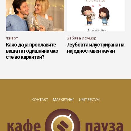
Живот
Забава и хумор
Како да ја прославите
Љубовта илустрирана на
вашата годишнина ако
наједноставен начин
сте во карантин?
КОНТАКТ
МАРКЕТИНГ
ИМПРЕСУМ