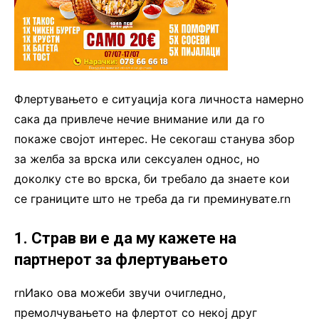
Флертувањето е ситуација кога личноста намерно
сака да привлече нечие внимание или да го
покаже својот интерес. Не секогаш станува збор
за желба за врска или сексуален однос, но
доколку сте во врска, би требало да знаете кои
се границите што не треба да ги преминувате.rn
1. Страв ви е да му кажете на
партнерот за флертувањето
rnИако ова можеби звучи очигледно,
премолчувањето на флертот со некој друг