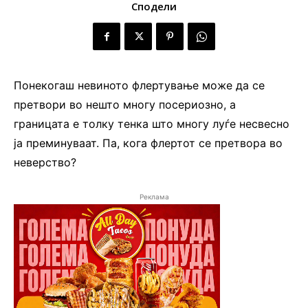
Сподели
Понекогаш невиното флертување може да се
претвори во нешто многу посериозно, а
границата е толку тенка што многу луѓе несвесно
ја преминуваат. Па, кога флертот се претвора во
неверство?
Реклама