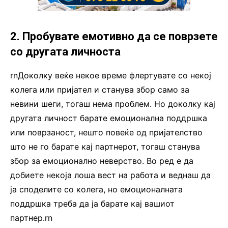
2. Пробувате емотивно да се поврзете
со другата личноста
rnДоколку веќе некое време флертувате со некој
колега или пријател и станува збор само за
невини шеги, тогаш нема проблем. Но доколку кај
другата личност барате емоционална поддршка
или поврзаност, нешто повеќе од пријателство
што не го барате кај партнерот, тогаш станува
збор за емоционално неверство. Во ред е да
добиете некоја лоша вест на работа и веднаш да
ја споделите со колега, но емоционалната
поддршка треба да ја барате кај вашиот
партнер.rn