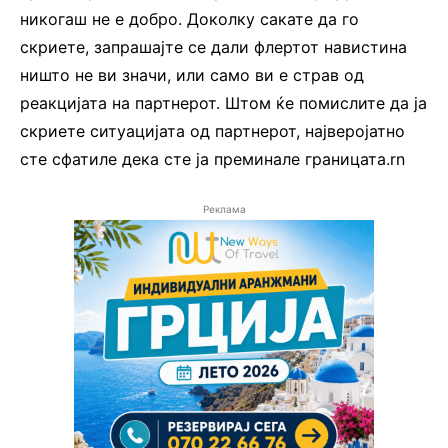
никогаш не е добро. Доколку сакате да го
скриете, запрашајте се дали флертот навистина
ништо не ви значи, или само ви е страв од
реакцијата на партнерот. Штом ќе помислите да ја
скриете ситуацијата од партнерот, најверојатно
сте сфатиле дека сте ја преминале границата.rn
Реклама