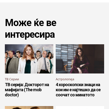
Може ќе ве
интересира
ТВ Серии
Астрологија
ТВ серија: Докторот на
4 хороскопски знаци на
мафијата (The mob
кои им е најтешко да се
doctor)
соочат со минатото