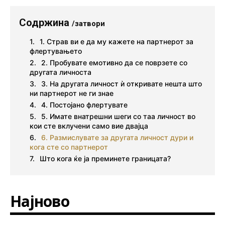
Содржина
/затвори
1. Страв ви е да му кажете на партнерот за
флертувањето
2. Пробувате емотивно да се поврзете со
другата личноста
3. На другата личност ѝ откривате нешта што
ни партнерот не ги знае
4. Постојано флертувате
5. Имате внатрешни шеги со таа личност во
кои сте вклучени само вие двајца
6. Размислувате за другата личност дури и
кога сте со партнерот
Што кога ќе ја преминете границата?
Најново