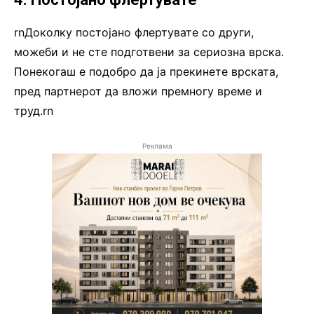
rnДоколку постојано флертувате со други,
можеби и не сте подготвени за сериозна врска.
Понекогаш е подобро да ја прекинете врската,
пред партнерот да вложи премногу време и
труд.rn
Реклама