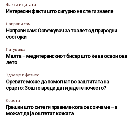
Факти и цитати
Интересни факти што сигурно не сте ги знаеле
Направи сам
Направи сам: Освежувач за тоалет од природни
состојки
Патувања
Малта – медитеранскиот бисер што ќе ве освои ова
лето
Здравје и фитнес
Оревите може да помогнат во заштитата на
срцето: Зошто вреди да ги јадете почесто?
Совети
Грешки што сите ги правиме кога се сончаме – а
можат да ја оштетат кожата