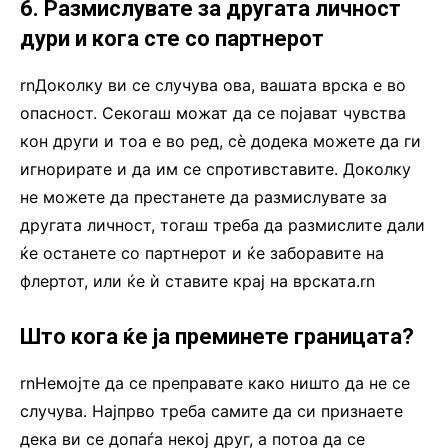
6. Размислувате за другата личност
дури и кога сте со партнерот
rnДоколку ви се случува ова, вашата врска е во
опасност. Секогаш можат да се појават чувства
кон други и тоа е во ред, сè додека можете да ги
игнорирате и да им се спротивставите. Доколку
не можете да престанете да размислувате за
другата личност, тогаш треба да размислите дали
ќе останете со партнерот и ќе заборавите на
флертот, или ќе ѝ ставите крај на врската.rn
Што кога ќе ја преминете границата?
rnНемојте да се преправате како ништо да не се
случува. Најпрво треба самите да си признаете
дека ви се допаѓа некој друг, а потоа да се