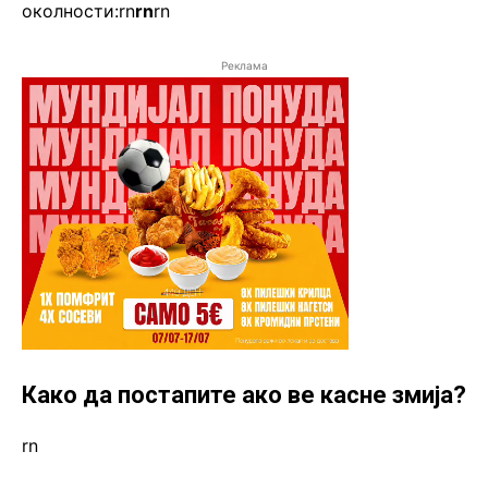
околности:rn
rn
rn
Реклама
Како да постапите ако ве касне змија?
rn