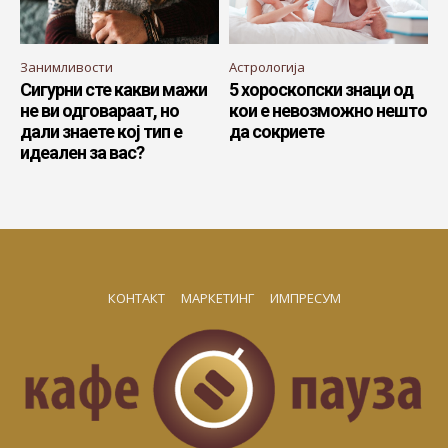
Занимливости
Астрологија
Сигурни сте какви мажи
5 хороскопски знаци од
не ви одговараат, но
кои е невозможно нешто
дали знаете кој тип е
да сокриете
идеален за вас?
КОНТАКТ
МАРКЕТИНГ
ИМПРЕСУМ