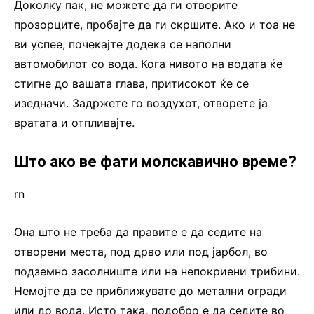
Доколку пак, не можете да ги отворите
прозорците, пробајте да ги скршите. Ако и тоа не
ви успее, почекајте додека се наполни
автомобилот со вода. Кога нивото на водата ќе
стигне до вашата глава, притисокот ќе се
изедначи. Задржете го воздухот, отворете ја
вратата и отпливајте.
Што ако ве фати молскавично време?
rn
Она што не треба да правите е да седите на
отворени места, под дрво или под јарбол, во
подземно засолниште или на непокриени трибини.
Немојте да се приближувате до метални огради
или до вода. Исто така, подобро е да седите во