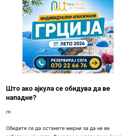
Што ако ајкула се обидува да ве
нападне?
rn
Обидете се да останете мирни за да не ве