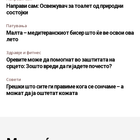
Направи сам: Освежувач за тоалет од природни
состојки
Патувања
Малта – медитеранскиот бисер што ќе ве освои ова
лето
Здравје и фитнес
Оревите може да помогнат во заштитата на
срцето: Зошто вреди да ги јадете почесто?
Совети
Грешки што сите ги правиме кога се сончаме – а
можат да ја оштетат кожата