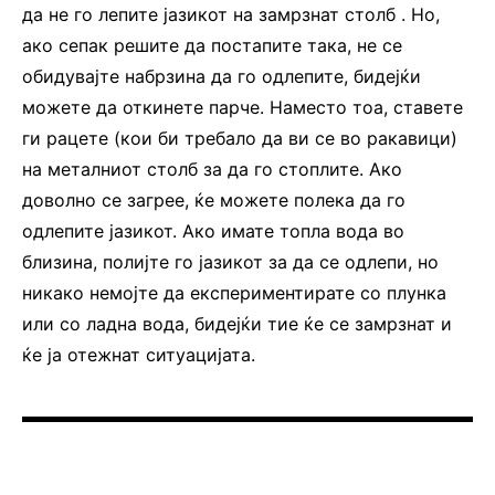
да не го лепите јазикот на замрзнат столб . Но,
ако сепак решите да постапите така, не се
обидувајте набрзина да го одлепите, бидејќи
можете да откинете парче. Наместо тоа, ставете
ги рацете (кои би требало да ви се во ракавици)
на металниот столб за да го стоплите. Ако
доволно се загрее, ќе можете полека да го
одлепите јазикот. Ако имате топла вода во
близина, полијте го јазикот за да се одлепи, но
никако немојте да експериментирате со плунка
или со ладна вода, бидејќи тие ќе се замрзнат и
ќе ја отежнат ситуацијата.