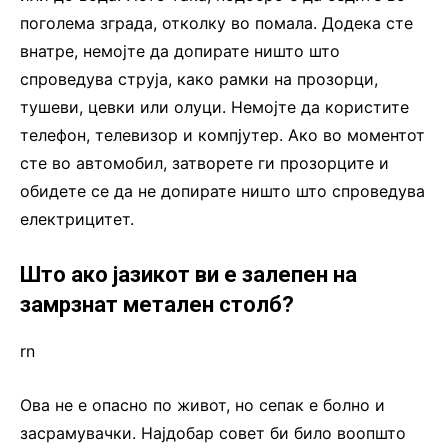
поголема зграда, отколку во помала. Додека сте
внатре, немојте да допирате ништо што
спроведува струја, како рамки на прозорци,
тушеви, цевки или олуци. Немојте да користите
телефон, телевизор и компјутер. Ако во моментот
сте во автомобил, затворете ги прозорците и
обидете се да не допирате ништо што спроведува
електрицитет.
Што ако јазикот ви е залепен на
замрзнат метален столб?
rn
Ова не е опасно по живот, но сепак е болно и
засрамувачки. Најдобар совет би било воопшто