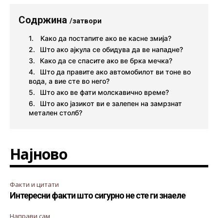
Содржина
/затвори
Како да постапите ако ве касне змија?
Што ако ајкула се обидува да ве нападне?
Како да се спасите ако ве брка мечка?
Што да правите ако автомобилот ви тоне во
вода, а вие сте во него?
Што ако ве фати молскавично време?
Што ако јазикот ви е залепен на замрзнат
метален столб?
Најново
Факти и цитати
Интересни факти што сигурно не сте ги знаеле
Направи сам