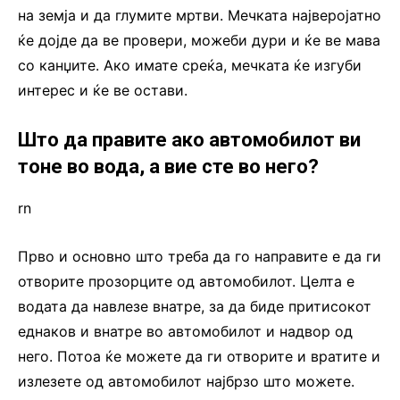
на земја и да глумите мртви. Мечката најверојатно
ќе дојде да ве провери, можеби дури и ќе ве мава
со канџите. Ако имате среќа, мечката ќе изгуби
интерес и ќе ве остави.
Што да правите ако автомобилот ви
тоне во вода, а вие сте во него?
rn
Прво и основно што треба да го направите е да ги
отворите прозорците од автомобилот. Целта е
водата да навлезе внатре, за да биде притисокот
еднаков и внатре во автомобилот и надвор од
него. Потоа ќе можете да ги отворите и вратите и
излезете од автомобилот најбрзо што можете.