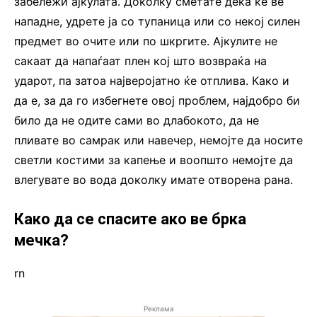
забележи ајкулата. Доколку сметате дека ќе ве
нападне, удрете ја со тупаница или со некој силен
предмет во очите или по шкргите. Ајкулите не
сакаат да напаѓаат плен кој што возвраќа на
ударот, па затоа најверојатно ќе отплива. Како и
да е, за да го избегнете овој проблем, најдобро би
било да не одите сами во длабокото, да не
пливате во самрак или навечер, немојте да носите
светли костими за капење и воопшто немојте да
влегувате во вода доколку имате отворена рана.
Како да се спасите ако ве брка
мечка?
rn
Реклама