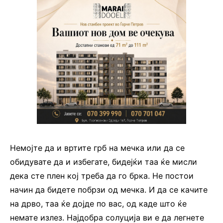
Немојте да и вртите грб на мечка или да се
обидувате да и избегате, бидејќи таа ќе мисли
дека сте плен кој треба да го брка. Не постои
начин да бидете побрзи од мечка. И да се качите
на дрво, таа ќе дојде по вас, од каде што ќе
немате излез. Најдобра солуција ви е да легнете