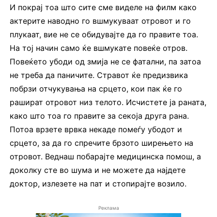
И покрај тоа што сите сме виделе на филм како
актерите наводно го вшмукуваат отровот и го
плукаат, вие не се обидувајте да го правите тоа.
На тој начин само ќе вшмукате повеќе отров.
Повеќето убоди од змија не се фатални, па затоа
не треба да паничите. Стравот ќе предизвика
побрзи отчукувања на срцето, кои пак ќе го
рашират отровот низ телото. Исчистете ја раната,
како што тоа го правите за секоја друга рана.
Потоа врзете врвка некаде помеѓу убодот и
срцето, за да го спречите брзото ширењето на
отровот. Веднаш побарајте медицинска помош, а
доколку сте во шума и не можете да најдете
доктор, излезете на пат и стопирајте возило.
Реклама