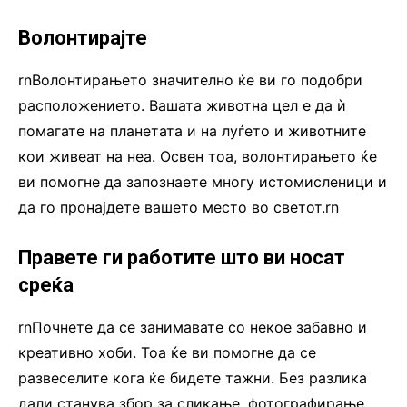
Волонтирајте
rnВолонтирањето значително ќе ви го подобри
расположението. Вашата животна цел е да ѝ
помагате на планетата и на луѓето и животните
кои живеат на неа. Освен тоа, волонтирањето ќе
ви помогне да запознаете многу истомисленици и
да го пронајдете вашето место во светот.rn
Правете ги работите што ви носат
среќа
rnПочнете да се занимавате со некое забавно и
креативно хоби. Тоа ќе ви помогне да се
развеселите кога ќе бидете тажни. Без разлика
дали станува збор за сликање, фотографирање