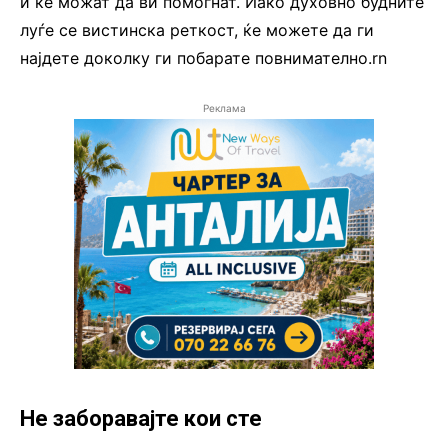
и ќе можат да ви помогнат. Иако духовно будните
луѓе се вистинска реткост, ќе можете да ги
најдете доколку ги побарате повнимателно.rn
Реклама
Не заборавајте кои сте