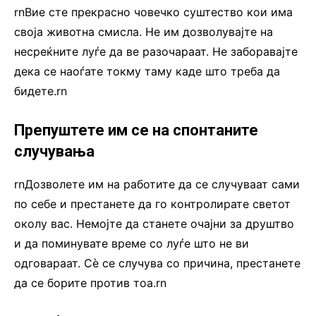
rnВие сте прекрасно човечко суштество кои има
своја животна смисла. Не им дозволувајте на
несреќните луѓе да ве разочараат. Не заборавајте
дека се наоѓате токму таму каде што треба да
бидете.rn
Препуштете им се на спонтаните
случувања
rnДозволете им на работите да се случуваат сами
по себе и престанете да го контролирате светот
околу вас. Немојте да станете очајни за друштво
и да поминувате време со луѓе што не ви
одговараат. Сѐ се случува со причина, престанете
да се борите против тоа.rn