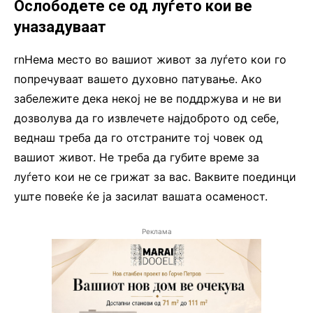
Ослободете се од луѓето кои ве
уназадуваат
rnНема место во вашиот живот за луѓето кои го
попречуваат вашето духовно патување. Ако
забележите дека некој не ве поддржува и не ви
дозволува да го извлечете најдоброто од себе,
веднаш треба да го отстраните тој човек од
вашиот живот. Не треба да губите време за
луѓето кои не се грижат за вас. Ваквите поединци
уште повеќе ќе ја засилат вашата осаменост.
Реклама