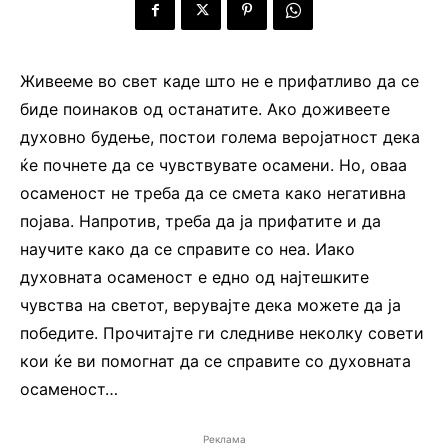
Живееме во свет каде што не е прифатливо да се
биде поинаков од останатите. Ако доживеете
духовно будење, постои голема веројатност дека
ќе почнете да се чувствувате осамени. Но, оваа
осаменост не треба да се смета како негативна
појава. Напротив, треба да ја прифатите и да
научите како да се справите со неа. Иако
духовната осаменост е едно од најтешките
чувства на светот, верувајте дека можете да ја
победите. Прочитајте ги следниве неколку совети
кои ќе ви помогнат да се справите со духовната
осаменост…
Реклама