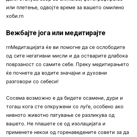
или плетење, одвојте време за вашето омилено
хоби.rn
Вежбајте јога или медитирајте
rnМедитацијата ќе ви помогне да се ослободите
од сите негативни мисли и да остварите длабока
поврзаност со самите себе. Преку медитирањето
ќе почнете да водите значајни и духовни
разговори со себеси!
Сосема возможно е да бидете осамени, дури и
тогаш кога сте опкружени со луѓе, особено ако
нивното животно патување се разликува од
вашето. Не плашете се од изолацијата и
применете некои од горенаведените совети за да