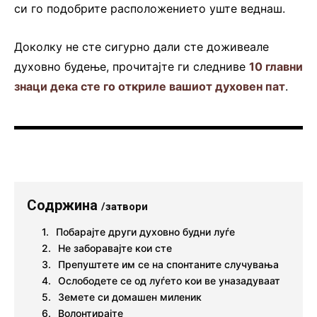
си го подобрите расположението уште веднаш.
Доколку не сте сигурно дали сте доживеале
духовно будење, прочитајте ги следниве
10 главни
знаци дека сте го откриле вашиот духовен пат
.
Содржина
/затвори
Побарајте други духовно будни луѓе
Не заборавајте кои сте
Препуштете им се на спонтаните случувања
Ослободете се од луѓето кои ве уназадуваат
Земете си домашен миленик
Волонтирајте