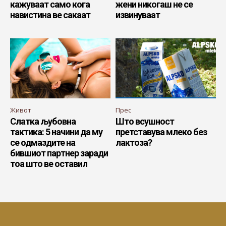
кажуваат само кога
жени никогаш не се
навистина ве сакаат
извинуваат
Живот
Прес
Слатка љубовна
Што всушност
тактика: 5 начини да му
претставува млеко без
се одмаздите на
лактоза?
бившиот партнер заради
тоа што ве оставил