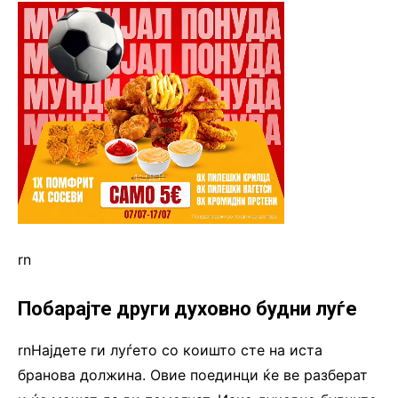
rn
Побарајте други духовно будни луѓе
rnНајдете ги луѓето со коишто сте на иста
бранова должина. Овие поединци ќе ве разберат