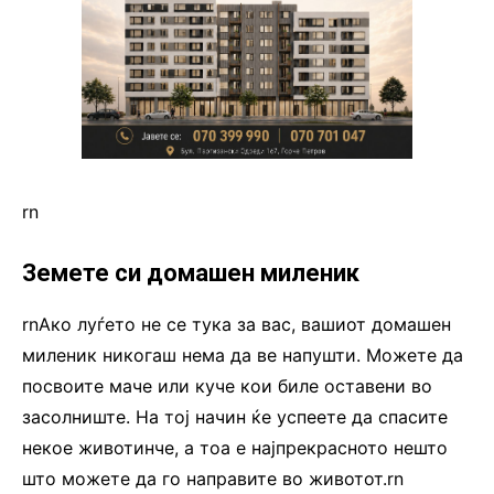
rn
Земете си домашен миленик
rnАко луѓето не се тука за вас, вашиот домашен
миленик никогаш нема да ве напушти. Можете да
посвоите маче или куче кои биле оставени во
засолниште. На тој начин ќе успеете да спасите
некое животинче, а тоа е најпрекрасното нешто
што можете да го направите во животот.rn