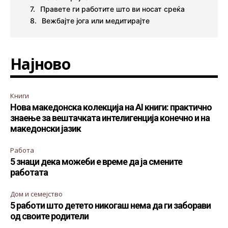
Правете ги работите што ви носат среќа
Вежбајте јога или медитирајте
Најново
Книги
Нова македонска колекција на AI книги: практично
знаење за вештачката интелигенција конечно и на
македонски јазик
Работа
5 знаци дека можеби е време да ја смените
работата
Дом и семејство
5 работи што детето никогаш нема да ги заборави
од своите родители