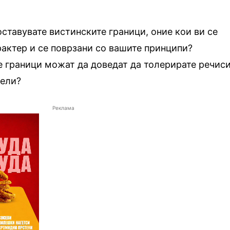
оставувате вистинските граници, оние кои ви се
рактер и се поврзани со вашите принципи?
е граници можат да доведат да толерирате речис
нели?
Реклама