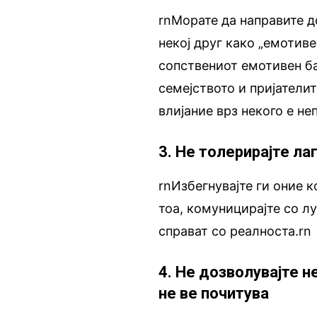
rnМорате да направите д
некој друг како „емотиве
сопствениот емотивен ба
семејството и пријатели
влијание врз некого е не
3. Не толерирајте ла
rnИзбегнувајте ги оние к
тоа, комуницирајте со л
справат со реалноста.rn
4. Не дозволувајте н
не ве почитува