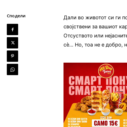
Сподели
Дали во животот си ги п
својствени за вашиот ка
Отсуството или нејаснит
сè… Но, тоа не е добро, 