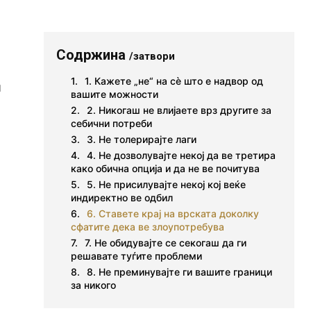
Содржина
/затвори
1. Кажете „не“ на сè што е надвор од
и
вашите можности
2. Никогаш не влијаете врз другите за
себични потреби
3. Не толерирајте лаги
4. Не дозволувајте некој да ве третира
како обична опција и да не ве почитува
5. Не присилувајте некој кој веќе
индиректно ве одбил
6. Ставете крај на врската доколку
сфатите дека ве злоупотребува
7. Не обидувајте се секогаш да ги
решавате туѓите проблеми
8. Не преминувајте ги вашите граници
за никого