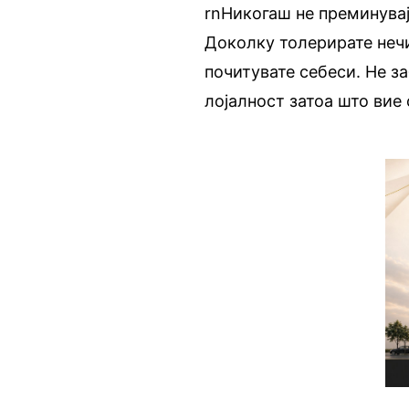
rnНикогаш не преминувај
Доколку толерирате неч
почитувате себеси. Не з
лојалност затоа што вие 