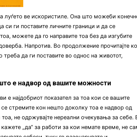
а луѓето ве искористиле. Она што можеби конечн
да си ги поставите личните граници и да се
тоа, можете да го направите тоа без да изгубите
 доверба. Напротив. Во продолжение прочитајте к
о треба да ги поставите во однос на животот,
è што е надвор од вашите можности
ви е најдобриот показател за тоа кои се вашите
а се стремите кон нешто доколку тоа е надвор од
тоа, не одржувајте нереални очекувања за себе. 
 кажете „да“ за работи за кои немате време, не с
арувате себеси, туку го разочарувате и