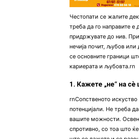
Честопати се жалите дек
треба да го направите е 
придржувате до нив. При
нечија почит, љубов или
се основните граници шт
кариерата и љубовта.rn
1. Кажете „не“ на с
rnСопственото искуство 
потенцијали. Не треба д
вашите можности. Освен 
спротивно, со тоа што ќе
што се лажете и се разоч