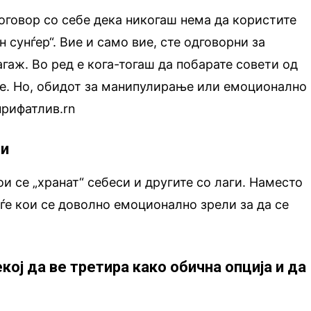
оговор со себе дека никогаш нема да користите
н сунѓер“. Вие и само вие, сте одговорни за
гаж. Во ред е кога-тогаш да побарате совети од
те. Но, обидот за манипулирање или емоционално
прифатлив.rn
ги
ои се „хранат“ себеси и другите со лаги. Наместо
уѓе кои се доволно емоционално зрели за да се
екој да ве третира како обична опција и да