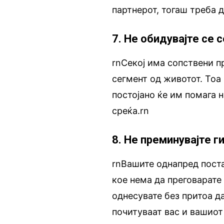
партнерот, тогаш треба д
7. Не обидувајте се 
rnСекој има сопствени 
сегмент од животот. Тоа 
постојано ќе им помага н
среќа.rn
8. Не преминувајте г
rnВашите однапред поста
кое нема да преговарате 
однесувате без притоа д
почитуваат вас и вашиот