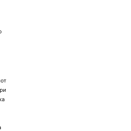
о
иот
ери
ка
а