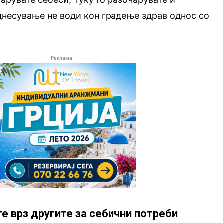
днесување не води кон градење здрав однос со
Реклама
те врз другите за себични потреби