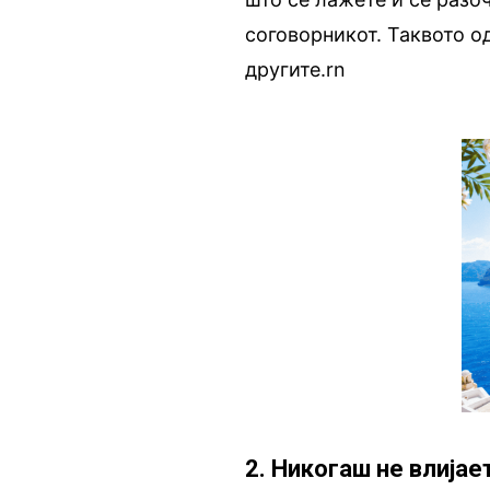
соговорникот. Таквото о
другите.rn
2. Никогаш не влијае