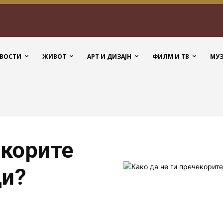
ВОСТИ
ЖИВОТ
АРТ И ДИЗАЈН
ФИЛМ И ТВ
МУ
екорите
ци?