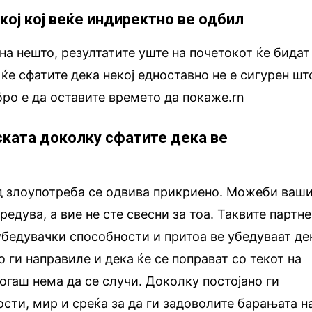
екој кој веќе индиректно ве одбил
на нешто, резултатите уште на почетокот ќе бидат
 ќе сфатите дека некој едноставно не е сигурен шт
бро е да оставите времето да покаже.rn
рската доколку сфатите дека ве
ид злоупотреба се одвива прикриено. Можеби ваш
редува, а вие не сте свесни за тоа. Таквите партн
бедувачки способности и притоа ве убедуваат де
 ги направиле и дека ќе се поправат со текот на
когаш нема да се случи. Доколку постојано ги
сти, мир и среќа за да ги задоволите барањата н