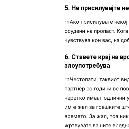
5. Не присилувајте н
rnАко присилувате некој 
осудени на пропаст. Кога
чувствува кон вас, најдо
6. Ставете крај на в
злоупотребува
rnЧестопати, таквиот в
партнер со години ве пов
неретко имаат одлични у
им е жал за грешките што
времето. За жал, тоа ни
жртвувате вашите вредно