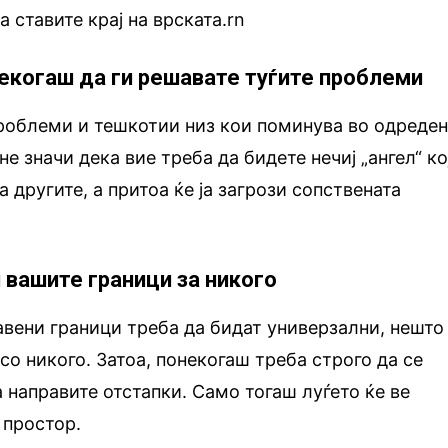
а ставите крај на врската.rn
секогаш да ги решавате туѓите проблеми
проблеми и тешкотии низ кои поминува во одреде
не значи дека вие треба да бидете нечиј „ангел“ ко
а другите, а притоа ќе ја загрози сопствената
и вашите граници за никого
вени граници треба да бидат универзални, нешто
со никого. Затоа, понекогаш треба строго да се
а направите отстапки. Само тогаш луѓето ќе ве
 простор.