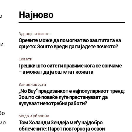
Најново
о
Здравје и фитнес
Оревите може да помогнат во заштитата на
ои
срцето: Зошто вреди да ги јадете почесто?
Совети
Грешки што сите ги правиме кога се сончаме
– а можат да ја оштетат кожата
Занимливости
„No Buy“ предизвикот е најпопуларниот тренд:
Зошто сè повеќе луѓе престануваат да
купуваат непотребни работи?
Во
Мода и убавина
амо
Том Холанд и Зендеја меѓу најдобро
облечените: Парот повторно ја освои