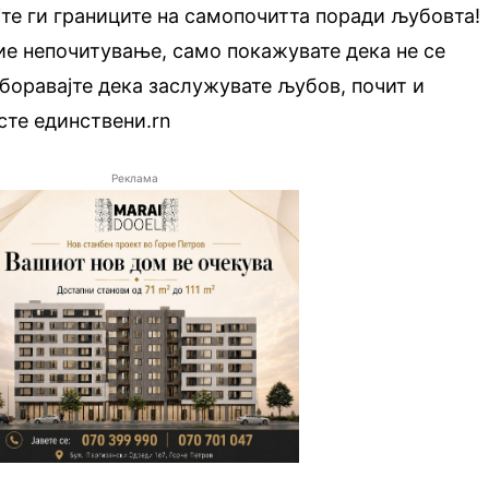
те ги границите на самопочитта поради љубовта!
ие непочитување, само покажувате дека не се
аборавајте дека заслужувате љубов, почит и
сте единствени.rn
Реклама