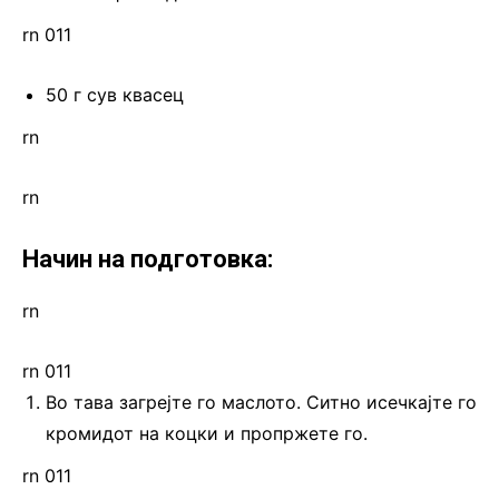
rn 011
50 г сув квасец
rn
rn
Начин на подготовка:
rn
rn 011
Во тава загрејте го маслото. Ситно исечкајте го
кромидот на коцки и пропржете го.
rn 011