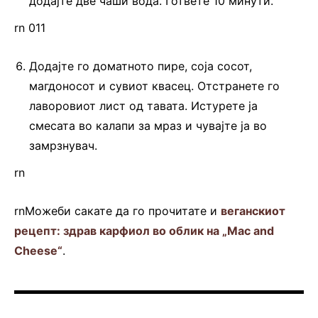
додајте две чаши вода. Гответе 10 минути.
rn 011
Додајте го доматното пире, соја сосот,
магдоносот и сувиот квасец. Отстранете го
лаворовиот лист од тавата. Истурете ја
смесата во калапи за мраз и чувајте ја во
замрзнувач.
rn
rnМожеби сакате да го прочитате и
веганскиот
рецепт: здрав карфиол во облик на „Mac and
Cheese“
.