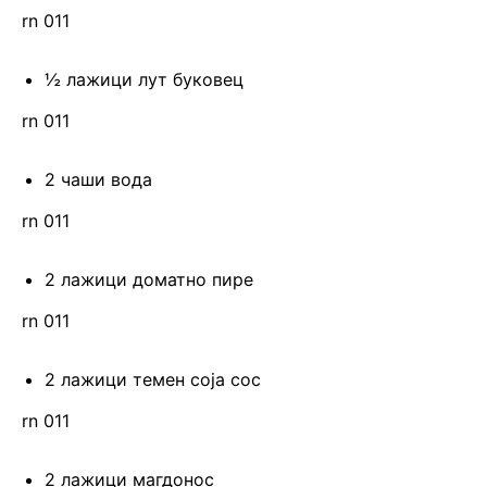
rn 011
½ лажици лут буковец
rn 011
2 чаши вода
rn 011
2 лажици доматно пире
rn 011
2 лажици темен соја сос
rn 011
2 лажици магдонос