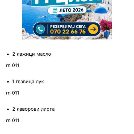
2 лажици масло
rn 011
1 главица лук
rn 011
2 лаворови листа
rn 011