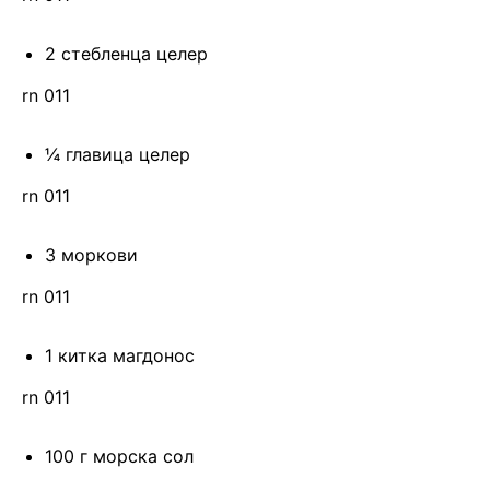
2 стебленца целер
rn 011
¼ главица целер
rn 011
3 моркови
rn 011
1 китка магдонос
rn 011
100 г морска сол