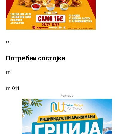
rn
Потребни состојки:
rn
rn 011
Реклама