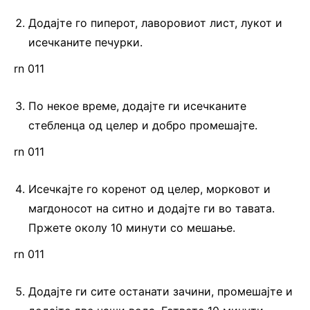
Додајте го пиперот, лаворовиот лист, лукот и
исечканите печурки.
rn 011
По некое време, додајте ги исечканите
стебленца од целер и добро промешајте.
rn 011
Исечкајте го коренот од целер, морковот и
магдоносот на ситно и додајте ги во тавата.
Пржете околу 10 минути со мешање.
rn 011
Додајте ги сите останати зачини, промешајте и