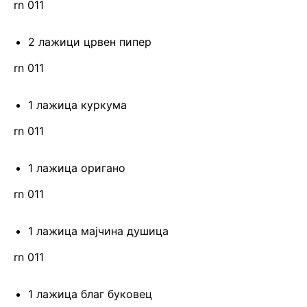
rn 011
2 лажици црвен пипер
rn 011
1 лажица куркума
rn 011
1 лажица оригано
rn 011
1 лажица мајчина душица
rn 011
1 лажица благ буковец