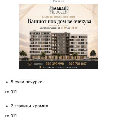
Реклама
5 суви печурки
rn 011
2 главици кромид
rn 011