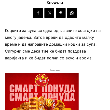
Сподели
Коцките за супа се една од главните состојки на
многу јадења. Затоа вреди да одвоите малку
време и да направите домашни коцки за супа.
Сигурни сме дека тие ќе бидат поздрава
варијанта и ќе бидат полни со вкус и арома.
Реклама