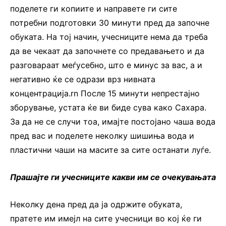
поделете ги копиите и направете ги сите
потребни подготовки 30 минути пред да започне
обуката. На тој начин, учесниците нема да треба
да ве чекаат да започнете со предавањето и да
разговараат меѓусебно, што е минус за вас, а и
негативно ќе се одрази врз нивната
концентрација.rn После 15 минути непрестајно
зборување, устата ќе ви биде сува како Сахара.
За да не се случи тоа, имајте постојано чаша вода
пред вас и поделете неколку шишиња вода и
пластични чаши на масите за сите останати луѓе.
Прашајте ги учесниците какви им се очекувањата
Неколку дена пред да ја одржите обуката,
пратете им имејл на сите учесници во кој ќе ги