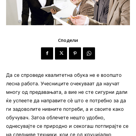
Сподели
Да се спроведе квалитетна обука не е воопшто
лесна работа. Учесниците очекуваат да научат
многу од предавањата, а вие не сте сигурни дали
ќе успеете да направите сè што е потребно за да
ги задоволите нивните потреби, а и своите како
обучувач. Затоа облечете нешто удобно,
однесувајте се природно и секогаш потпирајте се
на следниве техники, кои се од круцијално