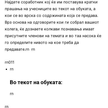
Најдете соработник кој ќе им поставува кратки
прашања на учесниците во текот на обуката, а
кои се во врска со содржината која се предава.
Врз основа на одговорите кои ги собрал вашиот
колега, ќе дознаете колкави познавања имаат
присутните членови на темата и во таа насока ќе
го определите нивото на кое треба да
предавате.rn
.
rn
rn011
rn
Во текот на обуката:
rn
rn