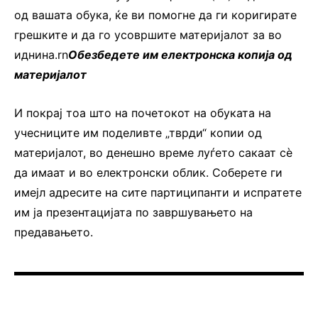
од вашата обука, ќе ви помогне да ги коригирате
грешките и да го усовршите материјалот за во
иднина.rn
Обезбедете им електронска копија од
материјалот
И покрај тоа што на почетокот на обуката на
учесниците им поделивте „тврди“ копии од
материјалот, во денешно време луѓето сакаат сè
да имаат и во електронски облик. Соберете ги
имејл адресите на сите партиципанти и испратете
им ја презентацијата по завршувањето на
предавањето.