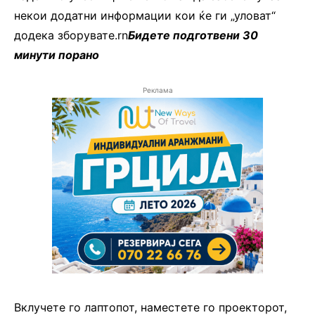
некои додатни информации кои ќе ги „уловат“
додека зборувате.rn
Бидете подготвени 30
минути порано
Реклама
Вклучете го лаптопот, наместете го проекторот,