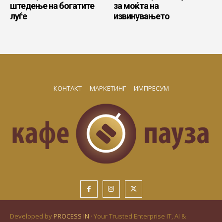
штедење на богатите
за моќта на
луѓе
извинувањето
КОНТАКТ
МАРКЕТИНГ
ИМПРЕСУМ
Developed by
PROCESS IN
· Your Trusted Enterprise IT, AI &