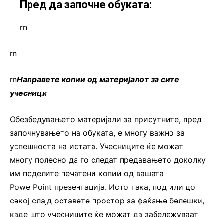
П
ред да започне обуката:
rn
rn
rn
Направете копии од материјалот за сите
учесници
Обезбедувањето материјали за присутните, пред
започнувањето на обуката, е многу важно за
успешноста на истата. Учесниците ќе можат
многу полесно да го следат предавањето доколку
им поделите печатени копии од вашата
PowerPoint презентација. Исто така, под или до
секој слајд оставете простор за фаќање белешки,
каде што учесниците ќе можат да забележуваат