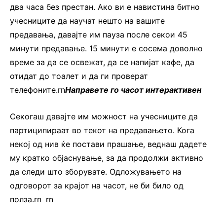
два часа без престан. Ако ви е навистина битно
учесниците да научат нешто на вашите
предавања, давајте им пауза после секои 45
минути предавање. 15 минути е сосема доволно
време за да се освежат, да се напијат кафе, да
отидат до тоалет и да ги проверат
телефоните.rn
Направете го часот интерактивен
Секогаш давајте им можност на учесниците да
партиципираат во текот на предавањето. Кога
некој од нив ќе постави прашање, веднаш дадете
му кратко објаснување, за да продолжи активно
да следи што зборувате. Одложувањето на
одговорот за крајот на часот, не би било од
полза.rn
.
rn