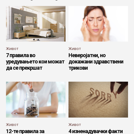
Живот
Живот
7 правила во
Неверојатни, но
уредувањето кои можат
докажани здравствени
да се прекршат
трикови
Живот
Живот
12-те правила за
4 изненадувачки факти