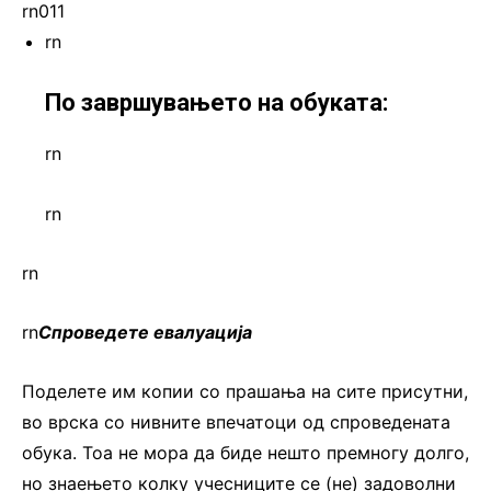
rn011
rn
По завршувањето на обуката:
rn
rn
rn
rn
Спроведете евалуација
Поделете им копии со прашања на сите присутни,
во врска со нивните впечатоци од спроведената
обука. Тоа не мора да биде нешто премногу долго,
но знаењето колку учесниците се (не) задоволни