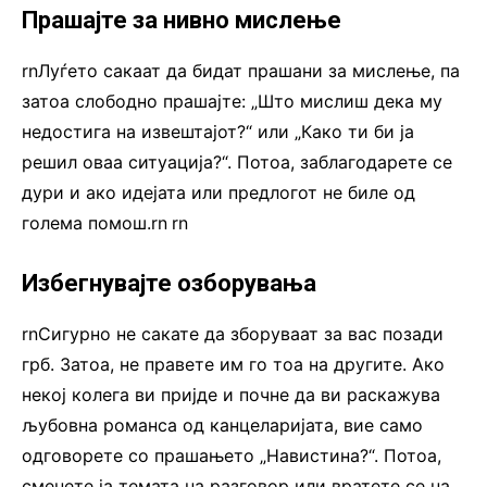
Прашајте за нивно мислење
rnЛуѓето сакаат да бидат прашани за мислење, па
затоа слободно прашајте: „Што мислиш дека му
недостига на извештајот?“ или „Како ти би ја
решил оваа ситуација?“. Потоа, заблагодарете се
дури и ако идејата или предлогот не биле од
голема помош.rn
.
rn
Избегнувајте озборувања
rnСигурно не сакате да зборуваат за вас позади
грб. Затоа, не правете им го тоа на другите. Ако
некој колега ви пријде и почне да ви раскажува
љубовна романса од канцеларијата, вие само
одговорете со прашањето „Навистина?“. Потоа,
сменете ја темата на разговор или вратете се на