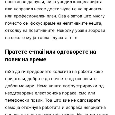
престанал да пуши, си ја уредил канцеларијата
или направил некое достигнување на приватен
или професионален план. Ова е затоа што многу
почесто се фокусираме на негативните нешта,
отколку на позитивните. Неколку убави зборови
на секого му ја топлат душата.rn
.
rn
Пратете e-mail или одговорете на
повик на време
rnЗа да ги придобиете колегите на работа како
пријатели, добро е да почнете од основните
добри манири. Нема ништо пофрустрирачки од
неодговорена електронска порака, смс или
телефонски повик. Тоа што вие не одговарате
само ја отежнува работата и испраќа непријатна
порака од вас кон нив која гласи: „Не си ми толку