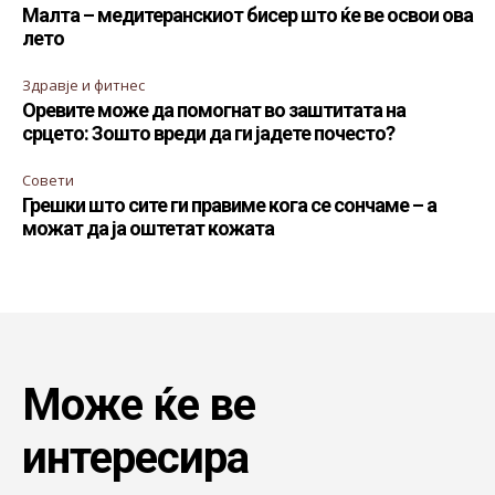
Малта – медитеранскиот бисер што ќе ве освои ова
лето
Здравје и фитнес
Оревите може да помогнат во заштитата на
срцето: Зошто вреди да ги јадете почесто?
Совети
Грешки што сите ги правиме кога се сончаме – а
можат да ја оштетат кожата
Може ќе ве
интересира