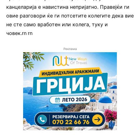
канцеларија е навистина непријатно. Правејќи ги
овие разговори ќе ги потсетите колегите дека вие
не сте само вработен или колега, туку и
човек.rn
.
rn
Реклама