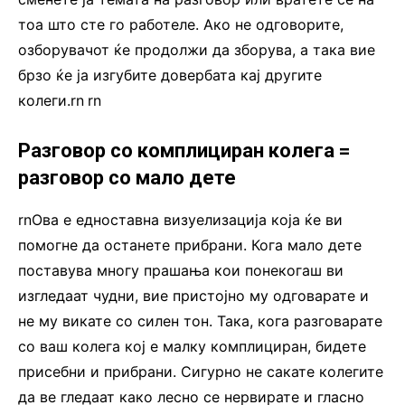
тоа што сте го работеле. Ако не одговорите,
озборувачот ќе продолжи да зборува, а така вие
брзо ќе ја изгубите довербата кај другите
колеги.rn
.
rn
Разговор со комплициран колега =
разговор со мало дете
rnОва е едноставна визуелизација која ќе ви
помогне да останете прибрани. Кога мало дете
поставува многу прашања кои понекогаш ви
изгледаат чудни, вие пристојно му одговарате и
не му викате со силен тон. Така, кога разговарате
со ваш колега кој е малку комплициран, бидете
присебни и прибрани. Сигурно не сакате колегите
да ве гледаат како лесно се нервирате и гласно