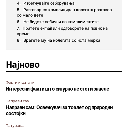
Избегнувајте озборувања
Разговор со комплициран колега = разговор
со мало дете
Не бидете себични со комплиментите
Пратете e-mail или одговорете на повик на
време
Вратете му на колегата со иста мерка
Најново
Факти и цитати
Интересни факти што сигурно не сте ги знаеле
Направи сам
Направи сам: Освежувач за тоалет од природни
состојки
Патувања