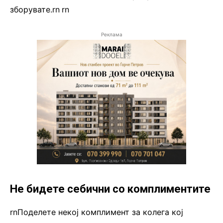
зборувате.rn
.
rn
Реклама
Не бидете себични со комплиментите
rnПоделете некој комплимент за колега кој