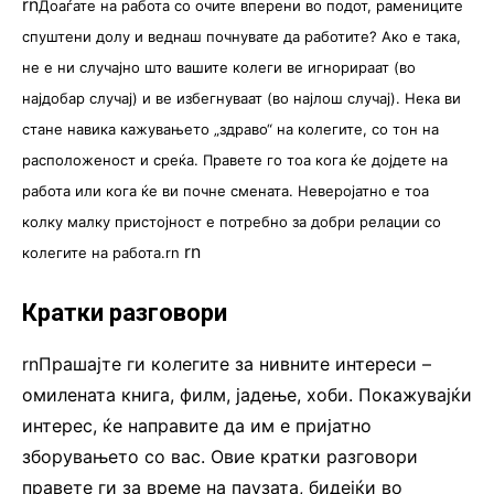
rn
Доаѓате на работа со очите вперени во подот, рамениците
спуштени долу и веднаш почнувате да работите? Ако е така,
не е ни случајно што вашите колеги ве игнорираат (во
најдобар случај) и ве избегнуваат (во најлош случај). Нека ви
стане навика кажувањето „здраво“ на колегите, со тон на
расположеност и среќа. Правете го тоа кога ќе дојдете на
работа или кога ќе ви почне смената. Неверојатно е тоа
колку малку пристојност е потребно за добри релации со
rn
колегите на работа.rn
.
Кратки разговори
rnПрашајте ги колегите за нивните интереси –
омилената книга, филм, јадење, хоби. Покажувајќи
интерес, ќе направите да им е пријатно
зборувањето со вас. Овие кратки разговори
правете ги за време на паузата, бидејќи во