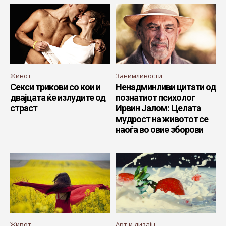
Живот
Занимливости
Секси трикови со кои и
Ненадминливи цитати од
двајцата ќе излудите од
познатиот психолог
страст
Ирвин Јалом: Целата
мудрост на животот се
наоѓа во овие зборови
Живот
Арт и дизајн