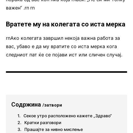
важен“ .rn
.
rn
Вратете му на колегата со иста мерка
rnАко колегата завршил некоја важна работа за
вас, убаво е да му вратите со иста мерка кога
следниот пат ќе се појави ист или сличен случај.
Содржина
/затвори
Секое утро расположено кажете „Здраво“
Кратки разговори
Прашајте за нивно мислење