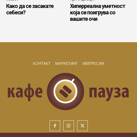
Како да се засакате
Хиперреална уметност
себеси?
која си поигрува со
вашите очи
КОНТАКТ
МАРКЕТИНГ
ИМПРЕСУМ