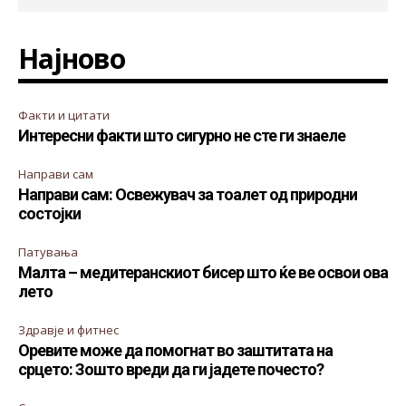
Најново
Факти и цитати
Интересни факти што сигурно не сте ги знаеле
Направи сам
Направи сам: Освежувач за тоалет од природни
состојки
Патувања
Малта – медитеранскиот бисер што ќе ве освои ова
лето
Здравје и фитнес
Оревите може да помогнат во заштитата на
срцето: Зошто вреди да ги јадете почесто?