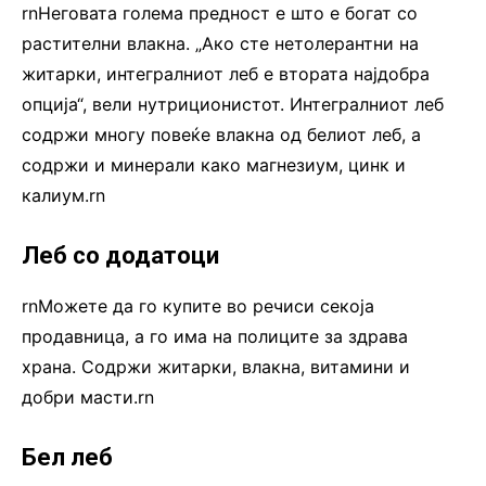
rnНеговата голема предност е што е богат со
растителни влакна. „Ако сте нетолерантни на
житарки, интегралниот леб е втората најдобра
опција“, вели нутриционистот. Интегралниот леб
содржи многу повеќе влакна од белиот леб, а
содржи и минерали како магнезиум, цинк и
калиум.rn
Леб со додатоци
rnМожете да го купите во речиси секоја
продавница, а го има на полиците за здрава
храна. Содржи житарки, влакна, витамини и
добри масти.rn
Бел леб