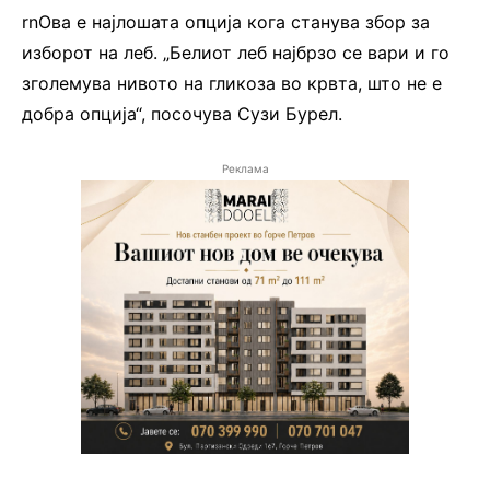
rnОва е најлошата опција кога станува збор за
изборот на леб. „Белиот леб најбрзо се вари и го
зголемува нивото на гликоза во крвта, што не е
добра опција“, посочува Сузи Бурел.
Реклама