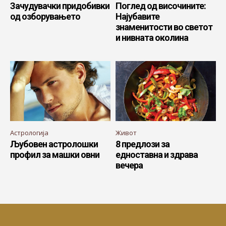
Зачудувачки придобивки
Поглед од височините:
од озборувањето
Најубавите
знаменитости во светот
и нивната околина
Астрологија
Живот
Љубовен астролошки
8 предлози за
профил за машки овни
едноставна и здрава
вечера