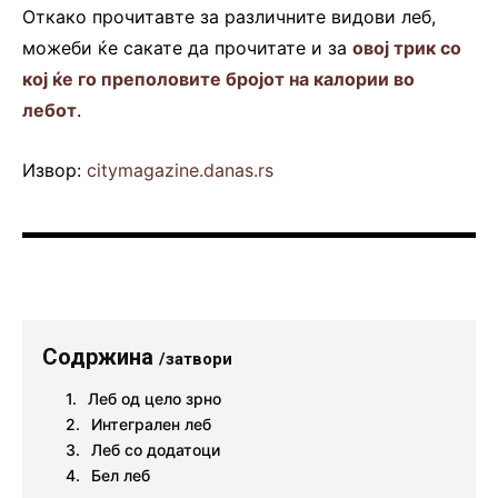
Откако прочитавте за различните видови леб,
можеби ќе сакате да прочитате и за
овој трик со
кој ќе го преполовите бројот на калории во
лебот
.
Извор:
citymagazine.danas.rs
Содржина
/затвори
Леб од цело зрно
Интегрален леб
Леб со додатоци
Бел леб