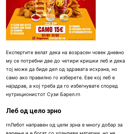
Експертите велат дека на возрасен човек дневно
му се потребни две до четири кришки леб и дека
тој може да биде дел од здравата исхрана, но
само ако правилно го изберете. Еве кој леб е
најздрав, а кој треба да го избегнувате според
нутриционистот Сузи Барел.rn
Леб од цело зрно
rnЛебот направен од цели зрна е многу добар за
варење и е богат со хранливи материи, но не