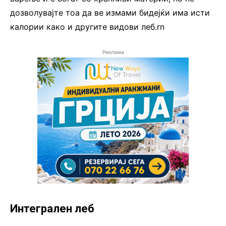
дозволувајте тоа да ве измами бидејќи има исти
калории како и другите видови леб.rn
Реклама
Интегрален леб