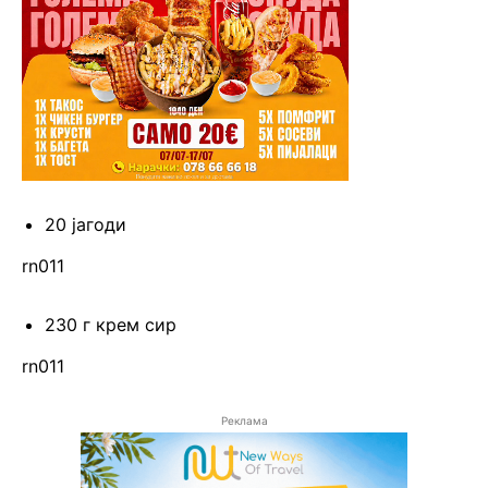
20 јагоди
rn011
230 г крем сир
rn011
Реклама