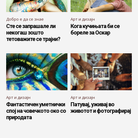
Добро е да се знае
Арт и дизајн
Сте се запрашале ли
Кога кучињата би се
некогаш зошто
бореле за Оскар
тетоважите се трајни?
Арт и дизајн
Арт и дизајн
Фантастичен уметнички
Патувај, уживај во
спој на човечкото око со
животот и фотографирај
природата