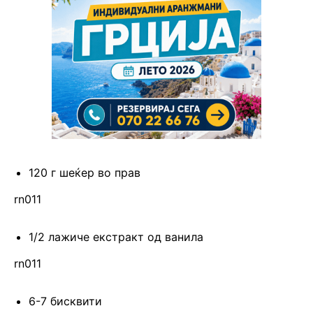
120 г шеќер во прав
rn011
1/2 лажиче екстракт од ванила
rn011
6-7 бисквити