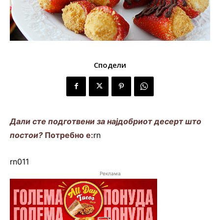
Сподели
Дали сте подготвени за најдобриот десерт што
постои?
Потребно е:
rn
rn011
Реклама