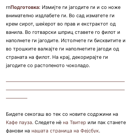
rn
Подготовка:
Измијте ги јагодите ги и со ноже
внимателно издлабете ги. Во сад изматете ги
крем сирот, шеќерот во прав и екстрактот од
ванила. Во готварски шприц ставете го филот и
наполнете ги јагодите. Истолчете ги бисквитите и
во трошките валкајте ги наполнетите јагоди од
страната на филот. На крај, декорирајте ги
јагодите со растопеното чоколадо.
—————————————————————————
—————————————————————————
————–
Бидете секогаш во тек со новите содржини на
Кафе пауза
. Следете нè
на Твитер
или пак станете
фанови на
нашата страница на Фејсбук
.