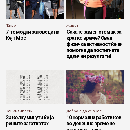
Живот
Живот
7-те модни заповеди на
Сакате рамен стомак за
Кејт Мос
кратко време? Оваа
физичка активност ќе ви
помогне да постигнете
одлични резултати!
Занимливости
Добро е да се знае
За колку минути ќе ја
10 нормални работи кои
решите загатката?
во денешно време не
изгледаат така