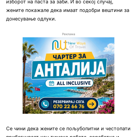
изборот на паста за заби. И во секој случај,
жените покажале дека имаат подобри вештини за
донесување одлуки.
Реклама
Се чини дека жените се пољубопитни и честопати