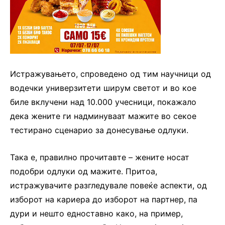
Истражувањето, спроведено од тим научници од
водечки универзитети ширум светот и во кое
биле вклучени над 10.000 учесници, покажало
дека жените ги надминуваат мажите во секое
тестирано сценарио за донесување одлуки.
Така е, правилно прочитавте – жените носат
подобри одлуки од мажите. Притоа,
истражувачите разгледувале повеќе аспекти, од
изборот на кариера до изборот на партнер, па
дури и нешто едноставно како, на пример,