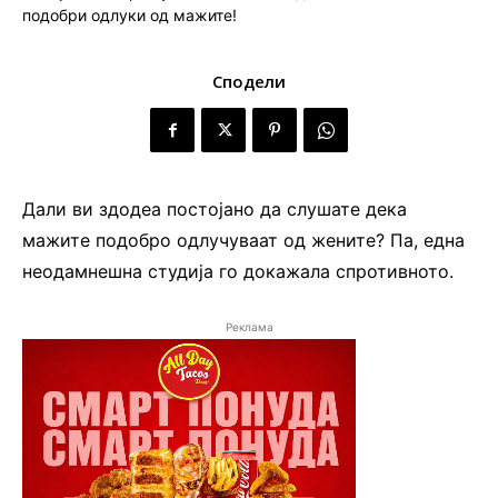
Сподели
Дали ви здодеа постојано да слушате дека
мажите подобро одлучуваат од жените? Па, една
неодамнешна студија го докажала спротивното.
Реклама