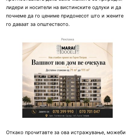
лидери и носители на вистинските одлуки и да
почнеме да го цениме придонесот што и жените
го даваат за општеството.
Реклама
Откако прочитавте за ова истражување, можеби