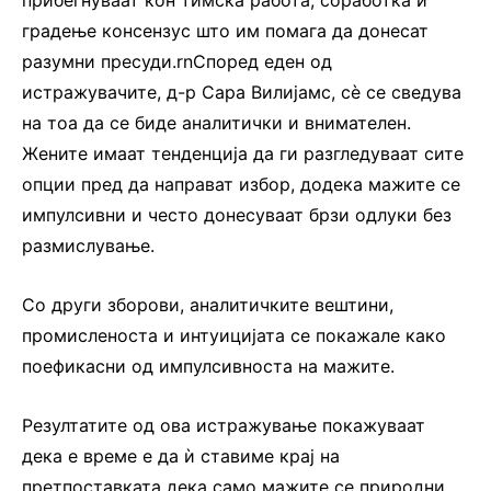
прибегнуваат кон тимска работа, соработка и
градење консензус што им помага да донесат
разумни пресуди.rnСпоред еден од
истражувачите, д-р Сара Вилијамс, сè се сведува
на тоа да се биде аналитички и внимателен.
Жените имаат тенденција да ги разгледуваат сите
опции пред да направат избор, додека мажите се
импулсивни и често донесуваат брзи одлуки без
размислување.
Со други зборови, аналитичките вештини,
промисленоста и интуицијата се покажале како
поефикасни од импулсивноста на мажите.
Резултатите од ова истражување покажуваат
дека е време е да ѝ ставиме крај на
претпоставката дека само мажите се природни