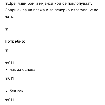
rnДречливи бои и нијанси кои се поклопуваат.
Совршен за на плажа и за вечерно излегување во
лето.
rn
Потребно:
rn
rn011
лак за основа
rn011
бел лак
rn011