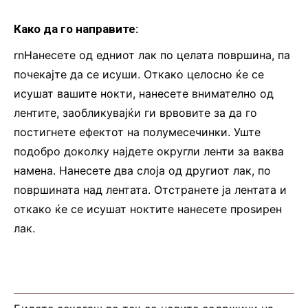
Како да го направите:
rnНанесете од едниот лак по целата површина, па
почекајте да се исуши. Откако целосно ќе се
исушат вашите нокти, нанесете внимателно од
лентите, заобликувајќи ги врвовите за да го
постигнете ефектот на полумесечинки. Уште
подобро доколку најдете округли ленти за ваква
намена. Нанесете два слоја од другиот лак, по
површината над лентата. Отстранете ја лентата и
откако ќе се исушат ноктите нанесете проѕирен
лак.