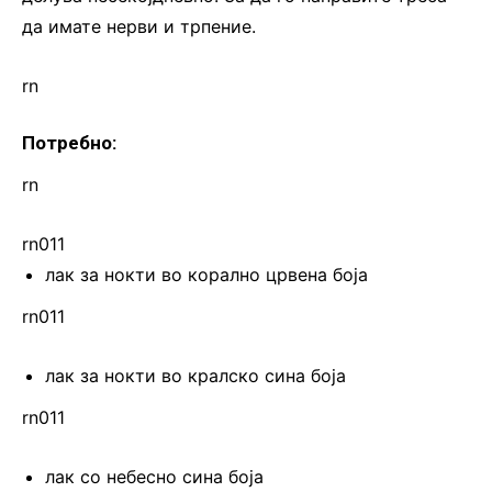
да имате нерви и трпение.
rn
Потребно:
rn
rn011
лак за нокти во корално црвена боја
rn011
лак за нокти во кралско сина боја
rn011
лак со небесно сина боја