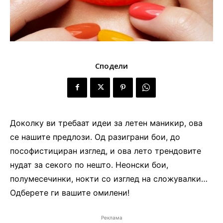
Сподели
Доколку ви требаат идеи за летен маникир, ова
се нашите предлози. Од разиграни бои, до
пософистициран изглед, и ова лето трендовите
нудат за секого по нешто. Неонски бои,
полумесечинки, нокти со изглед на сложувалки…
Одберете ги вашите омилени!
Реклама