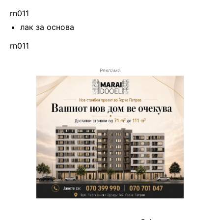
rn011
лак за основа
rn011
Реклама