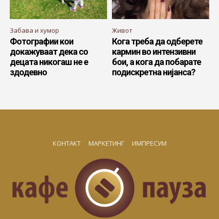
Забава и хумор
Живот
Фотографии кои
Кога треба да одберете
докажуваат дека со
кармин во интензивни
децата никогаш не е
бои, а кога да побарате
здодевно
подискретна нијанса?
КОНТАКТ
МАРКЕТИНГ
ИМПРЕСУМ