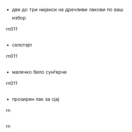
две до три нијанси на дречливи лакови по ваш
избор
rn011
селотејп
rn011
малечко бело сунѓерче
rn011
проѕирен лак за сјај
rn
rn