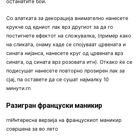
останатите бои.
Со алатката за декорација внимателно нанесете
крукче од едниот лак врз другиот за да го
постигнете ефектот на сложувалка, (пример како
на сликата, онаму каде се спојуваат црвената и
сината нијанса, нанесете круг од црвената врз
сината, од сината врз розовата итн). Откако ќе се
подисушат нанесете повторно проѕирен лак за
сјај, па оставете да се сушат најмалку 10
минути.rn
Разигран француски маникир
rnИнтересна верзија на францускиот маникир
совршена за во лето