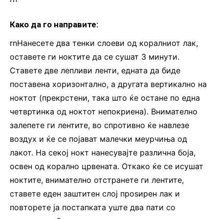
Како да го направите:
rnНанесете два тенки слоеви од коралниот лак,
оставете ги ноктите да се сушат 3 минути.
Ставете две лепливи ленти, едната да биде
поставена хоризонтално, а другата вертикално на
ноктот (прекрстени, така што ќе остане по една
четвртинка од ноктот непокриена). Внимателно
залепете ги лентите, во спротивно ќе навлезе
воздух и ќе се појават малечки меурчиња од
лакот. На секој нокт нанесувајте различна боја,
освен од корално црвената. Откако ќе се исушат
ноктите, внимателно отстранете ги лентите,
ставете еден заштитен слој проѕирен лак и
повторете ја постапката уште два пати со