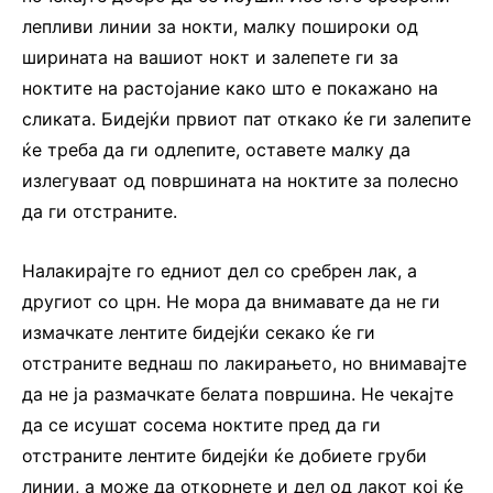
лепливи линии за нокти, малку пошироки од
ширината на вашиот нокт и залепете ги за
ноктите на растојание како што е покажано на
сликата. Бидејќи првиот пат откако ќе ги залепите
ќе треба да ги одлепите, оставете малку да
излегуваат од површината на ноктите за полесно
да ги отстраните.
Налакирајте го едниот дел со сребрен лак, а
другиот со црн. Не мора да внимавате да не ги
измачкате лентите бидејќи секако ќе ги
отстраните веднаш по лакирањето, но внимавајте
да не ја размачкате белата површина. Не чекајте
да се исушат сосема ноктите пред да ги
отстраните лентите бидејќи ќе добиете груби
линии, а може да откорнете и дел од лакот кој ќе