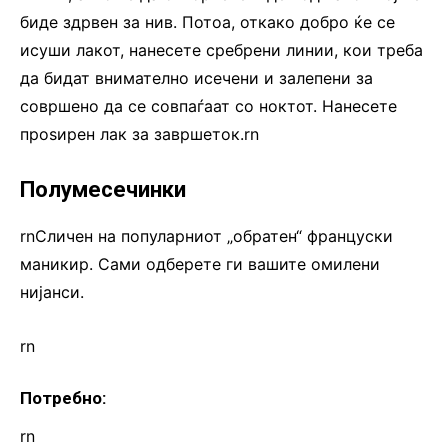
биде здрвен за нив. Потоа, откако добро ќе се
исуши лакот, нанесете сребрени линии, кои треба
да бидат внимателно исечени и залепени за
совршено да се совпаѓаат со ноктот. Нанесете
проѕирен лак за завршеток.rn
Полумесечинки
rnСличен на популарниот „обратен“ француски
маникир. Сами одберете ги вашите омилени
нијанси.
rn
Потребно:
rn