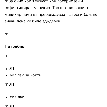
rnЗа оние кои тежнеат кон посериозен и
софистициран маникир. Тоа што во вашиот
маникир нема да преовладуваат шарени бои, не
значи дека ќе биде здодевен.
rn
Потребно:
rn
rn011
бел лак за нокти
rn011
сив лак
rn011