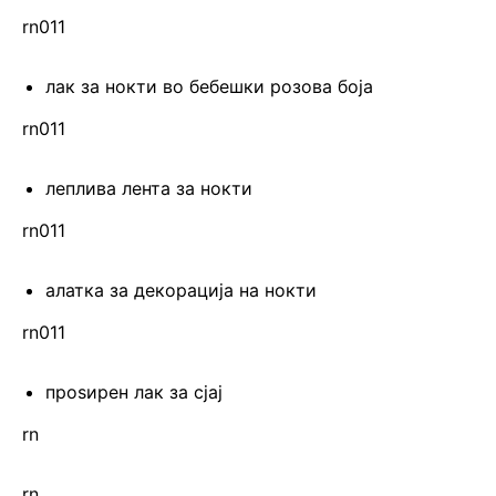
rn011
лак за нокти во бебешки розова боја
rn011
леплива лента за нокти
rn011
алатка за декорација на нокти
rn011
проѕирен лак за сјај
rn
rn