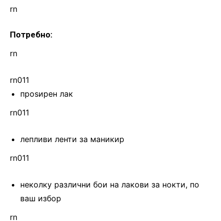
rn
Потребно:
rn
rn011
проѕирен лак
rn011
лепливи ленти за маникир
rn011
неколку различни бои на лакови за нокти, по
ваш избор
rn