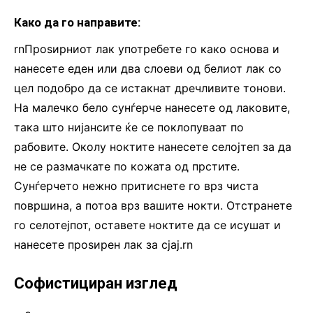
Како да го направите:
rnПроѕирниот лак употребете го како основа и
нанесете еден или два слоеви од белиот лак со
цел подобро да се истакнат дречливите тонови.
На малечко бело сунѓерче нанесете од лаковите,
така што нијансите ќе се поклопуваат по
рабовите. Околу ноктите нанесете селојтеп за да
не се размачкате по кожата од прстите.
Сунѓерчето нежно притиснете го врз чиста
површина, а потоа врз вашите нокти. Отстранете
го селотејпот, оставете ноктите да се исушат и
нанесете проѕирен лак за сјај.rn
Софистициран изглед