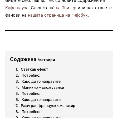
Бидете секогаш во тек со новите содржини на
Кафе пауза
. Следете нè
на Твитер
или пак станете
фанови на
нашата страница на Фејсбук
.
Содржина
/затвори
Светкав ефект
Потребно:
Како да го направите:
Маникир – сложувалки
Потребно:
Како да го направите:
Разигран француски маникир
Потребно:
Како да го направите: