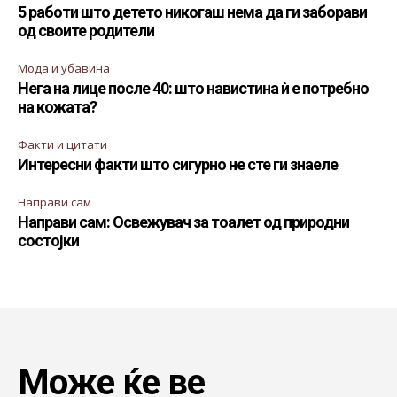
5 работи што детето никогаш нема да ги заборави
од своите родители
Мода и убавина
Нега на лице после 40: што навистина ѝ е потребно
на кожата?
Факти и цитати
Интересни факти што сигурно не сте ги знаеле
Направи сам
Направи сам: Освежувач за тоалет од природни
состојки
Може ќе ве