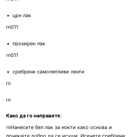
црн лак
rn011
проѕирен лак
rn011
сребрени самолепливи ленти
rn
rn
Како да го направите:
rnНанесете бел лак за нокти како основа и
почекајте добро да се исуши. Исечете сребрени