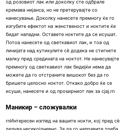
од розовиот лак или доколку сте одбрале
кремава нијанса, но не претерувајте со
нанесување. Доколку нанесете премногу ќе го
изгубите ефектот на женственост и ноктите ќе
бидат нападни. Оставете ноктите да се исушат.
Потоа нанесете од светкавиот лак, и тоа од
линијата над кутикулите сè додека не стигнете
малку пред средината на ноктот. Не нанесувајте
премногу од светкавиот лак бидејќи нема да
можете да го отстраните вишокот без да го
бришете целосно ноктот. Откако добро ќе се
исуши, нанесете и од проѕирниот лак за сјај.rn
Маникир – сложувалки
rnИнтересен изглед на вашите нокти, кој пред сè
делува несекојдневно. За да го направите треба