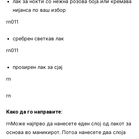
лак за нокти со нежна розова боја или кремава
нијанса по ваш избор
rn011
сребрен светкав лак
rn011
проѕирен лак за сјај
rn
rn
Како да го направите:
rnМоже најпрво да нанесете еден слој од лакот за
основа во маникирот. Потоа нанесете два слоја