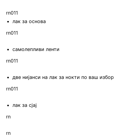
rn011
лак за основа
rn011
самолепливи ленти
rn011
две нијанси на лак за нокти по ваш избор
rn011
лак за сјај
rn
rn