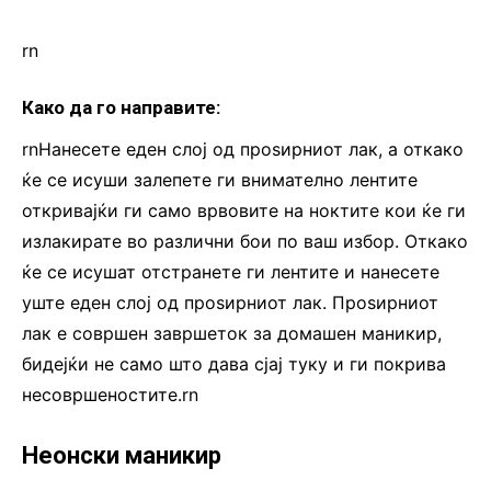
rn
Како да го направите:
rnНанесете еден слој од проѕирниот лак, а откако
ќе се исуши залепете ги внимателно лентите
откривајќи ги само врвовите на ноктите кои ќе ги
излакирате во различни бои по ваш избор. Откако
ќе се исушат отстранете ги лентите и нанесете
уште еден слој од проѕирниот лак. Проѕирниот
лак е совршен завршеток за домашен маникир,
бидејќи не само што дава сјај туку и ги покрива
несовршеностите.rn
Неонски маникир