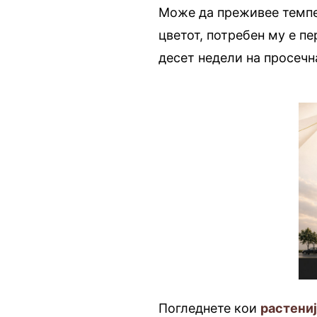
Може да преживее темпе
цветот, потребен му е п
десет недели на просечн
Погледнете кои
растениј