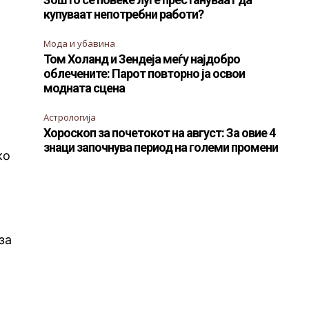
купуваат непотребни работи?
Мода и убавина
Том Холанд и Зендеја меѓу најдобро
облечените: Парот повторно ја освои
модната сцена
Астрологија
Хороскоп за почетокот на август: За овие 4
знаци започнува период на големи промени
ко
о
за