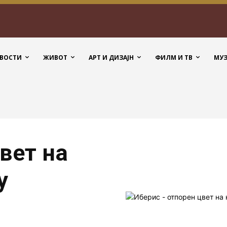
ВОСТИ
ЖИВОТ
АРТ И ДИЗАЈН
ФИЛМ И ТВ
МУ
вет на
у
5