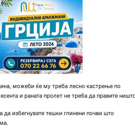
дина, можеби ќе му треба лесно кастрење по
 есента и раната пролет не треба да правите ништо
ба да избегнувате тешки глинени почви што
ма.