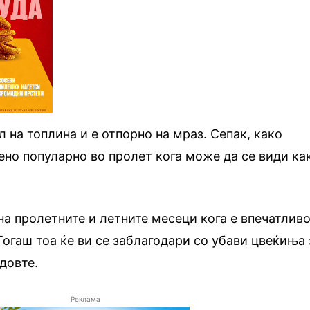
 на топлина и е отпорно на мраз. Сепак, како
ено популарно во пролет кога може да се види ка
.
 на пролетните и летните месеци кога е впечатлив
Тогаш тоа ќе ви се заблагодари со убави цвеќиња 
довте.
Реклама