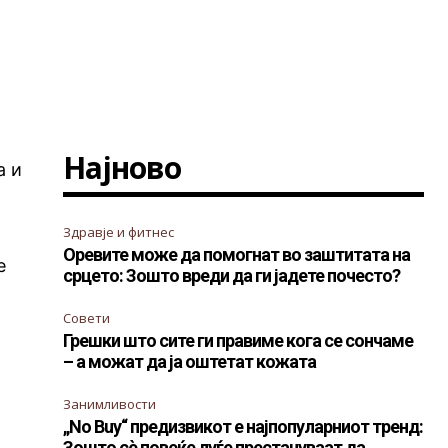
Најново
а и
и
Здравје и фитнес
Оревите може да помогнат во заштитата на
е
срцето: Зошто вреди да ги јадете почесто?
Совети
Грешки што сите ги правиме кога се сончаме
– а можат да ја оштетат кожата
Занимливости
„No Buy“ предизвикот е најпопуларниот тренд:
Зошто сè повеќе луѓе престануваат да