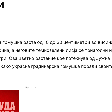
и
а грмушка расте од 10 до 30 центиметри во висин
ина, а неговите темнозелени лисја се триаголни 
три. Ова цветно растение кое потекнува од Јужна
 како украсна градинарска грмушка поради своит
Реклама