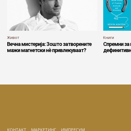
Живот
Книги
Вечна мистерија: Зошто затворените
Спремни за 
мажи магнетски нè привлекуваат?
дефинитивно
КОНТАКТ
МАРКЕТИНГ
ИМПРЕСУМ