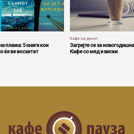
Кафе на денот
на плажа: 5 книги кои
Загрејте се за новогодишна
 ќе ве восхитат
Кафе со мед и виски