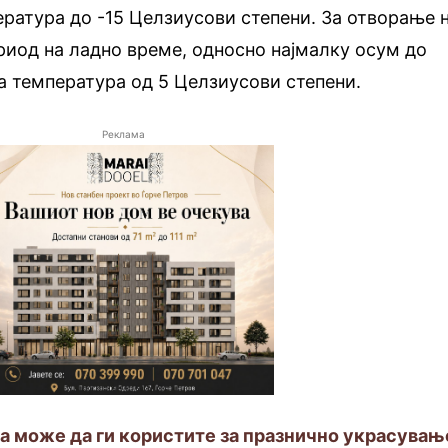
ратура до -15 Целзиусови степени. За отворање 
ериод на ладно време, односно најмалку осум до
а температура од 5 Целзиусови степени.
Реклама
а може да ги користите за празнично украсувањ