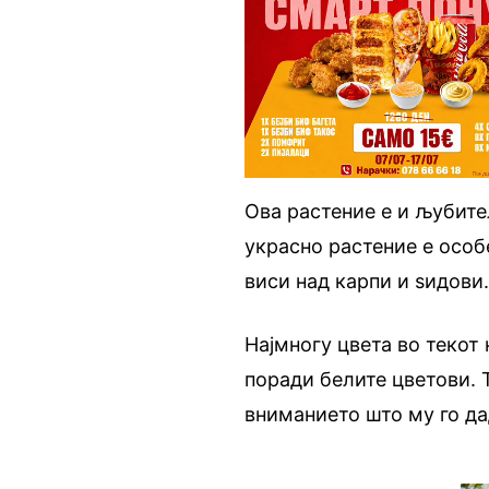
Ова растение е и љубител
украсно растение е особ
виси над карпи и ѕидови
Најмногу цвета во текот
поради белите цветови. 
вниманието што му го да