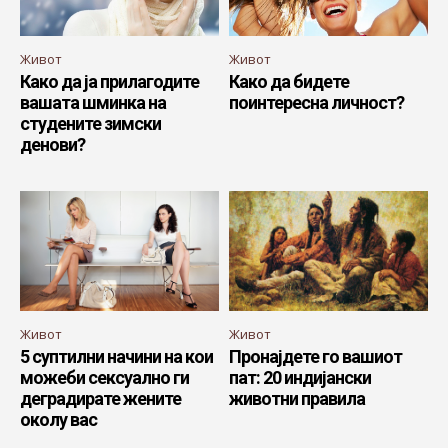
Живот
Живот
Како да ја прилагодите
Како да бидете
вашата шминка на
поинтересна личност?
студените зимски
денови?
Живот
Живот
5 суптилни начини на кои
Пронајдете го вашиот
можеби сексуално ги
пат: 20 индијански
деградирате жените
животни правила
околу вас