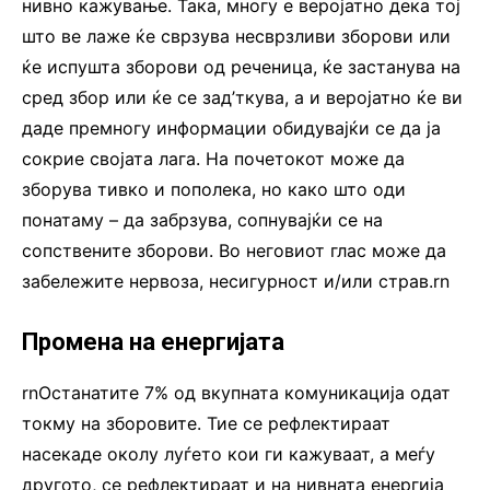
нивно кажување. Така, многу е веројатно дека тој
што ве лаже ќе сврзува несврзливи зборови или
ќе испушта зборови од реченица, ќе застанува на
сред збор или ќе се зад’ткува, а и веројатно ќе ви
даде премногу информации обидувајќи се да ја
сокрие својата лага. На почетокот може да
зборува тивко и пополека, но како што оди
понатаму – да забрзува, сопнувајќи се на
сопствените зборови. Во неговиот глас може да
забележите нервоза, несигурност и/или страв.rn
Промена на енергијата
rnОстанатите 7% од вкупната комуникација одат
токму на зборовите. Тие се рефлектираат
насекаде околу луѓето кои ги кажуваат, а меѓу
другото, се рефлектираат и на нивната енергија