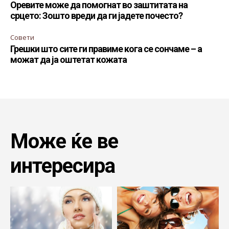
Оревите може да помогнат во заштитата на
срцето: Зошто вреди да ги јадете почесто?
Совети
Грешки што сите ги правиме кога се сончаме – а
можат да ја оштетат кожата
Може ќе ве
интересира