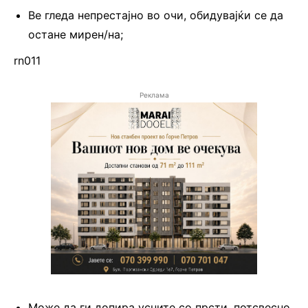
Ве гледа непрестајно во очи, обидувајќи се да
остане мирен/на;
rn011
Реклама
Може да ги допира усните со прсти, потсвесно