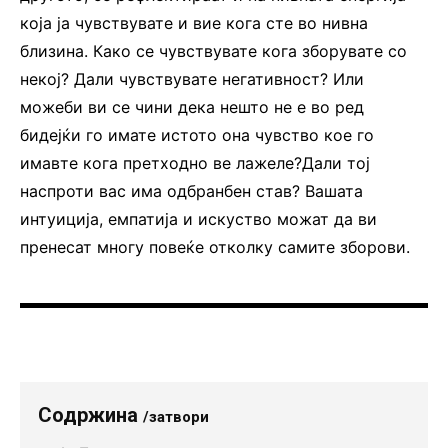
која ја чувствувате и вие кога сте во нивна
близина. Како се чувствувате кога зборувате со
некој? Дали чувствувате негативност? Или
можеби ви се чини дека нешто не е во ред
бидејќи го имате истото она чувство кое го
имавте кога претходно ве лажеле?Дали тој
наспроти вас има одбранбен став? Вашата
интуиција, емпатија и искуство можат да ви
пренесат многу повеќе отколку самите зборови.
Содржина
/затвори