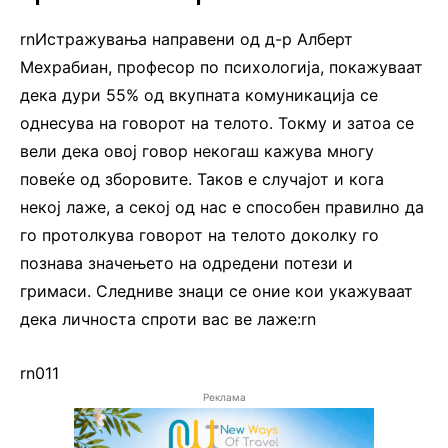
rnИстражувања направени од д-р Алберт
Мехрабиан, професор по психологија, покажуваат
дека дури 55% од вкупната комуникација се
однесува на говорот на телото. Токму и затоа се
вели дека овој говор некогаш кажува многу
повеќе од зборовите. Таков е случајот и кога
некој лаже, а секој од нас е способен правилно да
го протолкува говорот на телото доколку го
познава значењето на одредени потези и
гримаси. Следниве знаци се оние кои укажуваат
дека личноста спроти вас ве лаже:rn
rn011
Реклама