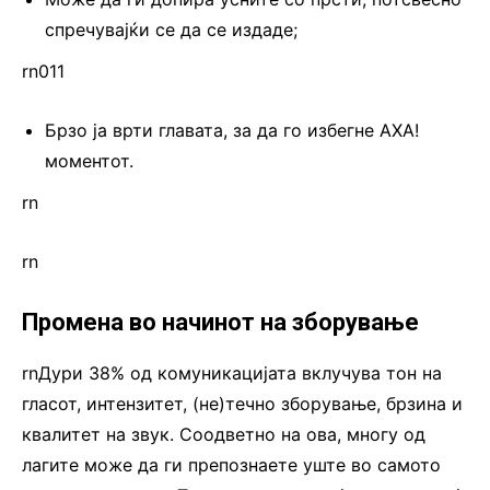
спречувајќи се да се издаде;
rn011
Брзо ја врти главата, за да го избегне АХА!
моментот.
rn
rn
Промена во начинот на зборување
rnДури 38% од комуникацијата вклучува тон на
гласот, интензитет, (не)течно зборување, брзина и
квалитет на звук. Соодветно на ова, многу од
лагите може да ги препознаете уште во самото