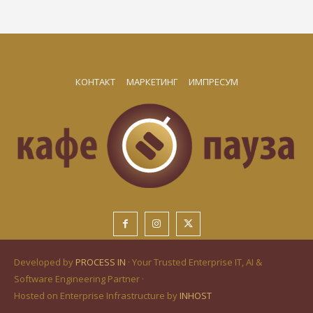
КОНТАКТ
МАРКЕТИНГ
ИМПРЕСУМ
Developed by
PROCESS IN
· Your Trusted Enterprise IT, AI &
Software Engineering Partner ·
Hosted on Enterprise Infrastructure by
INHOST