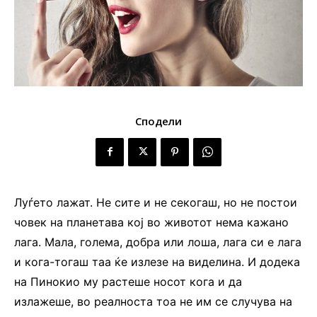
Сподели
Луѓето лажат. Не сите и не секогаш, но не постои
човек на планетава кој во животот нема кажано
лага. Мала, голема, добра или лоша, лага си е лага
и кога-тогаш таа ќе излезе на виделина. И додека
на Пинокио му растеше носот кога и да
излажеше, во реалноста тоа не им се случува на