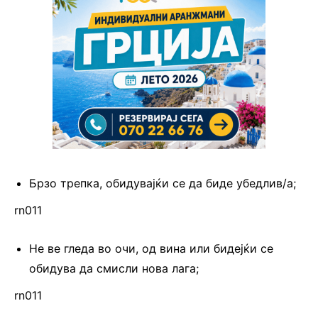
Брзо трепка, обидувајќи се да биде убедлив/а;
rn011
Не ве гледа во очи, од вина или бидејќи се
обидува да смисли нова лага;
rn011