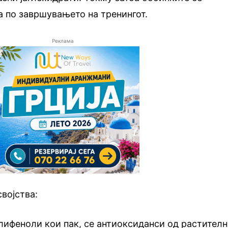
а по завршувањето на тренингот.
Реклама
војства:
ифеноли кои пак, се антиоксиданси од растител