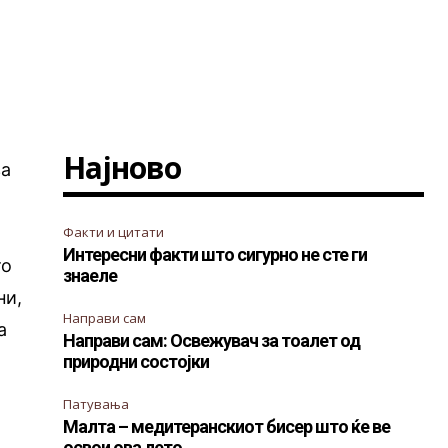
Најново
за
Факти и цитати
Интересни факти што сигурно не сте ги
то
знаеле
ни,
Направи сам
а
Направи сам: Освежувач за тоалет од
природни состојки
Патувања
Малта – медитеранскиот бисер што ќе ве
освои ова лето