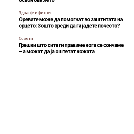
Здравје и фитнес
Оревите може да помогнат во заштитата на
срцето: Зошто вреди да ги јадете почесто?
Совети
Грешки што сите ги правиме кога се сончаме
– а можат да ја оштетат кожата