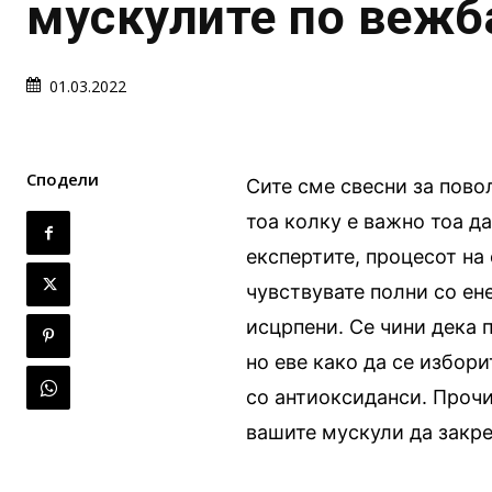
мускулите по веж
01.03.2022
Сподели
Сите сме свесни за пово
тоа колку е важно тоа д
експертите, процесот на
чувствувате полни со ене
исцрпени. Се чини дека 
но еве како да се избори
со антиоксиданси. Прочи
вашите мускули да закре