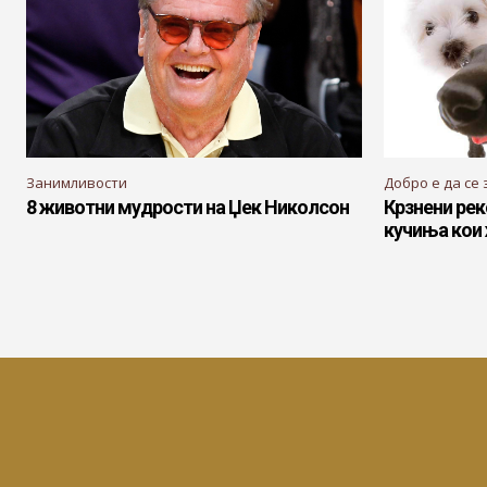
Занимливости
Добро е да се 
8 животни мудрости на Џек Николсон
Крзнени рек
кучиња кои