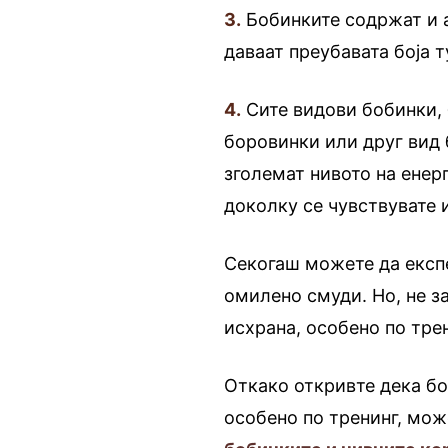
3.
Бобинките содржат и а
даваат преубавата боја т
4.
Сите видови бобинки, б
боровинки или друг вид 
зголемат нивото на енер
доколку се чувствувате 
Секогаш можете да експ
омилено смуди. Но, не з
исхрана, особено по трен
Откако откривте дека бо
особено по тренинг, мож