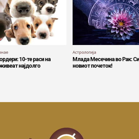
знае
Астрологија
ордери: 10-те раси на
Млада Месечина во Рак: С
 живеат најдолго
новиот почеток!