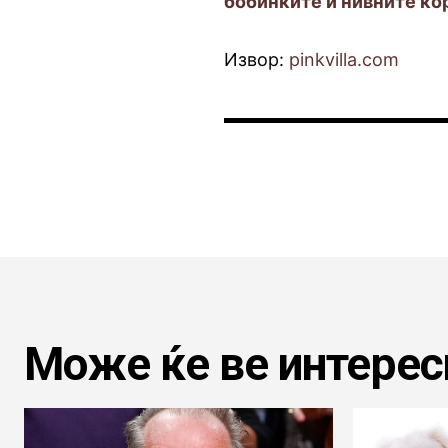
бобинките и нивните ко
Извор:
pinkvilla.com
Може ќе ве интерес