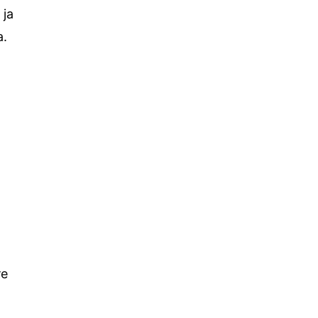
 ја
а.
о
те