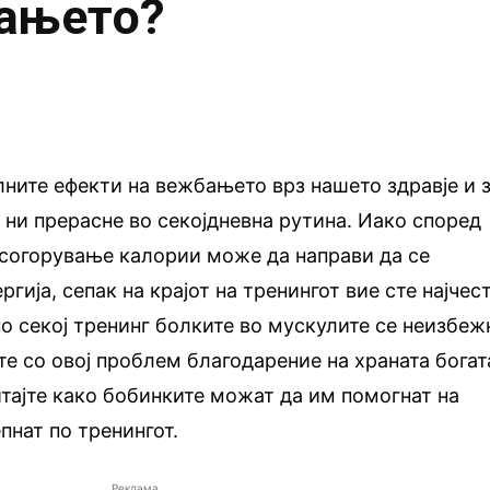
бањето?
лните ефекти на вежбањето врз нашето здравје и 
а ни прерасне во секојдневна рутина. Иако според
 согорување калории може да направи да се
ргија, сепак на крајот на тренингот вие сте најчес
по секој тренинг болките во мускулите се неизбеж
те со овој проблем благодарение на храната богат
тајте како бобинките можат да им помогнат на
пнат по тренингот.
Реклама