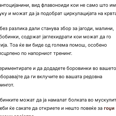
нтоцијанини, вид флавоноиди кои не само што им
уку и можат да ја подобрат циркулацијата на крвт
ез разлика дали станува збор за јагоди, малини,
бобинки, содржат јаглехидрати кои можат да го
гија. Тоа ќе ви биде од голема помош, особено
исцрпено по напорниот тренинг.
ериментирате и да додадете боровинки во вашет
аборавајте да ги вклучите во вашата редовна
ингот.
бинките можат да ја намалат болката во мускули
еби ќе сакате да откриете и нешто повеќе за
гоџи