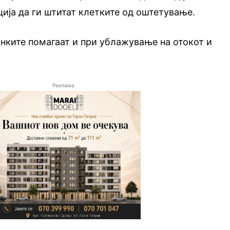
ција да ги штитат клетките од оштетување.
ките помагаат и при ублажување на отокот и
Реклама