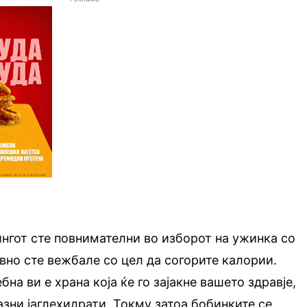
ингот сте повнимателни во изборот на ужинка со
ивно сте вежбале со цел да согорите калории.
бна ви е храна која ќе го зајакне вашето здравје,
азни јаглехидрати. Токму затоа бобинките се