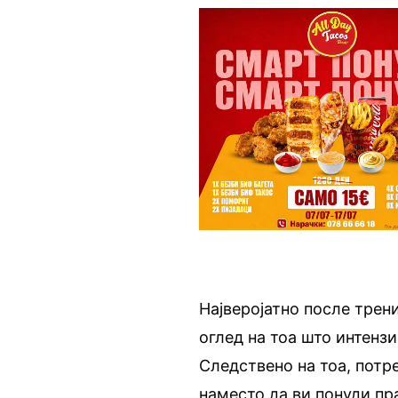
Најверојатно после трен
оглед на тоа што интенз
Следствено на тоа, потре
наместо да ви понуди пр