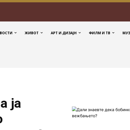
ВОСТИ
ЖИВОТ
АРТ И ДИЗАЈН
ФИЛМ И ТВ
МУ
а ја
о