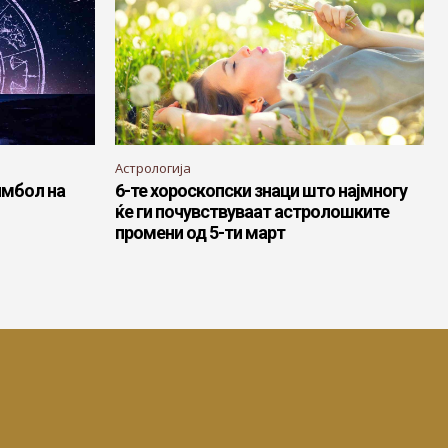
Астрологија
имбол на
6-те хороскопски знаци што најмногу
ќе ги почувствуваат астролошките
промени од 5-ти март