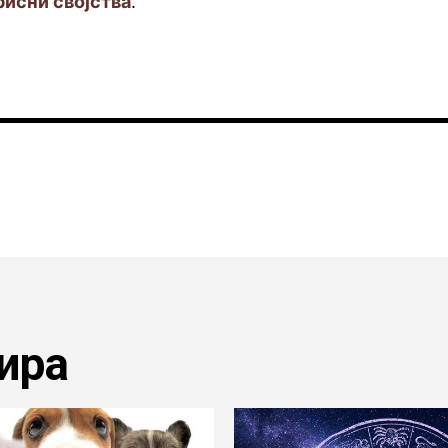
рисни својства
.
ира