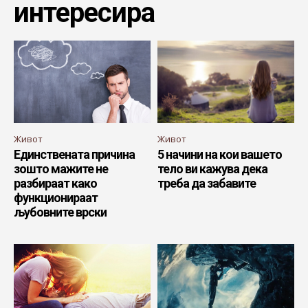
интересира
Живот
Живот
Единствената причина
5 начини на кои вашето
зошто мажите не
тело ви кажува дека
разбираат како
треба да забавите
функционираат
љубовните врски