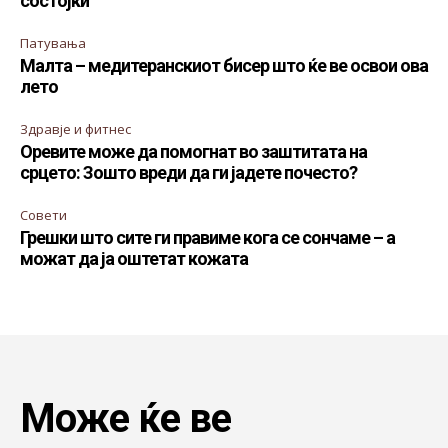
состојки
Патувања
Малта – медитеранскиот бисер што ќе ве освои ова
лето
Здравје и фитнес
Оревите може да помогнат во заштитата на
срцето: Зошто вреди да ги јадете почесто?
Совети
Грешки што сите ги правиме кога се сончаме – а
можат да ја оштетат кожата
Може ќе ве