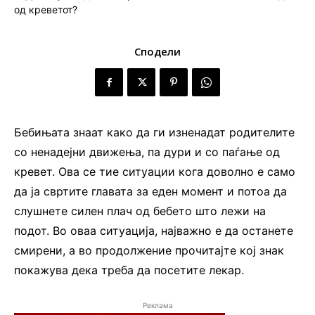
Сподели
Бебињата знаат како да ги изненадат родителите
со ненадејни движења, па дури и со паѓање од
кревет. Ова се тие ситуации кога доволно е само
да ја свртите главата за еден момент и потоа да
слушнете силен плач од бебето што лежи на
подот. Во оваа ситуација, најважно е да останете
смирени, а во продолжение прочитајте кој знак
покажува дека треба да посетите лекар.
Реклама