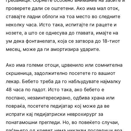
гребаници. Обрнете особено внимание на забите и
проверете дали се оштетени. Ако има мал оток,
ставајте ладни облоги на тоа место во следните
неколку часа. Исто така, испитајте ги рацете и
нозете, а што се однесува до главата, имајте на
ум дека фонтанелата, која се затвора до 18-тиот
месец, може да ги амортизира ударите.
Ако има големи отоци, црвенило или сомнителна
скршеница, задолжително посетете го вашиот
лекар. Бебето треба да го набљудувате најмалку
48 часа по падот. Исто така, ако бебето е
поспано, незаинтересирано, одбива храна или
повраќа, посетете педијатар кој може да ве
испрати кај педијатриски неврохирург за
понатамошни прегледи. Но, во повеќето случаи,
паѓањето од кревет нема никакви последици врз