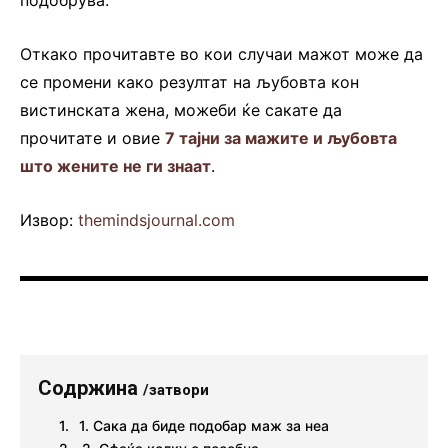
подобрува.
Откако прочитавте во кои случаи мажот може да
се промени како резултат на љубовта кон
вистинската жена, можеби ќе сакате да
прочитате и овие
7 тајни за мажите и љубовта
што жените не ги знаат
.
Извор:
themindsjournal.com
Содржина
/затвори
1. Сака да биде подобар маж за неа