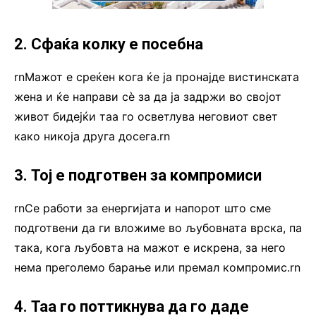
2. Сфаќа колку е посебна
rnМажот е среќен кога ќе ја пронајде вистинската
жена и ќе направи сè за да ја задржи во својот
живот бидејќи таа го осветлува неговиот свет
како никоја друга досега.rn
3. Тој е подготвен за компромиси
rnСе работи за енергијата и напорот што сме
подготвени да ги вложиме во љубовната врска, па
така, кога љубовта на мажот е искрена, за него
нема преголемо барање или премал компромис.rn
4. Таа го поттикнува да го даде