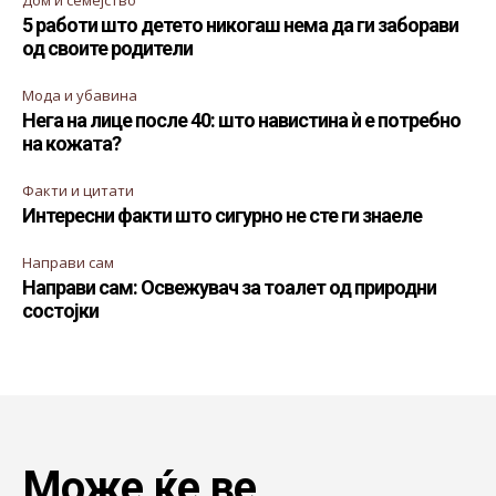
Дом и семејство
5 работи што детето никогаш нема да ги заборави
од своите родители
Мода и убавина
Нега на лице после 40: што навистина ѝ е потребно
на кожата?
Факти и цитати
Интересни факти што сигурно не сте ги знаеле
Направи сам
Направи сам: Освежувач за тоалет од природни
состојки
Може ќе ве