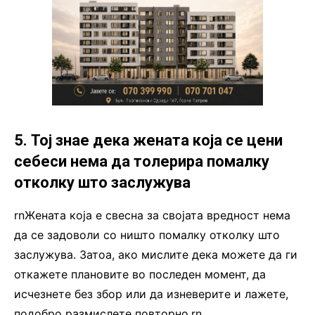
5. Тој знае дека жената која се цени
себеси нема да толерира помалку
отколку што заслужува
rnЖената која е свесна за својата вредност нема
да се задоволи со ништо помалку отколку што
заслужува. Затоа, ако мислите дека можете да ги
откажете плановите во последен момент, да
исчезнете без збор или да изневерите и лажете,
подобро размислете повторно.rn