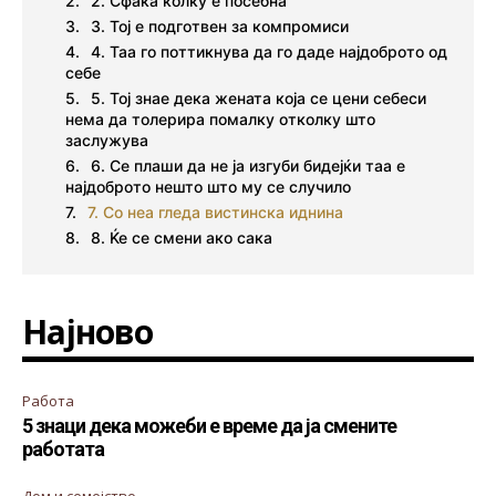
2. Сфаќа колку е посебна
3. Тој е подготвен за компромиси
4. Таа го поттикнува да го даде најдоброто од
себе
5. Тој знае дека жената која се цени себеси
нема да толерира помалку отколку што
заслужува
6. Се плаши да не ја изгуби бидејќи таа е
најдоброто нешто што му се случило
7. Со неа гледа вистинска иднина
8. Ќе се смени ако сака
Најново
Работа
5 знаци дека можеби е време да ја смените
работата