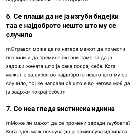
6. Се плаши да не ја изгуби бидејќи
таа е најдоброто нешто што му се
случило
rnСтравот може да го натера мажот да помести
планини и да премине океани само за да ја
задржи жената што ја сака покрај себе. Кога
мажот е заљубен во најдоброто нешто што му се
случило, тој ќе направи сè што е во негова моќ да
ја задржи покрај себе.rn
7. Со неа гледа вистинска иднина
rnМоже ли мажот да се промени заради љубовта?
Кога еден маж почнува да ја замислува иднината