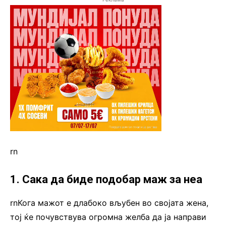
rn
1. Сака да биде подобар маж за неа
rnКога мажот е длабоко вљубен во својата жена,
тој ќе почувствува огромна желба да ја направи