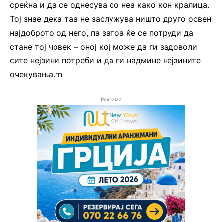
среќна и да се однесува со неа како кон кралица.
Тој знае дека таа не заслужува ништо друго освен
најдоброто од него, па затоа ќе се потруди да
стане тој човек – оној кој може да ги задоволи
сите нејзини потреби и да ги надмине нејзините
очекувања.rn
Реклама