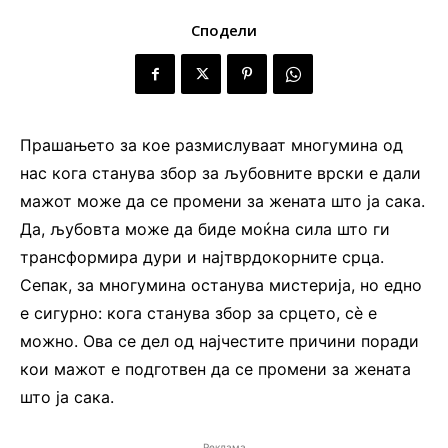
Сподели
Прашањето за кое размислуваат многумина од
нас кога станува збор за љубовните врски е дали
мажот може да се промени за жената што ја сака.
Да, љубовта може да биде моќна сила што ги
трансформира дури и најтврдокорните срца.
Сепак, за многумина останува мистерија, но едно
е сигурно: кога станува збор за срцето, сè е
можно. Ова се дел од најчестите причини поради
кои мажот е подготвен да се промени за жената
што ја сака.
Реклама