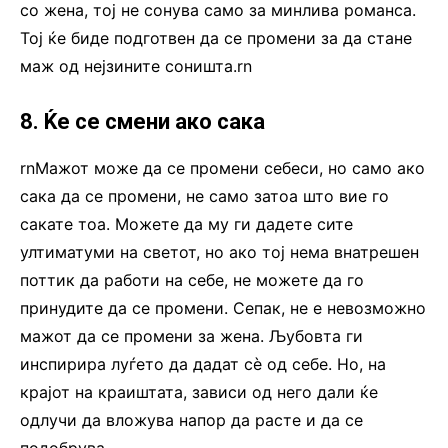
со жена, тој не сонува само за минлива романса.
Тој ќе биде подготвен да се промени за да стане
маж од нејзините соништа.rn
8. Ќе се смени ако сака
rnМажот може да се промени себеси, но само ако
сака да се промени, не само затоа што вие го
сакате тоа. Можете да му ги дадете сите
ултиматуми на светот, но ако тој нема внатрешен
поттик да работи на себе, не можете да го
принудите да се промени. Сепак, не е невозможно
мажот да се промени за жена. Љубовта ги
инспирира луѓето да дадат сè од себе. Но, на
крајот на краиштата, зависи од него дали ќе
одлучи да вложува напор да расте и да се