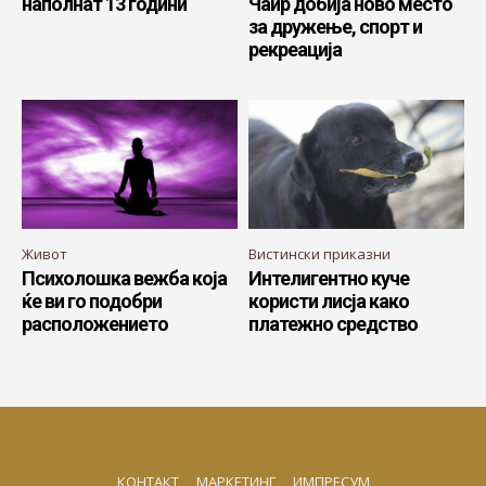
наполнат 13 години
Чаир добија ново место
за дружење, спорт и
рекреација
Живот
Вистински приказни
Психолошка вежба која
Интелигентно куче
ќе ви го подобри
користи лисја како
расположението
платежно средство
КОНТАКТ
МАРКЕТИНГ
ИМПРЕСУМ