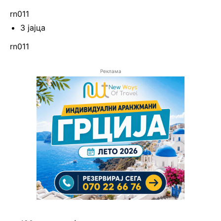
rn011
3 јајца
rn011
Реклама