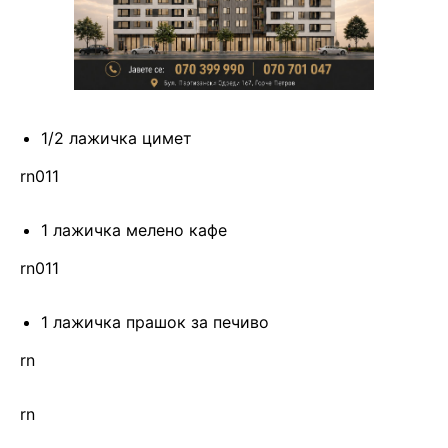
1/2 лажичка цимет
rn011
1 лажичка мелено кафе
rn011
1 лажичка прашок за печиво
rn
rn