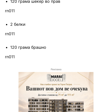
120 грама шеќер во прав
rn011
2 белки
rn011
120 грама брашно
rn011
Реклама