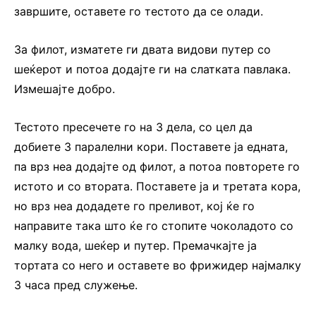
завршите, оставете го тестото да се олади.
За филот, изматете ги двата видови путер со
шеќерот и потоа додајте ги на слатката павлака.
Измешајте добро.
Тестото пресечете го на 3 дела, со цел да
добиете 3 паралелни кори. Поставете ја едната,
па врз неа додајте од филот, а потоа повторете го
истото и со втората. Поставете ја и третата кора,
но врз неа додадете го преливот, кој ќе го
направите така што ќе го стопите чоколадото со
малку вода, шеќер и путер. Премачкајте ја
тортата со него и оставете во фрижидер најмалку
3 часа пред служење.