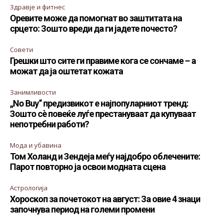
Здравје и фитнес
Оревите може да помогнат во заштитата на
срцето: Зошто вреди да ги јадете почесто?
Совети
Грешки што сите ги правиме кога се сончаме – а
можат да ја оштетат кожата
Занимливости
„No Buy“ предизвикот е најпопуларниот тренд:
Зошто сè повеќе луѓе престануваат да купуваат
непотребни работи?
Мода и убавина
Том Холанд и Зендеја меѓу најдобро облечените:
Парот повторно ја освои модната сцена
Астрологија
Хороскоп за почетокот на август: За овие 4 знаци
започнува период на големи промени