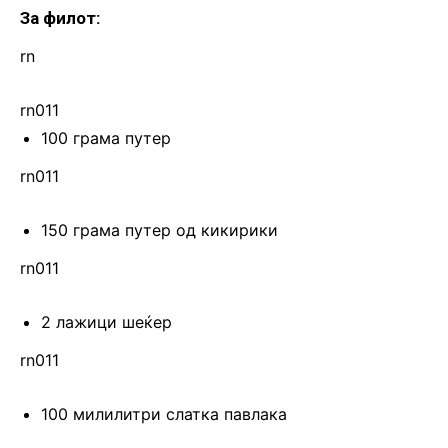
За филот:
rn
rn011
100 грама путер
rn011
150 грама путер од кикирики
rn011
2 лажици шеќер
rn011
100 милилитри слатка павлака