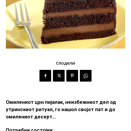
Сподели
Омилениот црн пијалак, неизбежниот дел од
утринскиот ритуал, го нашол својот пат и до
омилениот десерт…
Потребни состојки: