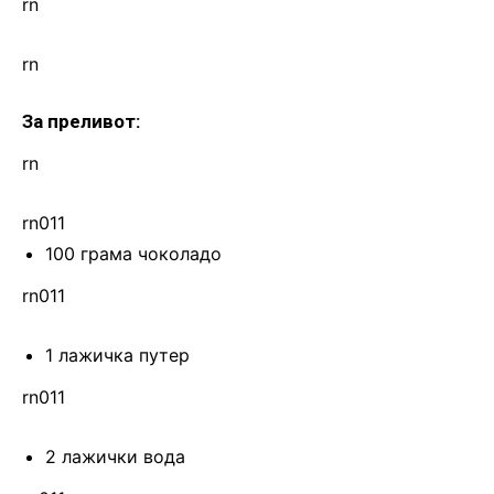
rn
rn
За преливот:
rn
rn011
100 грама чоколадо
rn011
1 лажичка путер
rn011
2 лажички вода