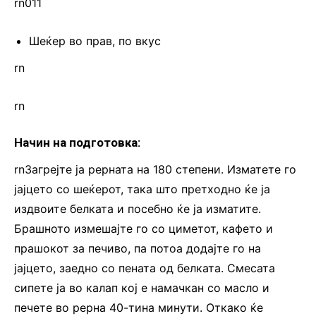
rn011
Шеќер во прав, по вкус
rn
rn
Начин на подготовка:
rnЗагрејте ја рерната на 180 степени. Изматете го
јајцето со шеќерот, така што претходно ќе ја
издвоите белката и посебно ќе ја изматите.
Брашното измешајте го со циметот, кафето и
прашокот за печиво, па потоа додајте го на
јајцето, заедно со пената од белката. Смесата
сипете ја во калап кој е намачкан со масло и
печете во рерна 40-тина минути. Откако ќе