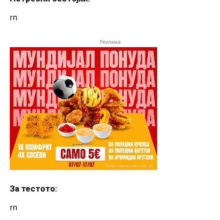
rn
Реклама
За тестото:
rn