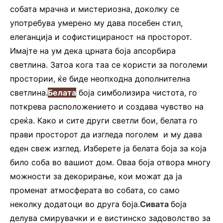
собата мрачна и мистериозна, доколку се
употребува умерено му дава посебен стил,
елеганција и софистицираност на просторот.
Имајте на ум дека црната боја апсорбира
светлина. Затоа кога таа се користи за поголеми
простории, ќе биде неопходна дополнителна
светлина.
Белата
боја симболизира чистота, го
поткрева расположението и создава чувство на
среќа. Како и сите други светли бои, белата го
прави просторот да изгледа поголем и му дава
еден свеж изглед. Изберете ја белата боја за која
било соба во вашиот дом. Оваа боја отвора многу
можности за декорирање, кои можат да ја
променат атмосферата во собата, со само
неколку додатоци во друга боја.
Сивата
боја
делува смирувачки и е вистинско задоволство за