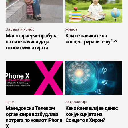
Забава и хумор
Живот
Мало фраерче пробува
Кои се навиките на
на сите начини да ја
концентрираните луѓе?
освои симпатијата
Прес
Астрологија
Македонски Телеком
Како ќе ни влијае денес
организира возбудлива
конјункцијата на
потрага по новиот iPhone
Сонцето и Хирон?
X