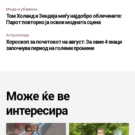
Мода и убавина
Том Холанд и Зендеја меѓу најдобро облечените:
Парот повторно ја освои модната сцена
Астрологија
Хороскоп за почетокот на август: За овие 4 знаци
започнува период на големи промени
Може ќе ве
интересира