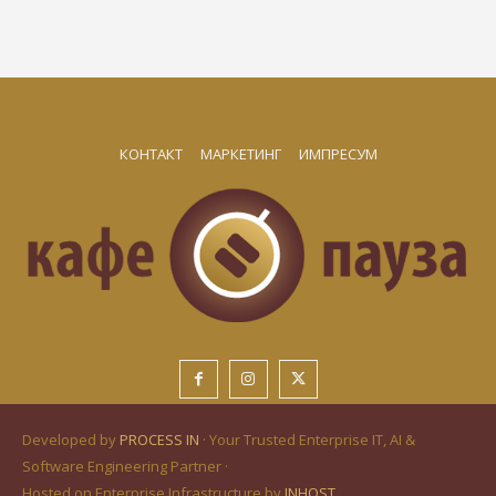
КОНТАКТ
МАРКЕТИНГ
ИМПРЕСУМ
Developed by
PROCESS IN
· Your Trusted Enterprise IT, AI &
Software Engineering Partner ·
Hosted on Enterprise Infrastructure by
INHOST