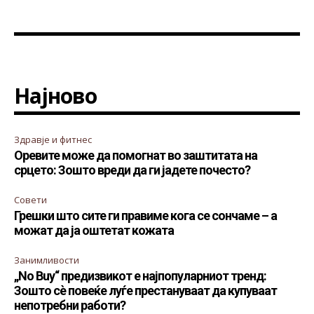
Најново
Здравје и фитнес
Оревите може да помогнат во заштитата на
срцето: Зошто вреди да ги јадете почесто?
Совети
Грешки што сите ги правиме кога се сончаме – а
можат да ја оштетат кожата
Занимливости
„No Buy“ предизвикот е најпопуларниот тренд:
Зошто сè повеќе луѓе престануваат да купуваат
непотребни работи?