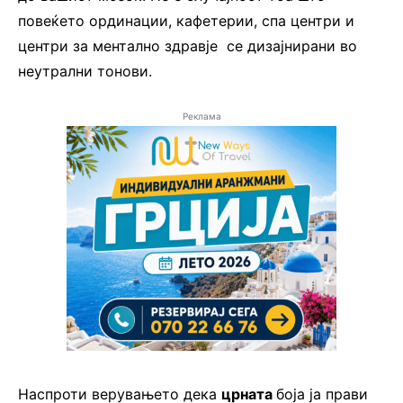
повеќето ординации, кафетерии, спа центри и
центри за ментално здравје се дизајнирани во
неутрални тонови.
Реклама
Наспроти верувањето дека
црната
боја ја прави