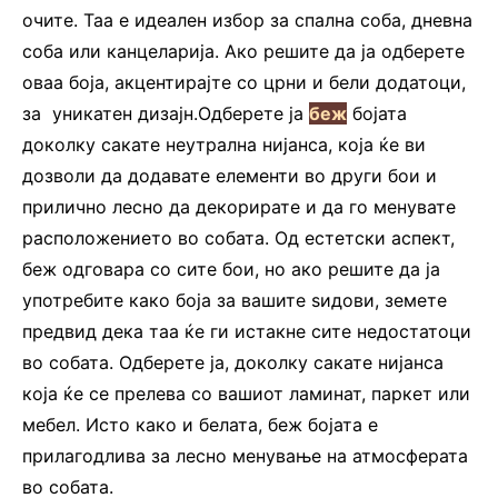
очите. Таа е идеален избор за спална соба, дневна
соба или канцеларија. Ако решите да ја одберете
оваа боја, акцентирајте со црни и бели додатоци,
за уникатен дизајн.Одберете ја
беж
бојата
доколку сакате неутрална нијанса, која ќе ви
дозволи да додавате елементи во други бои и
прилично лесно да декорирате и да го менувате
расположението во собата. Од естетски аспект,
беж одговара со сите бои, но ако решите да ја
употребите како боја за вашите ѕидови, земете
предвид дека таа ќе ги истакне сите недостатоци
во собата. Одберете ја, доколку сакате нијанса
која ќе се прелева со вашиот ламинат, паркет или
мебел. Исто како и белата, беж бојата е
прилагодлива за лесно менување на атмосферата
во собата.