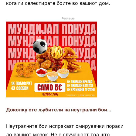
кога ги селектирате боите во вашиот дом.
Реклама
Доколку сте љубители на неутрални бои…
Неутралните бои испраќаат смирувачки пораки
до вашиот мозок. Не е случајност тоа што