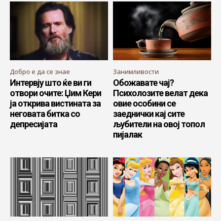
Добро е да се знае
Занимливости
Интервју што ќе ви ги
Обожавате чај?
отвори очите: Џим Кери
Психолозите велат дека
ја открива вистината за
овие особини се
неговата битка со
заеднички кај сите
депресијата
љубители на овој топол
пијалак