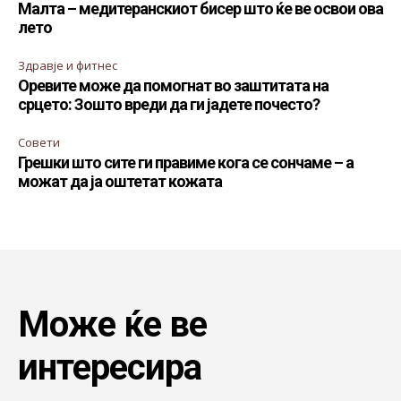
Малта – медитеранскиот бисер што ќе ве освои ова
лето
Здравје и фитнес
Оревите може да помогнат во заштитата на
срцето: Зошто вреди да ги јадете почесто?
Совети
Грешки што сите ги правиме кога се сончаме – а
можат да ја оштетат кожата
Може ќе ве
интересира