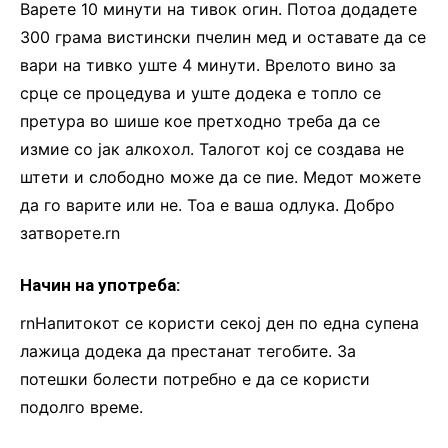
Варете 10 минути на тивок огин. Потоа додадете
300 грама вистински пчелин мед и оставате да се
вари на тивко уште 4 минути. Врелото вино за
срце се процедува и уште додека е топло се
претура во шише кое претходно треба да се
измие со јак алкохол. Талогот кој се создава не
штети и слободно може да се пие. Медот можете
да го варите или не. Тоа е ваша одлука. Добро
затворете.rn
Начин на употреба:
rnНапитокот се користи секој ден по една супена
лажица додека да престанат тегобите. За
потешки болести потребно е да се користи
подолго време.