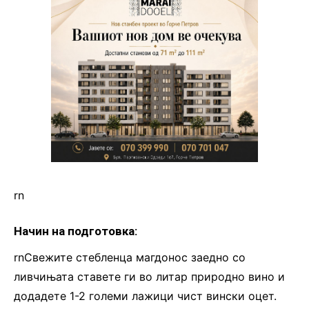
rn
Начин на подготовка:
rnСвежите стебленца магдонос заедно со
ливчињата ставете ги во литар природно вино и
додадете 1-2 големи лажици чист вински оцет.