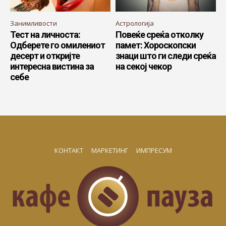
Занимливости
Астрологија
Тест на личноста:
Повеќе среќа отколку
Одберете го омилениот
памет: Хороскопски
десерт и откријте
знаци што ги следи среќа
интересна вистина за
на секој чекор
себе
КОНТАКТ
МАРКЕТИНГ
ИМПРЕСУМ