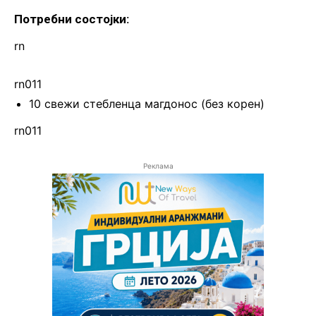
Потребни состојки:
rn
rn011
10 свежи стебленца магдонос (без корен)
rn011
Реклама