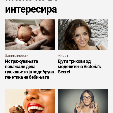
интересира
Занимливости
Живот
Истражувањата
Бјути трикови од
покажале дека
моделите на Victoria’s
гушкањето ја подобрува
Secret
генетика на бебињата