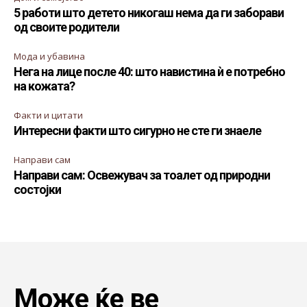
5 работи што детето никогаш нема да ги заборави
од своите родители
Мода и убавина
Нега на лице после 40: што навистина ѝ е потребно
на кожата?
Факти и цитати
Интересни факти што сигурно не сте ги знаеле
Направи сам
Направи сам: Освежувач за тоалет од природни
состојки
Може ќе ве