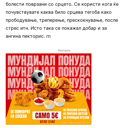
болести поврзани со срцето. Се користи кога ќе
почувствувате каква било срцева тегоба како
прободување, треперење, прескокнување, после
стрес итн. Исто така се покажал добар и за
ангина пекторис. rn
Реклама