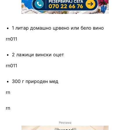
1 литар домашно црвено или бело вино
rn011
2 лажици вински оцет
rn011
300 г природен мед
rn
rn
Реклама