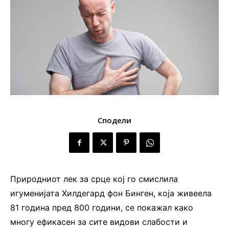
Сподели
Природниот лек за срце кој го смислила
игуменијата Хилдегард фон Бинген, која живеела
81 година пред 800 години, се покажал како
многу ефикасен за сите видови слабости и