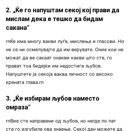
2. „Ќе го напуштам секој кој прави да
мислам дека е тешко да бидам
сакана“
rnЌе има многу вакви луѓе, мислења и гласови. Но
не се ни осмелувајте да им верувате. Оние кои не
можат да ве сакаат онакви какви што сте, го
прават тоа бидејќи им недостига љубов.
Напуштете ја секоја ваква личност со високо
крената глава.rn
3. „Ќе избирам љубов наместо
омраза“
rnВие сте направени од љубов, но негде по пат
сте го изгубиле ова знаење. Секој ден можете да