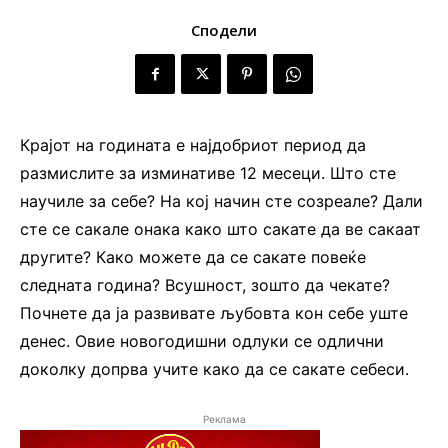
Сподели
Крајот на годината е најдобриот период да
размислите за изминативе 12 месеци. Што сте
научиле за себе? На кој начин сте созреале? Дали
сте се сакале онака како што сакате да ве сакаат
другите? Како можете да се сакате повеќе
следната година? Всушност, зошто да чекате?
Почнете да ја развивате љубовта кон себе уште
денес. Овие новогодишни одлуки се одлични
доколку допрва учите како да се сакате себеси.
Реклама