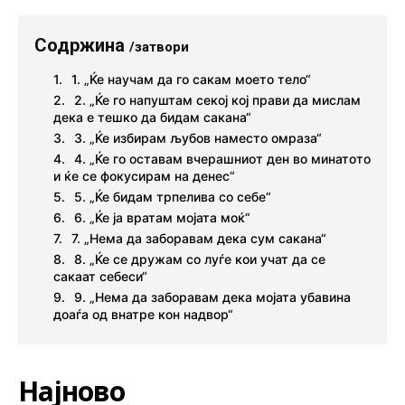
Содржина
/затвори
1. „Ќе научам да го сакам моето тело“
2. „Ќе го напуштам секој кој прави да мислам
дека е тешко да бидам сакана“
3. „Ќе избирам љубов наместо омраза“
4. „Ќе го оставам вчерашниот ден во минатото
и ќе се фокусирам на денес“
5. „Ќе бидам трпелива со себе“
6. „Ќе ја вратам мојата моќ“
7. „Нема да заборавам дека сум сакана“
8. „Ќе се дружам со луѓе кои учат да се
сакаат себеси“
9. „Нема да заборавам дека мојата убавина
доаѓа од внатре кон надвор“
Најново