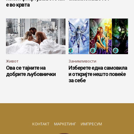
е во крвта
Живот
Занимливости
Ова се тајните на
Изберете една самовила
добрите љубовнички
и откријте нешто повеќе
за себе
КОНТАКТ
МАРКЕТИНГ
ИМПРЕСУМ