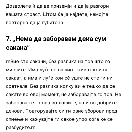
Дозволете ѝ да ве приземји и да ја разгори
вашата страст. Штом ќе ја најдете, немојте
повторно да ја губите.rn
7. „Нема да заборавам дека сум
сакана“
rnВие сте сакани, без разлика на тоа што го
мислите. Има луѓе во вашиот живот кои ве
сакаат, а има и луѓе кои сè уште не сте ги ни
сретнале. Без разлика колку ви е тешко да се
сакате во овој момент, не заборавајте го тоа. Не
заборавајте го ова во лошите, но и во добрите
денови. Повторувајте си ги овие зборови пред
спиење и кажувајте ги секое утро кога ќе се
разбудите.rn