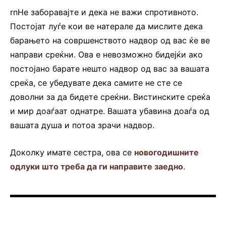
rnНе заборавајте и дека не важи спротивното.
Постојат луѓе кои ве натерале да мислите дека
барањето на совршенството надвор од вас ќе ве
направи среќни. Ова е невозможно бидејќи ако
постојано барате нешто надвор од вас за вашата
среќа, се убедувате дека самите не сте се
доволни за да бидете среќни. Вистинските среќа
и мир доаѓаат однатре. Вашата убавина доаѓа од
вашата душа и потоа зрачи надвор.
Доколку имате сестра, ова се
новогодишните
одлуки што треба да ги направите заедно
.