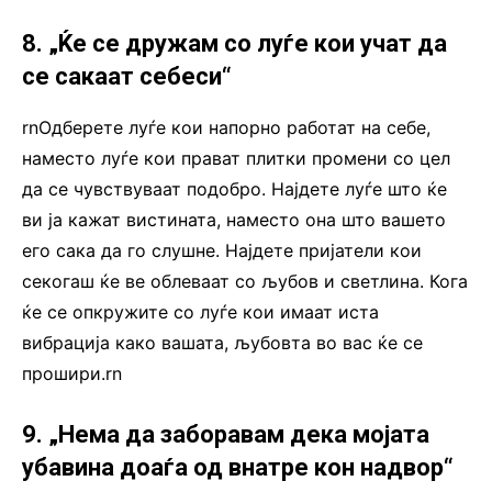
8. „Ќе се дружам со луѓе кои учат да
се сакаат себеси“
rnОдберете луѓе кои напорно работат на себе,
наместо луѓе кои прават плитки промени со цел
да се чувствуваат подобро. Најдете луѓе што ќе
ви ја кажат вистината, наместо она што вашето
его сака да го слушне. Најдете пријатели кои
секогаш ќе ве облеваат со љубов и светлина. Кога
ќе се опкружите со луѓе кои имаат иста
вибрација како вашата, љубовта во вас ќе се
прошири.rn
9. „Нема да заборавам дека мојата
убавина доаѓа од внатре кон надвор“