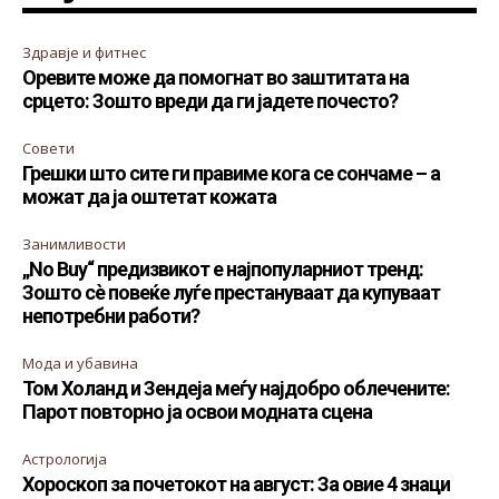
Здравје и фитнес
Оревите може да помогнат во заштитата на
срцето: Зошто вреди да ги јадете почесто?
Совети
Грешки што сите ги правиме кога се сончаме – а
можат да ја оштетат кожата
Занимливости
„No Buy“ предизвикот е најпопуларниот тренд:
Зошто сè повеќе луѓе престануваат да купуваат
непотребни работи?
Мода и убавина
Том Холанд и Зендеја меѓу најдобро облечените:
Парот повторно ја освои модната сцена
Астрологија
Хороскоп за почетокот на август: За овие 4 знаци