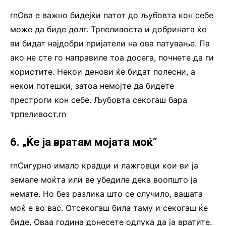
rnОва е важно бидејќи патот до љубовта кон себе
може да биде долг. Трпеливоста и добрината ќе
ви бидат најдобри пријатели на ова патување. Па
ако не сте го направиле тоа досега, почнете да ги
користите. Некои денови ќе бидат полесни, а
некои потешки, затоа немојте да бидете
престроги кон себе. Љубовта секогаш бара
трпеливост.rn
6. „Ќе ја вратам мојата моќ“
rnСигурно имало крадци и лажговци кои ви ја
земале моќта или ве убедиле дека воопшто ја
немате. Но без разлика што се случило, вашата
моќ е во вас. Отсекогаш била таму и секогаш ќе
биде. Оваа година донесете одлука да ја вратите.