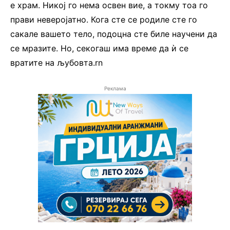
е храм. Никој го нема освен вие, а токму тоа го
прави неверојатно. Кога сте се родиле сте го
сакале вашето тело, подоцна сте биле научени да
се мразите. Но, секогаш има време да ѝ се
вратите на љубовта.rn
Реклама