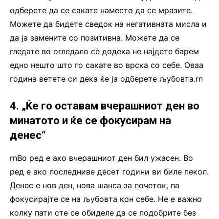
одберете да се сакате наместо да се мразите.
Можете да бидете сведок на негативната мисла и
да ја замените со позитивна. Можете да се
гледате во огледало сè додека не најдете барем
едно нешто што го сакате во врска со себе. Оваа
година ветете си дека ќе ја одберете љубовта.rn
4. „Ќе го оставам вчерашниот ден во
минатото и ќе се фокусирам на
денес“
rnВо ред е ако вчерашниот ден бил ужасен. Во
ред е ако последниве десет години ви биле пекол.
Денес е нов ден, нова шанса за почеток, па
фокусирајте се на љубовта кон себе. Не е важно
колку пати сте се обиделе да се подобрите без