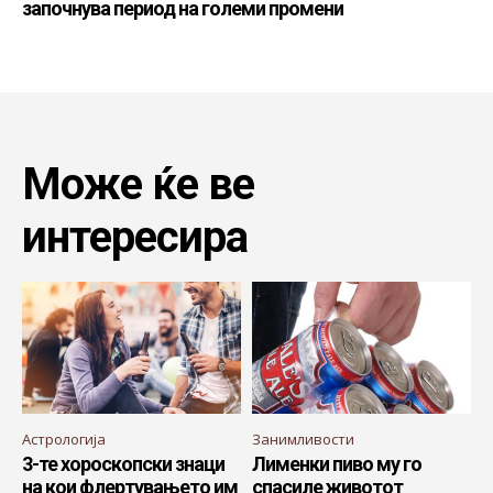
започнува период на големи промени
Може ќе ве
интересира
Астрологија
Занимливости
3-те хороскопски знаци
Лименки пиво му го
на кои флертувањето им
спасиле животот